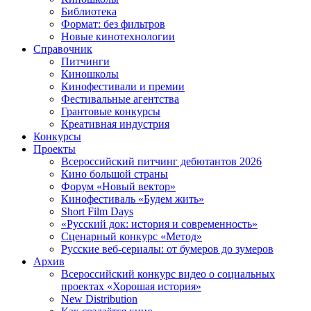
Библиотека
Формат: без фильтров
Новые кинотехнологии
Справочник
Питчинги
Киношколы
Кинофестивали и премии
Фестивальные агентства
Грантовые конкурсы
Креативная индустрия
Конкурсы
Проекты
Всероссийский питчинг дебютантов 2026
Кино большой страны
Форум «Новый вектор»
Кинофестиваль «Будем жить»
Short Film Days
«Русский док: история и современность»
Сценарный конкурс «Метод»
Русские веб-сериалы: от бумеров до зумеров
Архив
Всероссийский конкурс видео о социальных
проектах «Хорошая история»
New Distribution