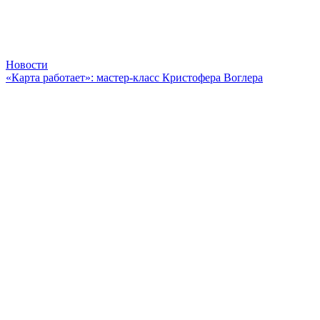
Новости
«Карта работает»: мастер-класс Кристофера Воглера