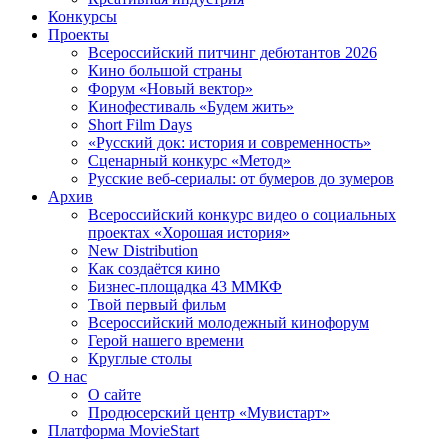
Конкурсы
Проекты
Всероссийский питчинг дебютантов 2026
Кино большой страны
Форум «Новый вектор»
Кинофестиваль «Будем жить»
Short Film Days
«Русский док: история и современность»
Сценарный конкурс «Метод»
Русские веб-сериалы: от бумеров до зумеров
Архив
Всероссийский конкурс видео о социальных
проектах «Хорошая история»
New Distribution
Как создаётся кино
Бизнес-площадка 43 ММКФ
Твой первый фильм
Всероссийский молодежный кинофорум
Герой нашего времени
Круглые столы
О нас
О сайте
Продюсерский центр «Мувистарт»
Платформа MovieStart