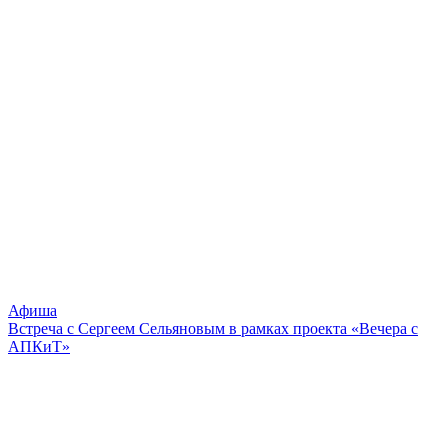
Афиша
Встреча с Сергеем Сельяновым в рамках проекта «Вечера с
АПКиТ»