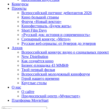
Конкурсы
Проекты
Всероссийский питчинг дебютантов 2026
Кино большой страны
Форум «Новый вектор»
Кинофестиваль «Будем жить»
Short Film Days
«Русский док: история и современность»
Сценарный конкурс «Метод»
Русские веб-сериалы: от бумеров до зумеров
Архив
Всероссийский конкурс видео о социальных проек
New Distribution
Как создаётся кино
Бизнес-площадка 43 ММКФ
Твой первый фильм
Всероссийский молодежный кинофорум
Герой нашего времени
Круглые столы
О нас
О сайте
Продюсерский центр «Мувистарт»
Платформа MovieStart