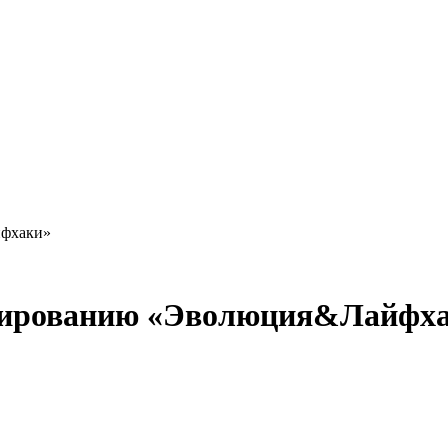
йфхаки»
юсированию «Эволюция&Лайфх