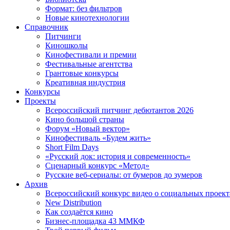
Формат: без фильтров
Новые кинотехнологии
Справочник
Питчинги
Киношколы
Кинофестивали и премии
Фестивальные агентства
Грантовые конкурсы
Креативная индустрия
Конкурсы
Проекты
Всероссийский питчинг дебютантов 2026
Кино большой страны
Форум «Новый вектор»
Кинофестиваль «Будем жить»
Short Film Days
«Русский док: история и современность»
Сценарный конкурс «Метод»
Русские веб-сериалы: от бумеров до зумеров
Архив
Всероссийский конкурс видео о социальных проек
New Distribution
Как создаётся кино
Бизнес-площадка 43 ММКФ