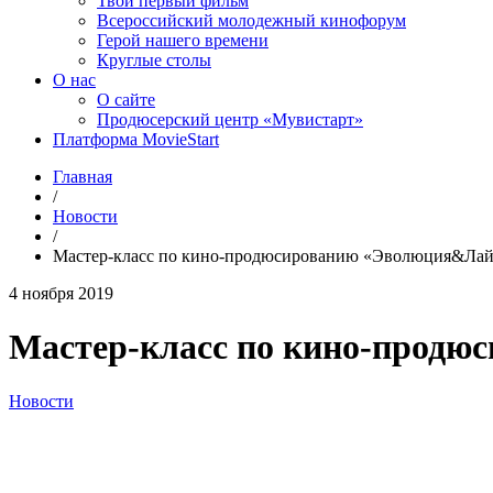
Твой первый фильм
Всероссийский молодежный кинофорум
Герой нашего времени
Круглые столы
О нас
О сайте
Продюсерский центр «Мувистарт»
Платформа MovieStart
Главная
/
Новости
/
Мастер-класс по кино-продюсированию «Эволюция&Ла
4 ноября 2019
Мастер-класс по кино-прод
Новости