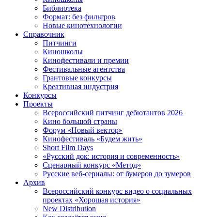
Библиотека
Формат: без фильтров
Новые кинотехнологии
Справочник
Питчинги
Киношколы
Кинофестивали и премии
Фестивальные агентства
Грантовые конкурсы
Креативная индустрия
Конкурсы
Проекты
Всероссийский питчинг дебютантов 2026
Кино большой страны
Форум «Новый вектор»
Кинофестиваль «Будем жить»
Short Film Days
«Русский док: история и современность»
Сценарный конкурс «Метод»
Русские веб-сериалы: от бумеров до зумеров
Архив
Всероссийский конкурс видео о социальных
проектах «Хорошая история»
New Distribution