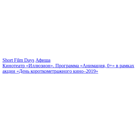
Short Film Days
Афиша
Кинотеатр «Иллюзион». Программа «Анимация, 0+» в рамках
акции «День короткометражного кино–2019»