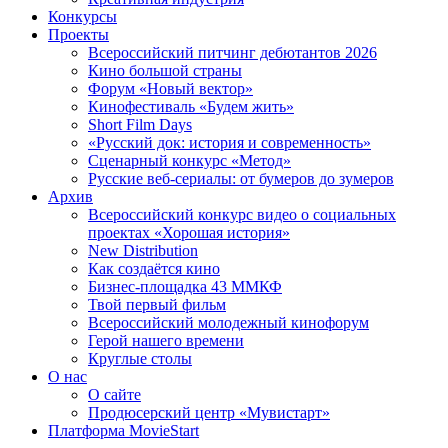
Конкурсы
Проекты
Всероссийский питчинг дебютантов 2026
Кино большой страны
Форум «Новый вектор»
Кинофестиваль «Будем жить»
Short Film Days
«Русский док: история и современность»
Сценарный конкурс «Метод»
Русские веб-сериалы: от бумеров до зумеров
Архив
Всероссийский конкурс видео о социальных
проектах «Хорошая история»
New Distribution
Как создаётся кино
Бизнес-площадка 43 ММКФ
Твой первый фильм
Всероссийский молодежный кинофорум
Герой нашего времени
Круглые столы
О нас
О сайте
Продюсерский центр «Мувистарт»
Платформа MovieStart