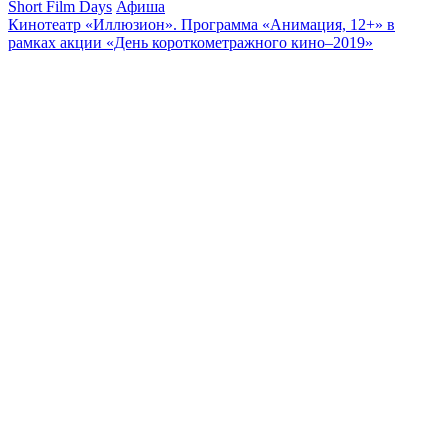
Short Film Days
Афиша
Кинотеатр «Иллюзион». Программа «Анимация, 12+» в
рамках акции «День короткометражного кино–2019»