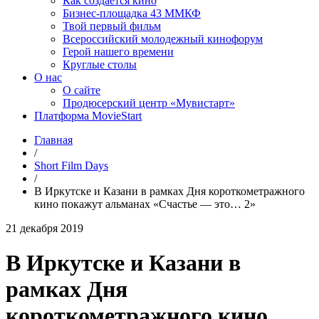
Как создаётся кино
Бизнес-площадка 43 ММКФ
Твой первый фильм
Всероссийский молодежный кинофорум
Герой нашего времени
Круглые столы
О нас
О сайте
Продюсерский центр «Мувистарт»
Платформа MovieStart
Главная
/
Short Film Days
/
В Иркутске и Казани в рамках Дня короткометражного
кино покажут альманах «Счастье — это… 2»
21 декабря 2019
В Иркутске и Казани в
рамках Дня
короткометражного кино