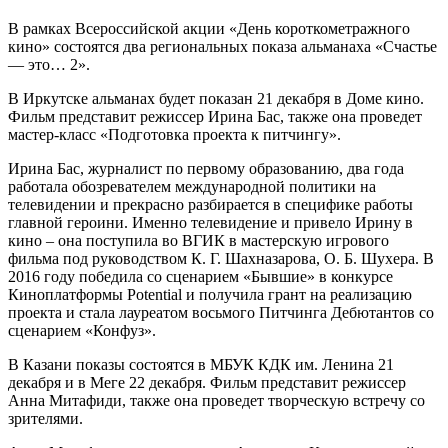
В рамках Всероссийской акции «День короткометражного
кино» состоятся два региональных показа альманаха «Счастье
— это… 2».
В Иркутске альманах будет показан 21 декабря в Доме кино.
Фильм представит режиссер Ирина Бас, также она проведет
мастер-класс «Подготовка проекта к питчингу».
Ирина Бас, журналист по первому образованию, два года
работала обозревателем международной политики на
телевидении и прекрасно разбирается в специфике работы
главной героини. Именно телевидение и привело Ирину в
кино – она поступила во ВГИК в мастерскую игрового
фильма под руководством К. Г. Шахназарова, О. Б. Шухера. В
2016 году победила со сценарием «Бывшие» в конкурсе
Киноплатформы Potential и получила грант на реализацию
проекта и стала лауреатом восьмого Питчинга Дебютантов со
сценарием «Конфуз».
В Казани показы состоятся в МБУК КДК им. Ленина
21
декабря
и в Меге
22 декабря
. Фильм представит режиссер
Анна Митафиди, также она проведет творческую встречу со
зрителями.