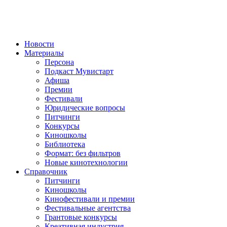
Новости
Материалы
Персона
Подкаст Мувистарт
Афиша
Премии
Фестивали
Юридические вопросы
Питчинги
Конкурсы
Киношколы
Библиотека
Формат: без фильтров
Новые кинотехнологии
Справочник
Питчинги
Киношколы
Кинофестивали и премии
Фестивальные агентства
Грантовые конкурсы
Креативная индустрия