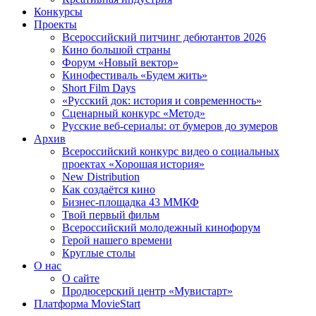
Конкурсы
Проекты
Всероссийский питчинг дебютантов 2026
Кино большой страны
Форум «Новый вектор»
Кинофестиваль «Будем жить»
Short Film Days
«Русский док: история и современность»
Сценарный конкурс «Метод»
Русские веб-сериалы: от бумеров до зумеров
Архив
Всероссийский конкурс видео о социальных
проектах «Хорошая история»
New Distribution
Как создаётся кино
Бизнес-площадка 43 ММКФ
Твой первый фильм
Всероссийский молодежный кинофорум
Герой нашего времени
Круглые столы
О нас
О сайте
Продюсерский центр «Мувистарт»
Платформа MovieStart