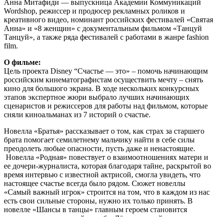
Анна Митафиди — выпускница Академии Коммуникаций
Wordshop, режиссер и продюсер рекламных роликов и
креативного видео, номинант российских фестивалей «Святая
Анна» и «8 женщин» с документальным фильмом «Танцуй
Танцуй», а также ряда фестивалей с работами в жанре fashion
film.
О фильме:
Цель проекта Disney “Счастье — это» – помочь начинающим
российским кинематографистам осуществить мечту – снять
кино для большого экрана. В ходе нескольких конкурсных
этапов экспертное жюри выбрало лучших начинающих
сценаристов и режиссеров для работы над фильмом, которые
сняли киноальманах из 7 историй о счастье.
Новелла «Братья» рассказывает о том, как страх за старшего
брата помогает семилетнему мальчику найти в себе силы
преодолеть любые опасности, пусть даже и ненастоящие.
Новелла «Родная» повествует о взаимоотношениях матери и
ее дочери-журналиста, которая благодаря тайне, раскрытой во
время интервью с известной актрисой, смогла увидеть, что
настоящее счастье всегда было рядом. Сюжет новеллы
«Самый важный игрок» строится на том, что в каждом из нас
есть свои сильные стороны, нужно их только принять. В
новелле «Шансы в танцы» главным героем становится