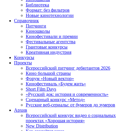
Библиотека
Формат: без фильтров
Новые кинотехнологии
Справочник
Питчинги
Киношколы
Кинофестивали и премии
Фестивальные агентства
Грантовые конкурсы
Креативная индустрия
Конкурсы
Проекты
Всероссийский питчинг дебютантов 2026
Кино большой страны
Форум «Новый вектор»
Кинофестиваль «Будем жить»
Short Film Days
«Русский док: история и современность»
Сценарный конкурс «Метод»
Русские веб-сериалы: от бумеров до зумеров
Архив
Всероссийский конкурс видео о социальных
проектах «Хорошая история»
New Distribution