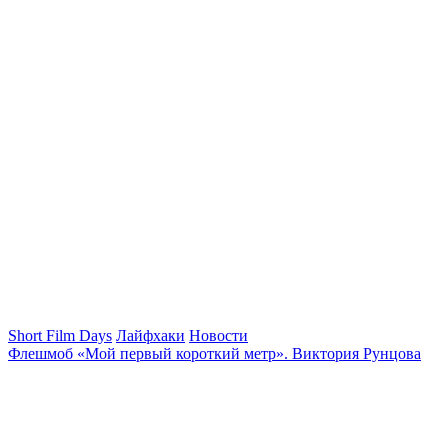
Short Film Days
Лайфхаки
Новости
Флешмоб «Мой первый короткий метр». Виктория Рунцова