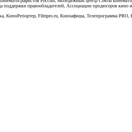
кинематографистов России, Молодежный центр Союза кинематог
а поддержки правообладателей, Ассоциации продюсеров кино и
 КиноРепортер, Filmpro.ru, Киноафиша, Телепрограмма PRO, На