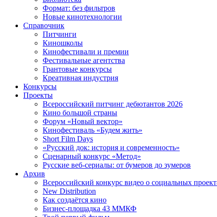
Формат: без фильтров
Новые кинотехнологии
Справочник
Питчинги
Киношколы
Кинофестивали и премии
Фестивальные агентства
Грантовые конкурсы
Креативная индустрия
Конкурсы
Проекты
Всероссийский питчинг дебютантов 2026
Кино большой страны
Форум «Новый вектор»
Кинофестиваль «Будем жить»
Short Film Days
«Русский док: история и современность»
Сценарный конкурс «Метод»
Русские веб-сериалы: от бумеров до зумеров
Архив
Всероссийский конкурс видео о социальных проек
New Distribution
Как создаётся кино
Бизнес-площадка 43 ММКФ