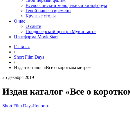
Твой первый фильм
Всероссийский молодежный кинофорум
Герой нашего времени
Круглые столы
О нас
О сайте
Продюсерский центр «Мувистарт»
Платформа MovieStart
Главная
/
Short Film Days
/
Издан каталог «Все о коротком метре»
25 декабря 2019
Издан каталог «Все о коротко
Short Film Days
Новости