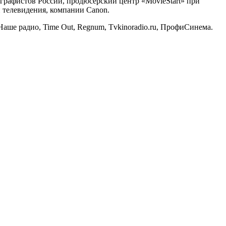
рафистов России, продюсерский центр «MovieStart» при
 телевидения, компании Canon.
ше радио, Time Out, Regnum, Tvkinoradio.ru, ПрофиСинема.