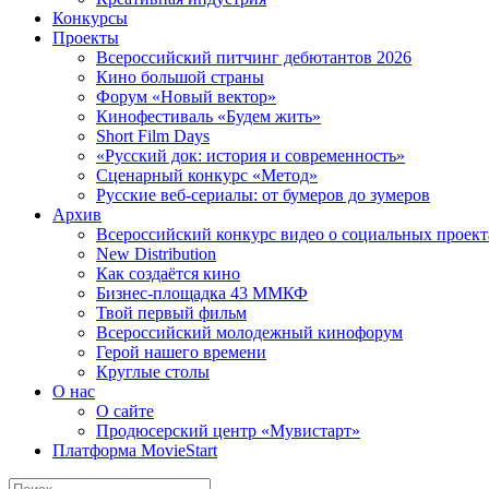
Конкурсы
Проекты
Всероссийский питчинг дебютантов 2026
Кино большой страны
Форум «Новый вектор»
Кинофестиваль «Будем жить»
Short Film Days
«Русский док: история и современность»
Сценарный конкурс «Метод»
Русские веб-сериалы: от бумеров до зумеров
Архив
Всероссийский конкурс видео о социальных проек
New Distribution
Как создаётся кино
Бизнес-площадка 43 ММКФ
Твой первый фильм
Всероссийский молодежный кинофорум
Герой нашего времени
Круглые столы
О нас
О сайте
Продюсерский центр «Мувистарт»
Платформа MovieStart