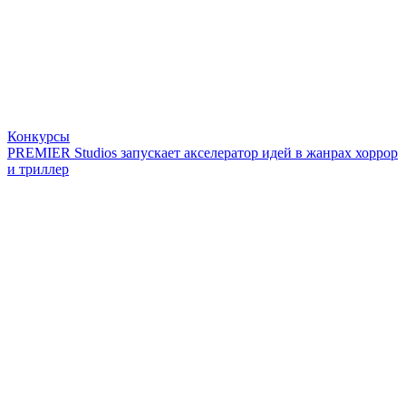
Конкурсы
PREMIER Studios запускает акселератор идей в жанрах хоррор
и триллер