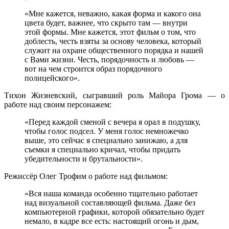
«Мне кажется, неважно, какая форма и какого она
цвета будет, важнее, что скрыто там — внутри
этой формы. Мне кажется, этот фильм о том, что
доблесть, честь взяты за основу человека, который
служит на охране общественного порядка и нашей
с Вами жизни. Честь, порядочность и любовь —
вот на чем строится образ порядочного
полицейского».
Тихон Жизневский, сыгравший роль Майора Грома — о
работе над своим персонажем:
«Перед каждой сменой с вечера я орал в подушку,
чтобы голос подсел. У меня голос немножечко
выше, это сейчас я специально занижаю, а для
съемки я специально кричал, чтобы придать
убедительности и брутальности».
Режиссёр Олег Трофим о работе над фильмом:
«Вся наша команда особенно тщательно работает
над визуальной составляющей фильма. Даже без
компьютерной графики, которой обязательно будет
немало, в кадре все есть: настоящий огонь и дым,