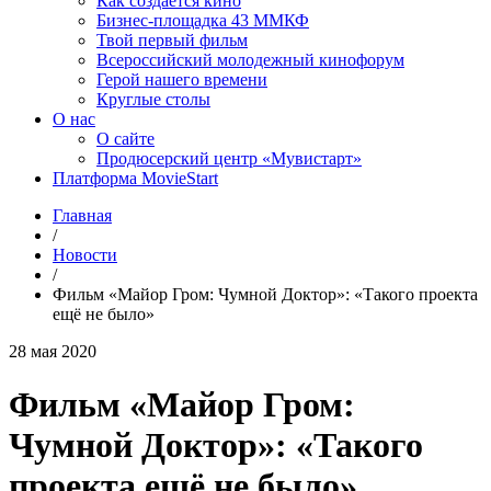
Как создаётся кино
Бизнес-площадка 43 ММКФ
Твой первый фильм
Всероссийский молодежный кинофорум
Герой нашего времени
Круглые столы
О нас
О сайте
Продюсерский центр «Мувистарт»
Платформа MovieStart
Главная
/
Новости
/
Фильм «Майор Гром: Чумной Доктор»: «Такого проекта
ещё не было»
28 мая 2020
Фильм «Майор Гром:
Чумной Доктор»: «Такого
проекта ещё не было»