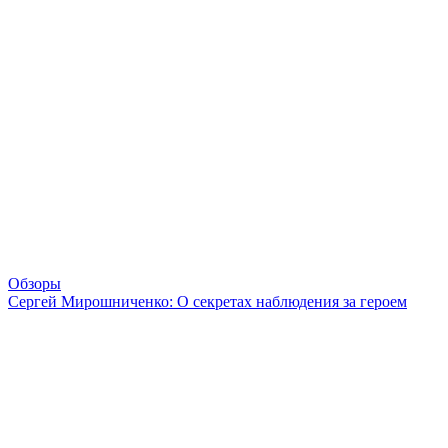
Обзоры
Сергей Мирошниченко: О секретах наблюдения за героем