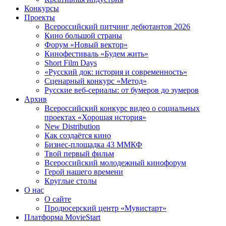
Конкурсы
Проекты
Всероссийский питчинг дебютантов 2026
Кино большой страны
Форум «Новый вектор»
Кинофестиваль «Будем жить»
Short Film Days
«Русский док: история и современность»
Сценарный конкурс «Метод»
Русские веб-сериалы: от бумеров до зумеров
Архив
Всероссийский конкурс видео о социальных
проектах «Хорошая история»
New Distribution
Как создаётся кино
Бизнес-площадка 43 ММКФ
Твой первый фильм
Всероссийский молодежный кинофорум
Герой нашего времени
Круглые столы
О нас
О сайте
Продюсерский центр «Мувистарт»
Платформа MovieStart