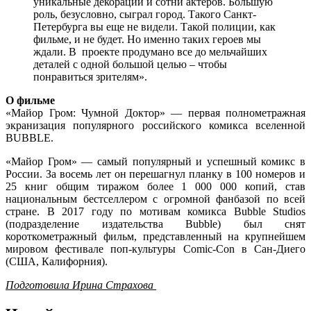
уникальные декорации и сотни актеров. Большую
роль, безусловно, сыграл город. Такого Санкт-
Петербурга вы еще не видели. Такой полиции, как
фильме, и не будет. Но именно таких героев мы
ждали. В проекте продумано все до мельчайших
деталей с одной большой целью – чтобы
понравиться зрителям».
О фильме
«Майор Гром: Чумной Доктор» — первая полнометражная
экранизация популярного российского комикса вселенной
BUBBLE.
«Майор Гром» — самый популярный и успешный комикс в
России. За восемь лет он перешагнул планку в 100 номеров и
25 книг общим тиражом более 1 000 000 копий, став
национальным бестселлером с огромной фанбазой по всей
стране. В 2017 году по мотивам комикса Bubble Studios
(подразделение издательства Bubble) был снят
короткометражный фильм, представленный на крупнейшем
мировом фестивале поп-культуры Comic-Con в Сан-Диего
(США, Калифорния).
Подготовила Ирина Страхова