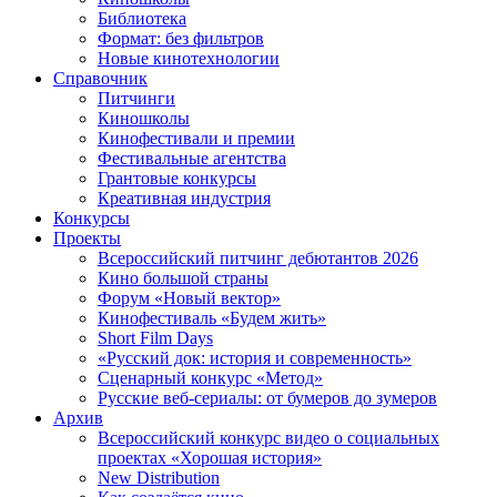
Библиотека
Формат: без фильтров
Новые кинотехнологии
Справочник
Питчинги
Киношколы
Кинофестивали и премии
Фестивальные агентства
Грантовые конкурсы
Креативная индустрия
Конкурсы
Проекты
Всероссийский питчинг дебютантов 2026
Кино большой страны
Форум «Новый вектор»
Кинофестиваль «Будем жить»
Short Film Days
«Русский док: история и современность»
Сценарный конкурс «Метод»
Русские веб-сериалы: от бумеров до зумеров
Архив
Всероссийский конкурс видео о социальных
проектах «Хорошая история»
New Distribution