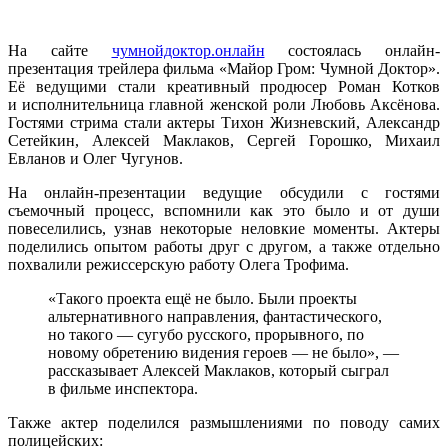
На сайте
чумнойдоктор.онлайн
состоялась онлайн-
презентация трейлера фильма «Майор Гром: Чумной Доктор».
Её ведущими стали креативный продюсер Роман Котков
и исполнительница главной женской роли Любовь Аксёнова.
Гостями стрима стали актеры Тихон Жизневский, Александр
Сетейкин, Алексей Маклаков, Сергей Горошко, Михаил
Евланов и Олег Чугунов.
На онлайн-презентации ведущие обсудили с гостями
съемочный процесс, вспомнили как это было и от души
повеселились, узнав некоторые неловкие моменты. Актеры
поделились опытом работы друг с другом, а также отдельно
похвалили режиссерскую работу Олега Трофима.
«Такого проекта ещё не было. Были проекты
альтернативного направления, фантастического,
но такого — сугубо русского, прорывного, по
новому обретению видения героев — не было», —
рассказывает Алексей Маклаков, который сыграл
в фильме инспектора.
Также актер поделился размышлениями по поводу самих
полицейских: