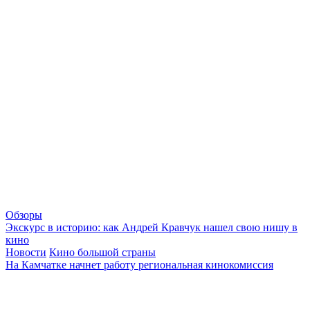
Обзоры
Экскурс в историю: как Андрей Кравчук нашел свою нишу в
кино
Новости
Кино большой страны
На Камчатке начнет работу региональная кинокомиссия