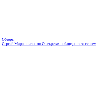
Обзоры
Сергей Мирошниченко: О секретах наблюдения за героем