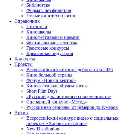
Библиотека
Формат: без фильтров
Новые кинотехнологии
Справочник
Питчинги
Киношколы
Кинофестивали и премии
Фестивальные агентства
Грантовые конкурсы
Креативная индустрия
Конкурсы
Проекты
Всероссийский питчинг дебютантов 2026
Кино большой страны
Форум «Новый вектор»
Кинофестиваль «Будем жить»
Short Film Days
«Русский док: история и современность»
Сценарный конкурс «Метод»
Русские веб-сериалы: от бумеров до зумеров
Архив
Всероссийский конкурс видео о социальных
проектах «Хорошая история»
New Distribution