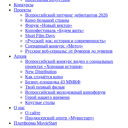
Конкурсы
Проекты
Всероссийский питчинг дебютантов 2026
Кино большой страны
Форум «Новый вектор»
Кинофестиваль «Будем жить»
Short Film Days
«Русский док: история и современность»
Сценарный конкурс «Метод»
Русские веб-сериалы: от бумеров до зумеров
Архив
Всероссийский конкурс видео о социальных
проектах «Хорошая история»
New Distribution
Как создаётся кино
Бизнес-площадка 43 ММКФ
Твой первый фильм
Всероссийский молодежный кинофорум
Герой нашего времени
Круглые столы
О нас
О сайте
Продюсерский центр «Мувистарт»
Платформа MovieStart