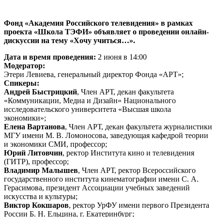
Фонд «Академия Российского телевидения» в рамках
проекта «Школа ТЭФИ» объявляет о проведении онлайн-
дискуссии на тему «Хочу учиться…».
Дата и время проведени
я:
2 июня в 14:00
Модератор:
Этери Левиева
, генеральный директор Фонда «АРТ»;
Спикеры:
Андрей Быстрицкий
,
Член АРТ, декан факультета
«Коммуникации, Медиа и Дизайн» Национального
исследовательского университета «Высшая школа
экономики»;
Елена Вартанова
,
Член АРТ, декан факультета журналистики
МГУ имени М. В. Ломоносова, заведующая кафедрой теории
и экономики СМИ, профессор
;
Юрий Литовчин
, ректор Института кино и телевидения
(ГИТР), профессор;
Владимир Малышев
, Член АРТ, ректор Всероссийского
государственного института кинематографии имени С. А.
Герасимова, президент Ассоциации учебных заведений
искусства и культуры;
Виктор Кокшаров
,
ректор УрФУ имени первого Президента
России Б. Н. Ельцина, г. Екатеринбург;