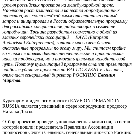
уровня российских проектов на международной арене.
Наблюдая рост количества и качества копродукционных
проектов, мы сочли необходимым ответить на данный
запрос и инициировали в России образовательную программу
для российских специалистов, работающих в сегменте
копродукции. Тренинг разработан совместно с одной из
главных европейских ассоциаций — EAVE (European
Audiovisual Entrepreneurs), которая много лет делает
аналогичные программы по всему миру. Мы считаем крайне
важным не только давать теоретические и практические
навыки продюсерам, но и помогать фильмам находить свой
путь. Поэтому кульминацией программы станет презентация
наиболее удачных проектов на
BALTIC
EVENT
в Таллине», —
отмечает генеральный директор РОСКИНО
Евгения
Маркова
.
Куратором и идеологом проекта EAVE ON DEMAND IN
RUSSIA является успешный в сфере копродукции продюсер
Наталья Дрозд.
Отбор проектов проведет уполномоченная комиссия, в состав
которой вошли: председатель Правления Ассоциации
продюсеров Сергей Сельянов, генеральный директор Роскино