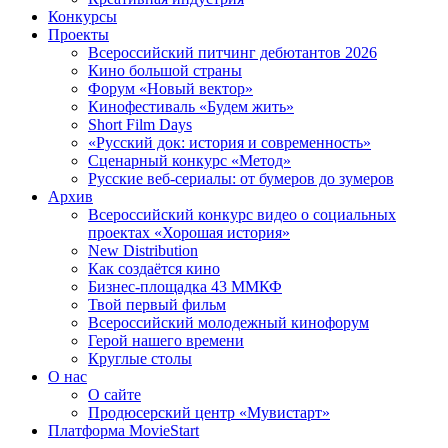
Конкурсы
Проекты
Всероссийский питчинг дебютантов 2026
Кино большой страны
Форум «Новый вектор»
Кинофестиваль «Будем жить»
Short Film Days
«Русский док: история и современность»
Сценарный конкурс «Метод»
Русские веб-сериалы: от бумеров до зумеров
Архив
Всероссийский конкурс видео о социальных
проектах «Хорошая история»
New Distribution
Как создаётся кино
Бизнес-площадка 43 ММКФ
Твой первый фильм
Всероссийский молодежный кинофорум
Герой нашего времени
Круглые столы
О нас
О сайте
Продюсерский центр «Мувистарт»
Платформа MovieStart