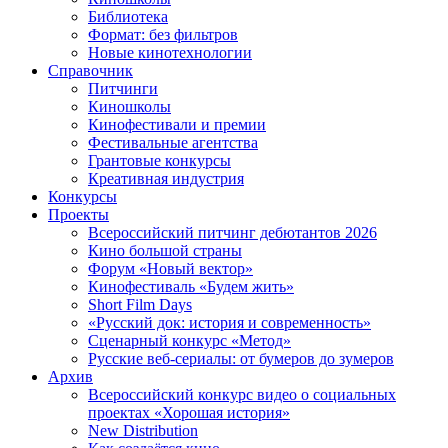
Библиотека
Формат: без фильтров
Новые кинотехнологии
Справочник
Питчинги
Киношколы
Кинофестивали и премии
Фестивальные агентства
Грантовые конкурсы
Креативная индустрия
Конкурсы
Проекты
Всероссийский питчинг дебютантов 2026
Кино большой страны
Форум «Новый вектор»
Кинофестиваль «Будем жить»
Short Film Days
«Русский док: история и современность»
Сценарный конкурс «Метод»
Русские веб-сериалы: от бумеров до зумеров
Архив
Всероссийский конкурс видео о социальных
проектах «Хорошая история»
New Distribution