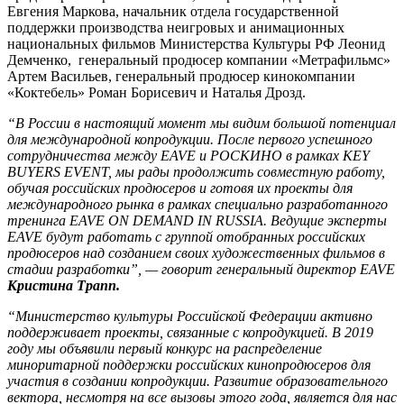
Евгения Маркова, начальник отдела государственной
поддержки производства неигровых и анимационных
национальных фильмов Министерства Культуры РФ Леонид
Демченко, генеральный продюсер компании «Метрафильмс»
Артем Васильев, генеральный продюсер кинокомпании
«Коктебель» Роман Борисевич и Наталья Дрозд.
“В России в настоящий момент мы видим большой потенциал
для международной копродукции. После первого успешного
сотрудничества между EAVE и РОСКИНО в рамках KEY
BUYERS EVENT, мы рады продолжить совместную работу,
обучая российских продюсеров и готовя их проекты для
международного рынка в рамках специально разработанного
тренинга EAVE ON DEMAND IN RUSSIA. Ведущие эксперты
EAVE будут работать с группой отобранных российских
продюсеров над созданием своих художественных фильмов в
стадии разработки”, — говорит генеральный директор
EAVE
Кристина Трапп.
“Министерство культуры Российской Федерации активно
поддерживает проекты, связанные с копродукцией. В 2019
году мы объявили первый конкурс на распределение
миноритарной поддержки российских кинопродюсеров для
участия в создании копродукции. Развитие образовательного
вектора, несмотря на все вызовы этого года, является для нас