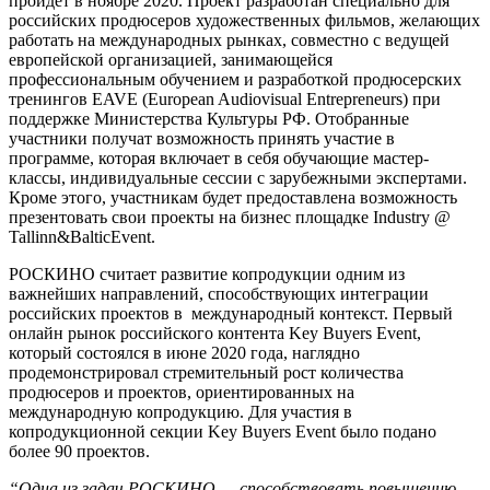
пройдет в ноябре 2020. Проект разработан специально для
российских продюсеров художественных фильмов, желающих
работать на международных рынках, совместно с ведущей
европейской организацией, занимающейся
профессиональным обучением и разработкой продюсерских
тренингов EAVE (European Audiovisual Entrepreneurs) при
поддержке Министерства Культуры РФ. Отобранные
участники получат возможность принять участие в
программе, которая включает в себя обучающие мастер-
классы, индивидуальные сессии с зарубежными экспертами.
Кроме этого, участникам будет предоставлена возможность
презентовать свои проекты на бизнес площадке Industry @
Tallinn&BalticEvent.
РОСКИНО считает развитие копродукции одним из
важнейших направлений, способствующих интеграции
российских проектов в международный контекст. Первый
онлайн рынок российского контента Key Buyers Event,
который состоялся в июне 2020 года, наглядно
продемонстрировал стремительный рост количества
продюсеров и проектов, ориентированных на
международную копродукцию. Для участия в
копродукционной секции Key Buyers Event было подано
более 90 проектов.
“Одна из задач РОСКИНО — способствовать повышению