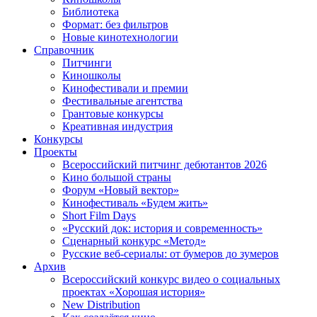
Библиотека
Формат: без фильтров
Новые кинотехнологии
Справочник
Питчинги
Киношколы
Кинофестивали и премии
Фестивальные агентства
Грантовые конкурсы
Креативная индустрия
Конкурсы
Проекты
Всероссийский питчинг дебютантов 2026
Кино большой страны
Форум «Новый вектор»
Кинофестиваль «Будем жить»
Short Film Days
«Русский док: история и современность»
Сценарный конкурс «Метод»
Русские веб-сериалы: от бумеров до зумеров
Архив
Всероссийский конкурс видео о социальных
проектах «Хорошая история»
New Distribution