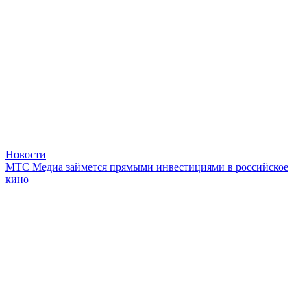
Новости
МТС Медиа займется прямыми инвестициями в российское
кино