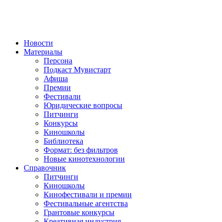
Новости
Материалы
Персона
Подкаст Мувистарт
Афиша
Премии
Фестивали
Юридические вопросы
Питчинги
Конкурсы
Киношколы
Библиотека
Формат: без фильтров
Новые кинотехнологии
Справочник
Питчинги
Киношколы
Кинофестивали и премии
Фестивальные агентства
Грантовые конкурсы
Креативная индустрия