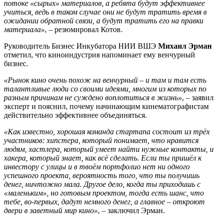
потоке «сырых» материалов, а ребята будут эффективнее
учиться, ведь в таком случае они не будут тратить время в
ожидании обратной связи, а будут тратить его на правки
материала»
, – резюмировал Котов.
Руководитель Бизнес Инкубатора НИИ ВШЭ
Михаил Эрман
отметил, что киноиндустрия напоминает ему венчурный
бизнес.
«Рынок кино очень похож на венчурный – и там и там есть
талантливые люди со своими идеями, многим из которых по
разным причинам не суждено воплотиться в жизнь»
, – заявил
эксперт и пояснил, почему начинающим кинематографистам
действительно эффективнее объединяться.
«Как известно, хорошая команда стартапа состоит из трёх
участников: хипстера, который понимает, что нравится
людям, хастлера, который умеет найти нужные контакты, и
хакера, который знает, как всё сделать. Если ты пришёл к
инвестору с улицы и в твоём портфолио нет ни одного
успешного проекта, вероятность того, что ты получишь
денег, ничтожно мала. Другое дело, когда ты приходишь с
«маленьким», но готовым проектом, тогда есть шанс, что
тебе, во-первых, дадут немного денег, а главное – откроют
двери в заветный мир кино»
, – заключил Эрман.