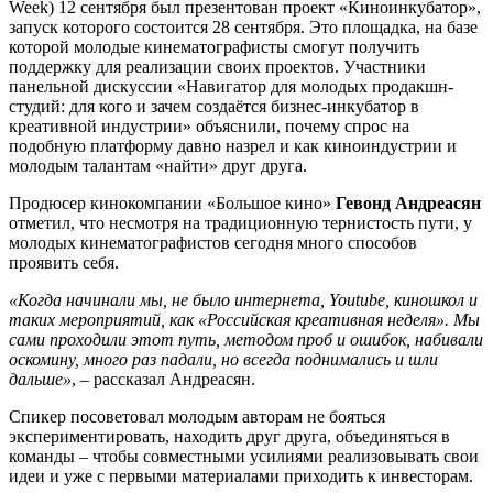
Week) 12 сентября был презентован проект «Киноинкубатор»,
запуск которого состоится 28 сентября. Это площадка, на базе
которой молодые кинематографисты смогут получить
поддержку для реализации своих проектов. Участники
панельной дискуссии «Навигатор для молодых продакшн-
студий: для кого и зачем создаётся бизнес-инкубатор в
креативной индустрии» объяснили, почему спрос на
подобную платформу давно назрел и как киноиндустрии и
молодым талантам «найти» друг друга.
Продюсер кинокомпании «Большое кино»
Гевонд Андреасян
отметил, что несмотря на традиционную тернистость пути, у
молодых кинематографистов сегодня много способов
проявить себя.
«Когда начинали мы, не было интернета, Youtube, киношкол и
таких мероприятий, как «Российская креативная неделя». Мы
сами проходили этот путь, методом проб и ошибок, набивали
оскомину, много раз падали, но всегда поднимались и шли
дальше»
, – рассказал Андреасян.
Спикер посоветовал молодым авторам не бояться
экспериментировать, находить друг друга, объединяться в
команды – чтобы совместными усилиями реализовывать свои
идеи и уже с первыми материалами приходить к инвесторам.