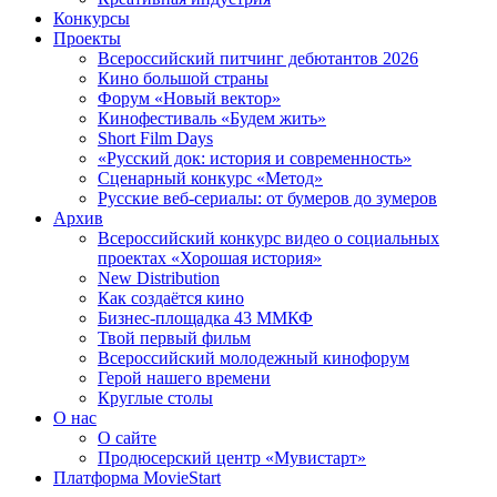
Конкурсы
Проекты
Всероссийский питчинг дебютантов 2026
Кино большой страны
Форум «Новый вектор»
Кинофестиваль «Будем жить»
Short Film Days
«Русский док: история и современность»
Сценарный конкурс «Метод»
Русские веб-сериалы: от бумеров до зумеров
Архив
Всероссийский конкурс видео о социальных
проектах «Хорошая история»
New Distribution
Как создаётся кино
Бизнес-площадка 43 ММКФ
Твой первый фильм
Всероссийский молодежный кинофорум
Герой нашего времени
Круглые столы
О нас
О сайте
Продюсерский центр «Мувистарт»
Платформа MovieStart