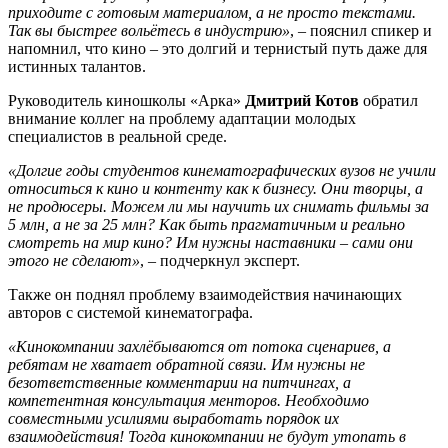
приходите с готовым материалом, а не просто текстами.
Так вы быстрее вольётесь в индустрию»
, – пояснил спикер и
напомнил, что кино – это долгий и тернистый путь даже для
истинных талантов.
Руководитель киношколы «Арка»
Дмитрий Котов
обратил
внимание коллег на проблему адаптации молодых
специалистов в реальной среде.
«Долгие годы студентов кинематографических вузов не учили
относиться к кино и контенту как к бизнесу. Они творцы, а
не продюсеры.
Можем ли мы научить их снимать фильмы за
5 млн, а не за 25 млн? Как быть прагматичным и реально
смотреть на мир кино? Им нужны наставники – сами они
этого не сделают»
, – подчеркнул эксперт.
Также он поднял проблему взаимодействия начинающих
авторов с системой кинематографа.
«Кинокомпании захлёбываются от потока сценариев, а
ребятам не хватает обратной связи. Им нужны не
безответственные комментарии на питчингах, а
компетентная консультация менторов. Необходимо
совместными усилиями выработать порядок их
взаимодействия! Тогда кинокомпании не будут утопать в