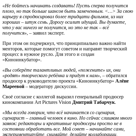
«Не бойтесь начинать создавать! Пусть сперва получится
плохо, но так больше шансов быть замеченным. <…> За свою
карьеру я спродюсировал более тридцати фильмов, из них
хороших – штук семь. Дорогу осилит идущий. Вы думаете,
что у вас ничего не получится, но это не так – всё
получится»
, – заявил эксперт.
При этом он подчеркнул, что принципиально важно найти
менторов, которые помогут советом и направят творческий
процесс в нужное русло. Для этого и создан
«Киноинкубатор».
«Вы соберёте талантливых людей, «пожените» их, они
«родят» творческого ребёнка и придут к нам»
, – обратился
продюсер к руководителю проекта «Киноинкубатор»
Алёне
Мареевой
– модератору дискуссии.
Своё согласие с коллегой выразил генеральный продюсер
кинокомпании Art Pictures Vision
Дмитрий Табарчук
.
«Мы всегда говорим, что всё начинается со сценария,
сценарист – главный человек в кино. Но сейчас слишком много
заявок: редакторы и креативные продюсеры просто не в
состоянии обработать все. Мой совет – начинайте сами,
экспериментируйте, снимайте, делайте коллаборации,