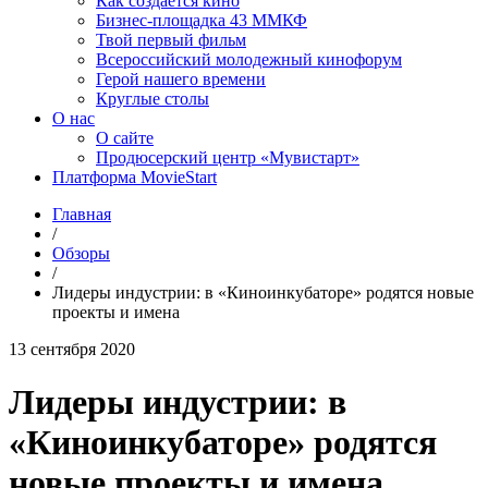
Как создаётся кино
Бизнес-площадка 43 ММКФ
Твой первый фильм
Всероссийский молодежный кинофорум
Герой нашего времени
Круглые столы
О нас
О сайте
Продюсерский центр «Мувистарт»
Платформа MovieStart
Главная
/
Обзоры
/
Лидеры индустрии: в «Киноинкубаторе» родятся новые
проекты и имена
13 сентября 2020
Лидеры индустрии: в
«Киноинкубаторе» родятся
новые проекты и имена