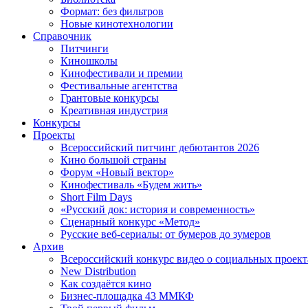
Формат: без фильтров
Новые кинотехнологии
Справочник
Питчинги
Киношколы
Кинофестивали и премии
Фестивальные агентства
Грантовые конкурсы
Креативная индустрия
Конкурсы
Проекты
Всероссийский питчинг дебютантов 2026
Кино большой страны
Форум «Новый вектор»
Кинофестиваль «Будем жить»
Short Film Days
«Русский док: история и современность»
Сценарный конкурс «Метод»
Русские веб-сериалы: от бумеров до зумеров
Архив
Всероссийский конкурс видео о социальных проек
New Distribution
Как создаётся кино
Бизнес-площадка 43 ММКФ