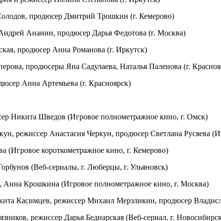
Солодов, продюсер Дмитрий Трошкин (г. Кемерово)
 Андрей Ананин, продюсер Дарья Федотова (г. Москва)
ская, продюсер Анна Романова (г. Иркутск)
перова, продюсеры Яна Садулаева, Наталья Паленова (г. Красно
одюсер Анна Артемьева (г. Красноярск)
юсер Никита Шведов (Игровое полнометражное кино, г. Омск)
ркун, режиссер Анастасия Черкун, продюсер Светлана Русяева (И
ва (Игровое короткометражное кино, г. Кемерово)
Горбунов (Веб-сериалы, г. Люберцы, г. Ульяновск)
а, Анна Крошкина (Игровое полнометражное кино, г. Москва)
Никита Касимцев, режиссер Михаил Мерзликин, продюсер Владис
язников, режиссер Дарья Беднарская (Веб-сериал, г. Новосибирс