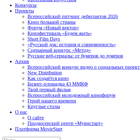
Конкурсы
Проекты
Всероссийский питчинг дебютантов 2026
Кино большой страны
Форум «Новый вектор»
Кинофестиваль «Будем жить»
Short Film Days
«Русский док: история и современность»
Сценарный конкурс «Метод»
Русские веб-сериалы: от бумеров до зумеров
Архив
Всероссийский конкурс видео о социальных проек
New Distribution
Как создаётся кино
Бизнес-площадка 43 ММКФ
Твой первый фильм
Всероссийский молодежный кинофорум
Герой нашего времени
Круглые столы
О нас
О сайте
Продюсерский центр «Мувистарт»
Платформа MovieStart