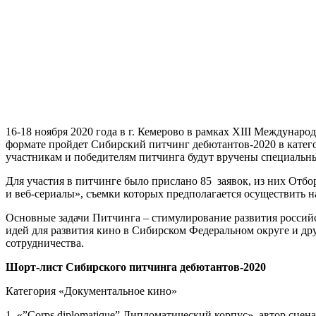
16-18 ноября 2020 года в г. Кемерово в рамках ХIII Междуна
формате пройдет Сибирский питчинг дебютантов-2020 в катего
участникам и победителям питчинга будут вручены специальн
Для участия в питчинге было прислано 85 заявок, из них Отб
и веб-сериалы», съемки которых предполагается осуществить 
Основные задачи Питчинга – стимулирование развития россий
идей для развития кино в Сибирском Федеральном округе и д
сотрудничества.
Шорт-лист Сибирского питчинга дебютантов-2020
Категория «Документальное кино»
1. «”Corps diplomatique” Дипломатический корпус», автор сцен