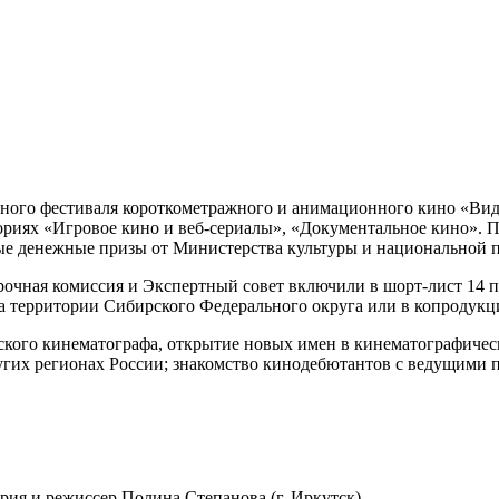
родного фестиваля короткометражного и анимационного кино «Ви
риях «Игровое кино и веб-сериалы», «Документальное кино». П
ые денежные призы от Министерства культуры и национальной 
орочная комиссия и Экспертный совет включили в шорт-лист 14 
на территории Сибирского Федерального округа или в копродук
ского кинематографа, открытие новых имен в кинематографичес
ругих регионах России; знакомство кинодебютантов с ведущими
ария и режиссер Полина Степанова (г. Иркутск)