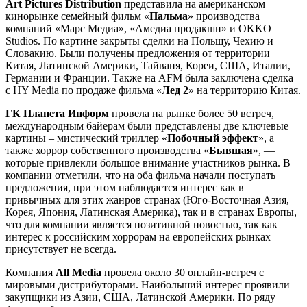
Art Pictures Distribution
представила на американском
кинорынке семейный фильм «
Пальма
» производства
компаний «Марс Медиа», «Амедиа продакшн» и OKKO
Studios. По картине закрыты сделки на Польшу, Чехию и
Словакию. Были получены предложения от территории
Китая, Латинской Америки, Тайваня, Кореи, США, Италии,
Германии и Франции. Также на AFM была заключена сделка
с HY Media по продаже фильма «
Лед 2
» на территорию Китая.
ГК Планета Информ
провела на рынке более 50 встреч,
международным байерам были представлены две ключевые
картины – мистический триллер «
Побочный эффект
», а
также хоррор собственного производства «
Бывшая
», —
которые привлекли большое внимание участников рынка. В
компании отметили, что на оба фильма начали поступать
предложения, при этом наблюдается интерес как в
привычных для этих жанров странах (Юго-Восточная Азия,
Корея, Япония, Латинская Америка), так и в странах Европы,
что для компании является позитивной новостью, так как
интерес к российским хоррорам на европейских рынках
присутствует не всегда.
Компания
All Media
провела около 30 онлайн-встреч с
мировыми дистрибyторами. Наибольший интерес проявили
закупщики из Азии, США, Латинской Америки. По ряду