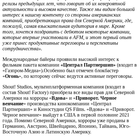
релизы предыдущих лет, что говорит об их невероятной
актуальности и высоком качестве. Также мы видим большой
интерес к нашему контенту со стороны американских
компаний, приобретающих права для Северной Америки, где,
пожалуй, самая взыскательная аудитория в мире. Кроме
того, хочется поздравить с дебютом некоторые компании,
которые впервые участвовали в AFM, и этот первый опыт
уже принес продуктивные переговоры и перспективы
сотрудничества».
Международные байеры проявили высокий интерес к
фильмам пакета компании
«Централ Партнершип»
(входит в
«Газпром-Медиа»).Особенно был отмечен блокбастер
«
Огонь
», по которому сейчас ведутся активные переговоры.
Shout! Studios, мультиплатформенная компания (входит в
состав Shout! Factory) приобрела все виды прав для Северной
Америки на хорроры «
Вдова
» и «
Приворот. Черное
венчание
» производства кинокомпании «Централ
Партнершип» и Киностудии QS Films. «Вдова» и «Приворот.
Черное венчание» выйдут в США в первой половине 2021
года. Помимо Северной Америки, хорроры уже проданы в
Германию, Австрию, Швейцарию, Японию, Тайвань, Юго-
Восточную Азию и Латинскую Америку.