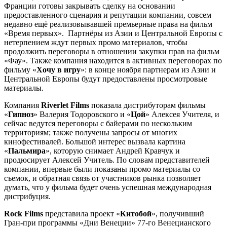
Франции готовы закрывать сделку на основании
предоставленного сценария и репутации компании, совсем
недавно ещё реализовывавшей премьерные права на фильм
«Время первых». Партнёры из Азии и Центральной Европы с
нетерпением ждут первых промо материалов, чтобы
продолжить переговоры в отношении закупки прав на фильм
«Фау». Также компания находится в активных переговорах по
фильму «
Хочу в игру
»: в конце ноября партнерам из Азии и
Центральной Европы будут предоставлены просмотровые
материалы.
Компания
Riverlet Films
показала дистрибуторам фильмы
«
Гипноз
» Валерия Тодоровского и «
Цой
» Алексея Учителя, и
сейчас ведутся переговоры с байерами по нескольким
территориям; также получены запросы от многих
кинофестивалей. Большой интерес вызвала картина
«
Пальмира
», которую снимает Андрей Кравчук и
продюсирует Алексей Учитель. По словам представителей
компании, впервые были показаны промо материалы со
съемок, и обратная связь от участников рынка позволяет
думать, что у фильма будет очень успешная международная
дистрибуция.
Rock Films
представила проект «
Китобой
», получивший
Гран-при программы «Дни Венеции» 77-го Венецианского