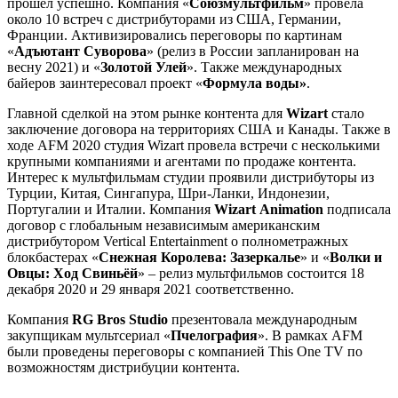
прошел успешно. Компания «
Союзмультфильм
» провела
около 10 встреч с дистрибуторами из США, Германии,
Франции. Активизировались переговоры по картинам
«
Адъютант Суворова
» (релиз в России запланирован на
весну 2021) и «
Золотой Улей
». Также международных
байеров заинтересовал проект «
Формула воды»
.
Главной сделкой на этом рынке контента для
Wizart
стало
заключение договора на территориях США и Канады. Также в
ходе AFM 2020 студия Wizart провела встречи с несколькими
крупными компаниями и агентами по продаже контента.
Интерес к мультфильмам студии проявили дистрибуторы из
Турции, Китая, Сингапура, Шри-Ланки, Индонезии,
Португалии и Италии. Компания
Wizart Animation
подписала
договор с глобальным независимым американским
дистрибутором Vertical Entertainment о полнометражных
блокбастерах «
Снежная Королева: Зазеркалье
» и «
Волки и
Овцы: Ход Свиньёй
» – релиз мультфильмов состоится 18
декабря 2020 и 29 января 2021 соответственно.
Компания
RG Bros Studio
презентовала международным
закупщикам мультсериал «
Пчелография
». В рамках AFM
были проведены переговоры с компанией This One TV по
возможностям дистрибуции контента.