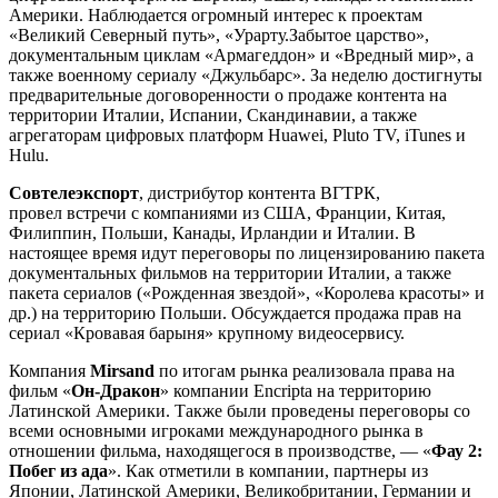
Америки. Наблюдается огромный интерес к проектам
«Великий Северный путь», «Урарту.Забытое царство»,
документальным циклам «Армагеддон» и «Вредный мир», а
также военному сериалу «Джульбарс». За неделю достигнуты
предварительные договоренности о продаже контента на
территории Италии, Испании, Скандинавии, а также
агрегаторам цифровых платформ Huawei, Pluto TV, iTunes и
Hulu.
Совтелеэкспорт
, дистрибутор контента ВГТРК,
провел встречи с компаниями из США, Франции, Китая,
Филиппин, Польши, Канады, Ирландии и Италии. В
настоящее время идут переговоры по лицензированию пакета
документальных фильмов на территории Италии, а также
пакета сериалов («Рожденная звездой», «Королева красоты» и
др.) на территорию Польши. Обсуждается продажа прав на
сериал «Кровавая барыня» крупному видеосервису.
Компания
Mirsand
по итогам рынка реализовала права на
фильм «
Он-Дракон
» компании Encripta на территорию
Латинской Америки. Также были проведены переговоры со
всеми основными игроками международного рынка в
отношении фильма, находящегося в производстве, — «
Фау 2:
Побег из ада
». Как отметили в компании, партнеры из
Японии, Латинской Америки, Великобритании, Германии и