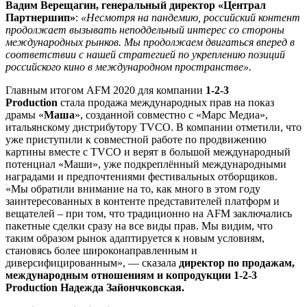
Вадим Верещагин, генеральный директор «Централ
Партнершип»
:
«Несмотря на пандемию, российский контент
продолжает вызывать неподдельный интерес со стороны
международных рынков. Мы продолжаем двигаться вперед в
соответствии с нашей стратегией по укреплению позиций
российского кино в международном пространстве».
Главным итогом AFM 2020 для компании
1-2-3
Production
стала продажа международных прав на показ
драмы «
Маша
», созданной совместно с «Марс Медиа»,
итальянскому дистрибутору TVCO. В компании отметили, что
уже приступили к совместной работе по продвижению
картины вместе с TVCO и верят в большой международный
потенциал «Маши», уже подкреплённый международными
наградами и предпочтениями фестивальных отборщиков.
«Мы обратили внимание на то, как много в этом году
заинтересованных в контенте представителей платформ и
вещателей – при том, что традиционно на AFM заключались
пакетные сделки сразу на все виды прав. Мы видим, что
таким образом рынок адаптируется к новым условиям,
становясь более широконаправленным и
диверсифицированным», — сказала
директор по продажам,
международным отношениям и копродукции 1-2-3
Production Надежда Зайончковская.