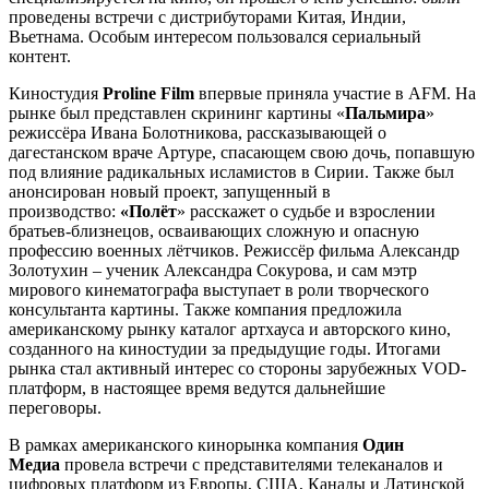
проведены встречи с дистрибуторами Китая, Индии,
Вьетнама. Особым интересом пользовался сериальный
контент.
Киностудия
Proline Film
впервые приняла участие в AFM. На
рынке был представлен скрининг картины «
Пальмира
»
режиссёра Ивана Болотникова, рассказывающей о
дагестанском враче Артуре, спасающем свою дочь, попавшую
под влияние радикальных исламистов в Сирии. Также был
анонсирован новый проект, запущенный в
производство:
«Полёт
» расскажет о судьбе и взрослении
братьев-близнецов, осваивающих сложную и опасную
профессию военных лётчиков. Режиссёр фильма Александр
Золотухин – ученик Александра Сокурова, и сам мэтр
мирового кинематографа выступает в роли творческого
консультанта картины. Также компания предложила
американскому рынку каталог артхауса и авторского кино,
созданного на киностудии за предыдущие годы. Итогами
рынка стал активный интерес со стороны зарубежных VOD-
платформ, в настоящее время ведутся дальнейшие
переговоры.
В рамках американского кинорынка компания
Один
Медиа
провела встречи с представителями телеканалов и
цифровых платформ из Европы, США, Канады и Латинской