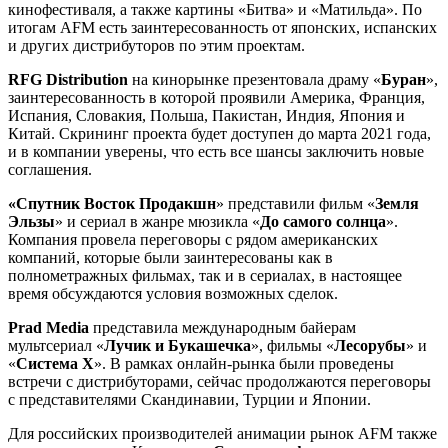
кинофестиваля, а также картины «Битва» и «Матильда». По
итогам AFM есть заинтересованность от японских, испанских
и других дистрибуторов по этим проектам.
RFG Distribution
на кинорынке презентовала драму «
Буран
»,
заинтересованность в которой проявили Америка, Франция,
Испания, Словакия, Польша, Пакистан, Индия, Япония и
Китай. Скрининг проекта будет доступен до марта 2021 года,
и в компании уверены, что есть все шансы заключить новые
соглашения.
«Спутник Восток Продакшн
» представили фильм «
Земля
Эльзы
» и сериал в жанре мюзикла «
До самого солнца
».
Компания провела переговоры с рядом американских
компаний, которые были заинтересованы как в
полнометражных фильмах, так и в сериалах, в настоящее
время обсуждаются условия возможных сделок.
Prad Media
представила международным байерам
мультсериал «
Лучик и Букашечка
», фильмы «
Лесорубы
» и
«
Система X
». В рамках онлайн-рынка были проведены
встречи с дистрибуторами, сейчас продолжаются переговоры
с представителями Скандинавии, Турции и Японии.
Для российских производителей анимации рынок AFM также