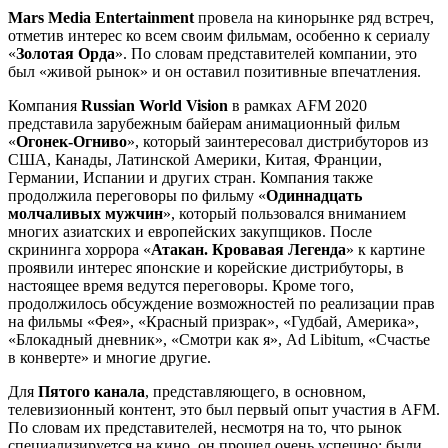
Mars Media Entertainment
провела на кинорынке ряд встреч,
отметив интерес ко всем своим фильмам, особенно к сериалу
«
Золотая Орда
». По словам представителей компании, это
был «живой рынок» и он оставил позитивные впечатления.
Компания
Russian World Vision
в рамках AFM 2020
представила зарубежным байерам анимационный фильм
«
Огонек-Огниво
», который заинтересовал дистрибуторов из
США, Канады, Латинской Америки, Китая, Франции,
Германии, Испании и других стран. Компания также
продолжила переговоры по фильму «
Одиннадцать
молчаливых мужчин
», который пользовался вниманием
многих азиатских и европейских закупщиков. После
скрининга хоррора «
Атакан. Кровавая Легенда
» к картине
проявили интерес японские и корейские дистрибуторы, в
настоящее время ведутся переговоры. Кроме того,
продолжилось обсуждение возможностей по реализации прав
на фильмы «Фея», «Красный призрак», «Гудбай, Америка»,
«Блокадный дневник», «Смотри как я», Ad Libitum, «Счастье
в конверте» и многие другие.
Для
Пятого канала
, представляющего, в основном,
телевизионный контент, это был первый опыт участия в AFM.
По словам их представителей, несмотря на то, что рынок
специализируется на кино, он прошел очень успешно: были