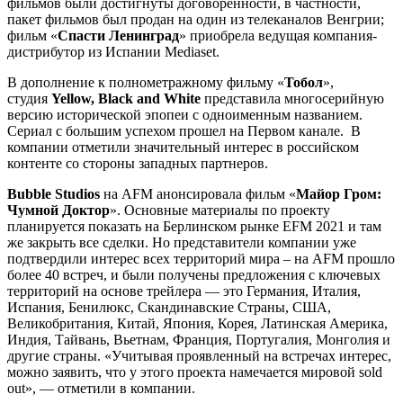
фильмов были достигнуты договоренности, в частности,
пакет фильмов был продан на один из телеканалов Венгрии;
фильм «
Спасти Ленинград
» приобрела ведущая компания-
дистрибутор из Испании Mediaset.
В дополнение к полнометражному фильму «
Тобол
»,
студия
Yellow, Black and White
представила многосерийную
версию исторической эпопеи с одноименным названием.
Сериал с большим успехом прошел на Первом канале. В
компании отметили значительный интерес в российском
контенте со стороны западных партнеров.
Bubble Studios
на AFM анонсировала фильм «
Майор Гром:
Чумной Доктор
». Основные материалы по проекту
планируется показать на Берлинском рынке EFM 2021 и там
же закрыть все сделки. Но представители компании уже
подтвердили интерес всех территорий мира – на AFM прошло
более 40 встреч, и были получены предложения с ключевых
территорий на основе трейлера — это Германия, Италия,
Испания, Бенилюкс, Скандинавские Страны, США,
Великобритания, Китай, Япония, Корея, Латинская Америка,
Индия, Тайвань, Вьетнам, Франция, Португалия, Монголия и
другие страны. «Учитывая проявленный на встречах интерес,
можно заявить, что у этого проекта намечается мировой sold
out», — отметили в компании.