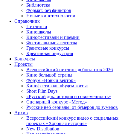
Библиотека
Формат: без фильтров
Новые кинотехнологии
Справочник
Питчинги
Киношколы
Кинофестивали и премии
Фестивальные агентства
Грантовые конкурсы
Креативная индустрия
Конкурсы
Проекты
Всероссийский питчинг дебютантов 2026
Кино большой страны
Форум «Новый вектор»
Кинофестиваль «Будем жить»
Short Film Days
«Русский док: история и современность»
Сценарный конкурс «Метод»
Русские веб-сериалы: от бумеров до зумеров
Архив
Всероссийский конкурс видео о социальных
проектах «Хорошая история»
New Distribution