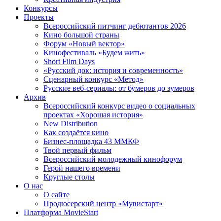
Конкурсы
Проекты
Всероссийский питчинг дебютантов 2026
Кино большой страны
Форум «Новый вектор»
Кинофестиваль «Будем жить»
Short Film Days
«Русский док: история и современность»
Сценарный конкурс «Метод»
Русские веб-сериалы: от бумеров до зумеров
Архив
Всероссийский конкурс видео о социальных
проектах «Хорошая история»
New Distribution
Как создаётся кино
Бизнес-площадка 43 ММКФ
Твой первый фильм
Всероссийский молодежный кинофорум
Герой нашего времени
Круглые столы
О нас
О сайте
Продюсерский центр «Мувистарт»
Платформа MovieStart