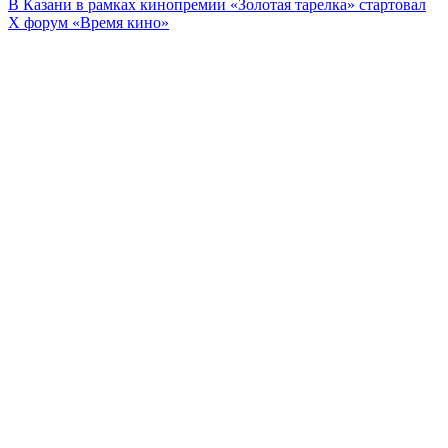
В Казани в рамках кинопремии «Золотая тарелка» стартовал
X форум «Время кино»