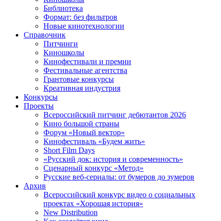
Библиотека
Формат: без фильтров
Новые кинотехнологии
Справочник
Питчинги
Киношколы
Кинофестивали и премии
Фестивальные агентства
Грантовые конкурсы
Креативная индустрия
Конкурсы
Проекты
Всероссийский питчинг дебютантов 2026
Кино большой страны
Форум «Новый вектор»
Кинофестиваль «Будем жить»
Short Film Days
«Русский док: история и современность»
Сценарный конкурс «Метод»
Русские веб-сериалы: от бумеров до зумеров
Архив
Всероссийский конкурс видео о социальных
проектах «Хорошая история»
New Distribution