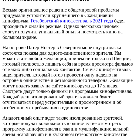
Весьма оригинальное решение общемировой проблемы
придумали устроители крупнейшего в Скандинавии
кинофорума.
Гетеборгский кинофестиваль 2021 года
будет
проходить в онлайн-режиме. Однако несколько человек
смогут получить уникальный опыт и посмотреть кино на
большом экране.
На острове Патер Ностер в Северном море внутри маяка
состоятся показы для одного-единственного зрителя. Им
может стать любой желающий, причем не только из Швеции,
готовый полностью лишить себя на время просмотра фильмов
от каких-либо социальных контактов. Сейчас кинофестиваль
ищет зрителя, который готов провести одну неделю на
острове в одиночестве и без мобильного телефона. Желающие
могут подать заявку на сайте кинофорума до 17 января.
Смотреть дадут только фильмы из программы кинофестиваля.
Каждый день изолированный зритель должен будет
отчитываться перед устроителями о просмотренном и об
особенностях пребывания в одиночестве.
Аналогичный опыт ждет также изолированных зрителей,
которые получат возможность в одиночестве отсмотреть
программу кинофестиваля в здании мультифункциональной
арены Scandinavium и в культовом гетеборгском кинотеатре