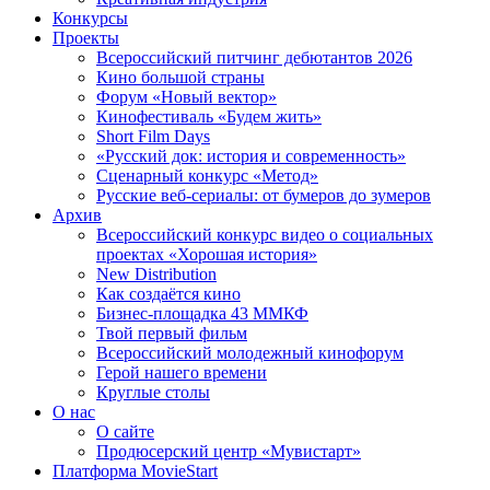
Конкурсы
Проекты
Всероссийский питчинг дебютантов 2026
Кино большой страны
Форум «Новый вектор»
Кинофестиваль «Будем жить»
Short Film Days
«Русский док: история и современность»
Сценарный конкурс «Метод»
Русские веб-сериалы: от бумеров до зумеров
Архив
Всероссийский конкурс видео о социальных
проектах «Хорошая история»
New Distribution
Как создаётся кино
Бизнес-площадка 43 ММКФ
Твой первый фильм
Всероссийский молодежный кинофорум
Герой нашего времени
Круглые столы
О нас
О сайте
Продюсерский центр «Мувистарт»
Платформа MovieStart