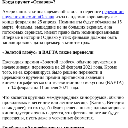
Когда вручат «Оскаров»?
Американская киноакадемия объявила о переносе
церемонии
вручения премии «Оскар»
из-за пандемии коронавируса с
конца февраля на 25 апреля. Номинанты будут объявлены 15
марта. Фильмы, вышедшие не на больших экранах, а на
потоковых сервисах, имеют право быть номинированными.
Впервые в истории! Однако у этих фильмов должны быть
запланированы даты премьер в кинотеатрах.
«Золотой глобус» и BAFTA также перенесли
Ежегодная премия «Золотой глобус», обычно вручаемая в
начале января, перенесена на 28 февраля 2021 года. Кроме
того, из-за коронавируса было решено перенести и
церемонию вручения премии Британской академии
кинематографического и телевизионного искусства (BAFTA)
— с 14 февраля на 11 апреля 2021 года.
Что касается крупных международных кинофорумов, обычно
проводимых в весенние или летние месяцы (Канны, Венеция
и так далее), то их судьба будет решена позже, однако мировая
киноиндустрия очень надеется, что фестивали все же будут
проведены, пусть даже в усеченных форматах.
Гетеборгский кинофестиваль состоится