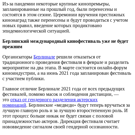
Из-за пандемии некоторые крупные кинопремьеры,
запланированные на прошлый год, были перенесены и
состоятся в этом сезоне. Церемонии вручения престижных
кинонаград также перенесены и будут проводиться с учетом
новых правил, введение которых продиктовано
эпидемиологической ситуацией.
Берлинский международный кинофестиваль
уже не будет
прежним
Организаторы
Берлинале
решили отказаться от
традиционного проведения фестиваля в феврале и разделить
мероприятие на два этапа. В марте состоится онлайн-форум
киноиндустрии, а на июнь 2021 года запланирован фестиваль
с участием публики.
Главное отличие Берлинале 2021 года от всех предыдущих
фестивалей, помимо масок и соблюдения дистанции, —
это
отказ от гендерного разделения актерских
номинаций
. Берлинские «медведи» будут теперь вручаться за
лучшую главную роль и за лучшую второстепенную роль. И
этот процесс больше никак не будет связан с половой
принадлежностью актеров. Дирекция фестиваля считает
нововведение сигналом своей гендерной осознанности.