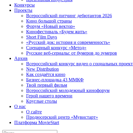
Конкурсы
Проекты
Всероссийский питчинг дебютантов 2026
Кино большой страны
Форум «Новый вектор»
Кинофестиваль «Будем жить»
Short Film Days
«Русский док: история и современность»
Сценарный конкурс «Метод»
Русские веб-сериалы: от бумеров до зумеров
Архив
Всероссийский конкурс видео о социальных проек
New Distribution
Как создаётся кино
Бизнес-площадка 43 ММКФ
Твой первый фильм
Всероссийский молодежный кинофорум
Герой нашего времени
Круглые столы
О нас
О сайте
Продюсерский центр «Мувистарт»
Платформа MovieStart