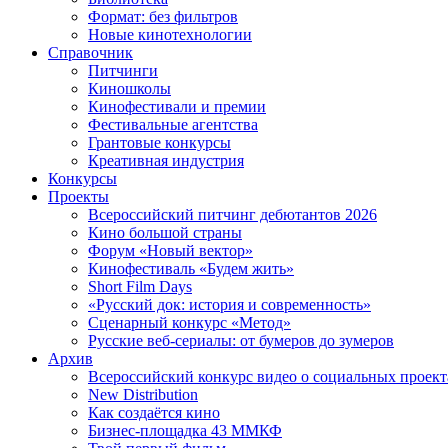
Формат: без фильтров
Новые кинотехнологии
Справочник
Питчинги
Киношколы
Кинофестивали и премии
Фестивальные агентства
Грантовые конкурсы
Креативная индустрия
Конкурсы
Проекты
Всероссийский питчинг дебютантов 2026
Кино большой страны
Форум «Новый вектор»
Кинофестиваль «Будем жить»
Short Film Days
«Русский док: история и современность»
Сценарный конкурс «Метод»
Русские веб-сериалы: от бумеров до зумеров
Архив
Всероссийский конкурс видео о социальных проек
New Distribution
Как создаётся кино
Бизнес-площадка 43 ММКФ