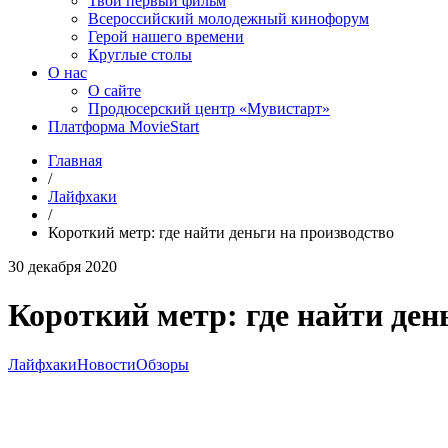
Твой первый фильм
Всероссийский молодежный кинофорум
Герой нашего времени
Круглые столы
О нас
О сайте
Продюсерский центр «Мувистарт»
Платформа MovieStart
Главная
/
Лайфхаки
/
Короткий метр: где найти деньги на производство
30 декабря 2020
Короткий метр: где найти ден
Лайфхаки
Новости
Обзоры