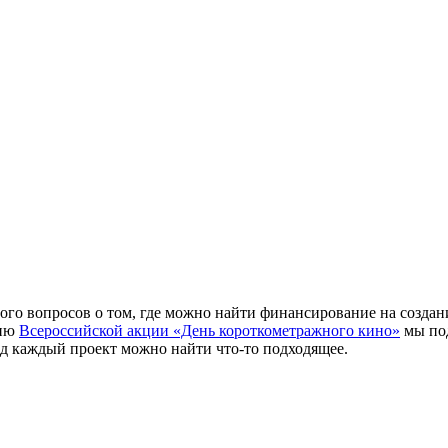
много вопросов о том, где можно найти финансирование на созда
нию
Всероссийской акции «День короткометражного кино»
мы под
од каждый проект можно найти что-то подходящее.