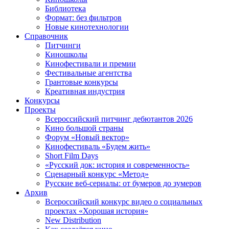
Библиотека
Формат: без фильтров
Новые кинотехнологии
Справочник
Питчинги
Киношколы
Кинофестивали и премии
Фестивальные агентства
Грантовые конкурсы
Креативная индустрия
Конкурсы
Проекты
Всероссийский питчинг дебютантов 2026
Кино большой страны
Форум «Новый вектор»
Кинофестиваль «Будем жить»
Short Film Days
«Русский док: история и современность»
Сценарный конкурс «Метод»
Русские веб-сериалы: от бумеров до зумеров
Архив
Всероссийский конкурс видео о социальных
проектах «Хорошая история»
New Distribution