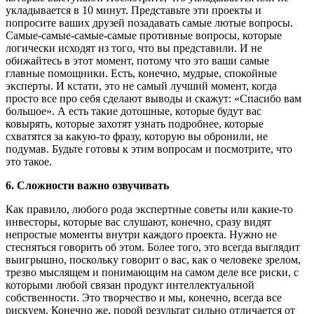
укладывается в 10 минут. Представьте эти проекты и
попросите ваших друзей позадавать самые лютые вопросы.
Самые-самые-самые-самые противные вопросы, которые
логически исходят из того, что вы представили. И не
обижайтесь в этот момент, потому что это ваши самые
главные помощники. Есть, конечно, мудрые, спокойные
эксперты. И кстати, это не самый лучший момент, когда
просто все про себя сделают выводы и скажут: «Спасибо вам
большое». А есть такие дотошные, которые будут вас
ковырять, которые захотят узнать подробнее, которые
схватятся за какую-то фразу, которую вы обронили, не
подумав. Будьте готовы к этим вопросам и посмотрите, что
это такое.
6. Сложности важно озвучивать
Как правило, любого рода экспертные советы или какие-то
инвесторы, которые вас слушают, конечно, сразу видят
непростые моменты внутри каждого проекта. Нужно не
стесняться говорить об этом. Более того, это всегда выглядит
выигрышно, поскольку говорит о вас, как о человеке зрелом,
трезво мыслящем и понимающим на самом деле все риски, с
которыми любой связан продукт интеллектуальной
собственности. Это творчество и мы, конечно, всегда все
рискуем. Конечно же, порой результат сильно отличается от