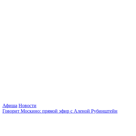
Афиша
Новости
Говорит Москино: прямой эфир с Аленой Рубинштейн