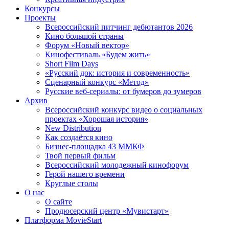
Конкурсы
Проекты
Всероссийский питчинг дебютантов 2026
Кино большой страны
Форум «Новый вектор»
Кинофестиваль «Будем жить»
Short Film Days
«Русский док: история и современность»
Сценарный конкурс «Метод»
Русские веб-сериалы: от бумеров до зумеров
Архив
Всероссийский конкурс видео о социальных
проектах «Хорошая история»
New Distribution
Как создаётся кино
Бизнес-площадка 43 ММКФ
Твой первый фильм
Всероссийский молодежный кинофорум
Герой нашего времени
Круглые столы
О нас
О сайте
Продюсерский центр «Мувистарт»
Платформа MovieStart