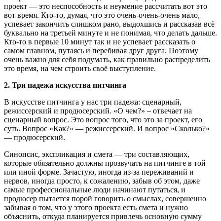
проект — это неспособность и неумение рассчитать вот это
вот время. Кто-то, думая, что это очень-очень-очень мало,
успевает закончить слишком рано, выдохшись и рассказав всё
буквально на третьей минуте и не понимая, что делать дальше.
Кто-то в первые 10 минут так и не успевает рассказать о
самом главном, путаясь и перебивая друг друга. Поэтому
очень важно для себя подумать, как правильно распределить
это время, на чем строить своё выступление.
2. Три падежа искусства питчинга
В искусстве питчинга у нас три падежа: сценарный,
режиссерский и продюсерский. «О чем?» – отвечает на
сценарный вопрос. Это вопрос того, что это за проект, его
суть. Вопрос «Как?» — режиссерский. И вопрос «Сколько?»
— продюсерский.
Синопсис, экспликация и смета — три составляющих,
которые обязательно должны прозвучать на питчинге в той
или иной форме. Зачастую, иногда из-за переживаний и
нервов, иногда просто, к сожалению, забыв об этом, даже
самые профессиональные люди начинают путаться, и
продюсер пытается порой говорить о смыслах, совершенно
забывая о том, что у этого проекта есть смета и нужно
объяснить, откуда планируется привлечь основную сумму