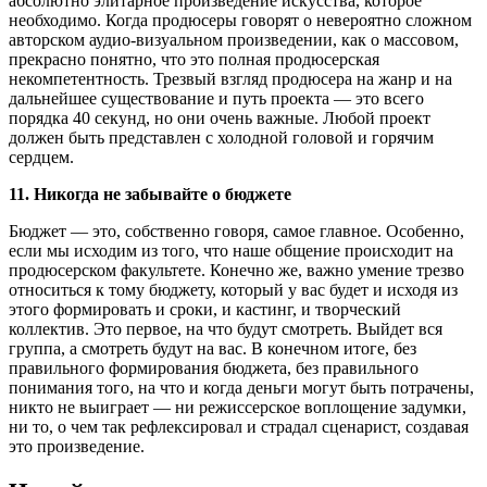
абсолютно элитарное произведение искусства, которое
необходимо. Когда продюсеры говорят о невероятно сложном
авторском аудио-визуальном произведении, как о массовом,
прекрасно понятно, что это полная продюсерская
некомпетентность. Трезвый взгляд продюсера на жанр и на
дальнейшее существование и путь проекта — это всего
порядка 40 секунд, но они очень важные. Любой проект
должен быть представлен с холодной головой и горячим
сердцем.
11. Никогда не забывайте о бюджете
Бюджет — это, собственно говоря, самое главное. Особенно,
если мы исходим из того, что наше общение происходит на
продюсерском факультете. Конечно же, важно умение трезво
относиться к тому бюджету, который у вас будет и исходя из
этого формировать и сроки, и кастинг, и творческий
коллектив. Это первое, на что будут смотреть. Выйдет вся
группа, а смотреть будут на вас. В конечном итоге, без
правильного формирования бюджета, без правильного
понимания того, на что и когда деньги могут быть потрачены,
никто не выиграет — ни режиссерское воплощение задумки,
ни то, о чем так рефлексировал и страдал сценарист, создавая
это произведение.