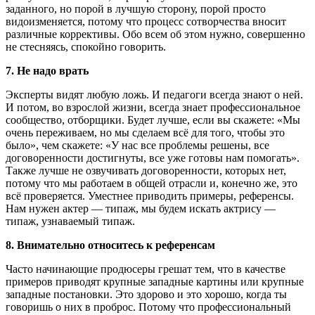
заданного, но порой в лучшую сторону, порой просто
видоизменяется, потому что процесс сотворчества вносит
различные коррективы. Обо всем об этом нужно, совершенно
не стесняясь, спокойно говорить.
7. Не надо врать
Эксперты видят любую ложь. И педагоги всегда знают о ней.
И потом, во взрослой жизни, всегда знает профессиональное
сообщество, отборщики. Будет лучше, если вы скажете: «Мы
очень переживаем, но мы сделаем всё для того, чтобы это
было», чем скажете: «У нас все проблемы решены, все
договоренности достигнуты, все уже готовы нам помогать».
Также лучше не озвучивать договоренности, которых нет,
потому что мы работаем в общей отрасли и, конечно же, это
всё проверяется. Уместнее приводить примеры, референсы.
Нам нужен актер — типаж, мы будем искать актрису —
типаж, узнаваемый типаж.
8. Внимательно относитесь к референсам
Часто начинающие продюсеры грешат тем, что в качестве
примеров приводят крупные западные картины или крупные
западные постановки. Это здорово и это хорошо, когда ты
говоришь о них в проброс. Потому что профессиональный