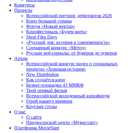
Конкурсы
Проекты
Всероссийский питчинг дебютантов 2026
Кино большой страны
Форум «Новый вектор»
Кинофестиваль «Будем жить»
Short Film Days
«Русский док: история и современность»
Сценарный конкурс «Метод»
Русские веб-сериалы: от бумеров до зумеров
Архив
Всероссийский конкурс видео о социальных
проектах «Хорошая история»
New Distribution
Как создаётся кино
Бизнес-площадка 43 ММКФ
Твой первый фильм
Всероссийский молодежный кинофорум
Герой нашего времени
Круглые столы
О нас
О сайте
Продюсерский центр «Мувистарт»
Платформа MovieStart