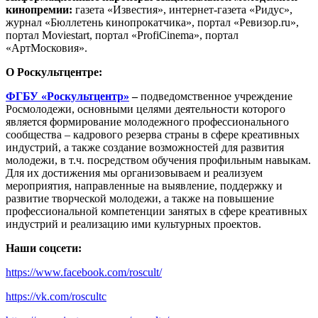
кинопремии:
газета «Известия», интернет-газета «Ридус»,
журнал «Бюллетень кинопрокатчика», портал «Ревизор.ru»,
портал Moviestart, портал «ProfiCinema», портал
«АртМосковия».
О Роскультцентре:
ФГБУ «Роскультцентр»
–
подведомственное учреждение
Росмолодежи, основными целями деятельности которого
является формирование молодежного профессионального
сообщества – кадрового резерва страны в сфере креативных
индустрий, а также создание возможностей для развития
молодежи, в т.ч. посредством обучения профильным навыкам.
Для их достижения мы организовываем и реализуем
мероприятия, направленные на выявление, поддержку и
развитие творческой молодежи, а также на повышение
профессиональной компетенции занятых в сфере креативных
индустрий и реализацию ими культурных проектов.
Наши соцсети:
https://www.facebook.com/roscult/
https://vk.com/roscultc