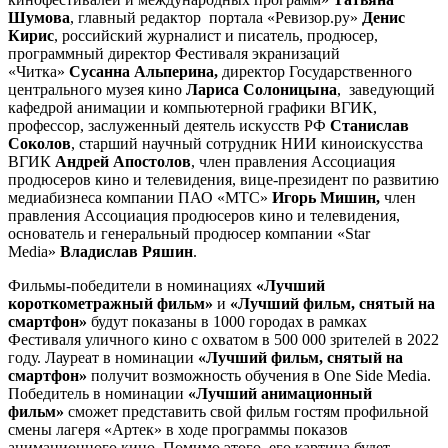
Шумова
, главный редактор портала «Ревизор.ру»
Денис
Кирис
, российский журналист и писатель, продюсер,
программный директор Фестиваля экранизаций
«Читка»
Сусанна Альперина,
директор Государственного
центрального музея кино
Лариса Солоницына
, заведующий
кафедрой анимации и компьютерной графики ВГИК,
профессор, заслуженный деятель искусств РФ
Станислав
Соколов
, старший научный сотрудник НИИ киноискусства
ВГИК
Андрей Апостолов
, член правления Ассоциация
продюсеров кино и телевидения, вице-президент по развитию
медиабизнеса компании ПАО «МТС»
Игорь Мишин,
член
правления Ассоциация продюсеров кино и телевидения,
основатель и генеральный продюсер компании «Star
Media»
Владислав Ряшин
.
Фильмы-победители в номинациях
«Лучший
короткометражный фильм»
и
«Лучший фильм, снятый на
смартфон»
будут показаны в 1000 городах в рамках
Фестиваля уличного кино с охватом в 500 000 зрителей в 2022
году. Лауреат в номинации
«Лучший фильм, снятый на
смартфон»
получит возможность обучения в One Side Media.
Победитель в номинации
«Лучший анимационный
фильм»
сможет представить свой фильм гостям профильной
смены лагеря «Артек» в ходе программы показов
анимационного кино. Помимо этого, его картина будет