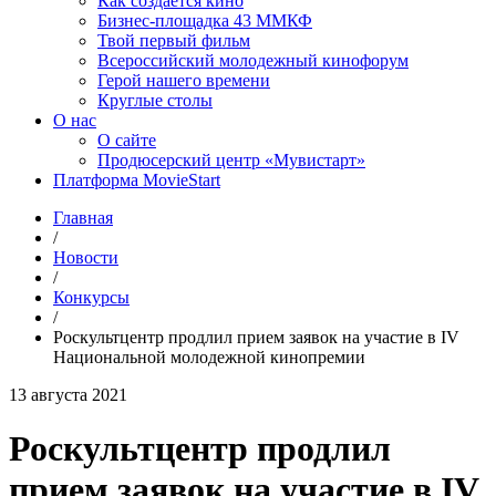
Как создаётся кино
Бизнес-площадка 43 ММКФ
Твой первый фильм
Всероссийский молодежный кинофорум
Герой нашего времени
Круглые столы
О нас
О сайте
Продюсерский центр «Мувистарт»
Платформа MovieStart
Главная
/
Новости
/
Конкурсы
/
Роскультцентр продлил прием заявок на участие в IV
Национальной молодежной кинопремии
13 августа 2021
Роскультцентр продлил
прием заявок на участие в IV