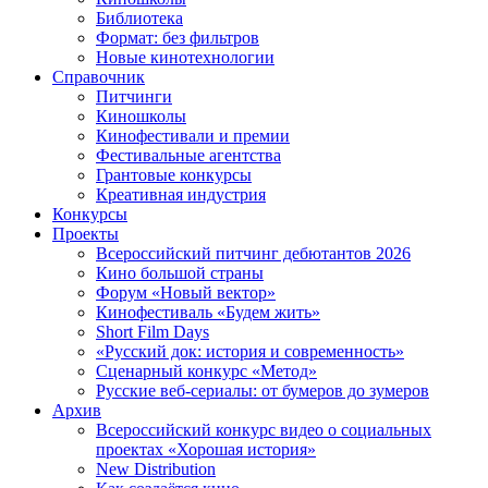
Библиотека
Формат: без фильтров
Новые кинотехнологии
Справочник
Питчинги
Киношколы
Кинофестивали и премии
Фестивальные агентства
Грантовые конкурсы
Креативная индустрия
Конкурсы
Проекты
Всероссийский питчинг дебютантов 2026
Кино большой страны
Форум «Новый вектор»
Кинофестиваль «Будем жить»
Short Film Days
«Русский док: история и современность»
Сценарный конкурс «Метод»
Русские веб-сериалы: от бумеров до зумеров
Архив
Всероссийский конкурс видео о социальных
проектах «Хорошая история»
New Distribution