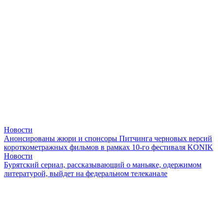
Новости
Анонсированы жюри и спонсоры Питчинга черновых версий
короткометражных фильмов в рамках 10-го фестиваля KONIK
Новости
Бурятский сериал, рассказывающий о маньяке, одержимом
литературой, выйдет на федеральном телеканале