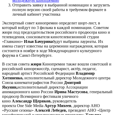
молодежную кинопремию
Отправить заявку в выбранной номинации и загрузить
полную версию своей работы в требуемом формате в
личный кабинет участника
Экспертный совет кинопремии определит шорт-лист, в
который войдут по 3 фильма в каждой номинации. Советом
жюри под председательством российского продюсера кино и
телевидения, сооснователя кинотелевизионной студии
«Главкино»
Ильи Бачурина
будут выбраны лауреаты. Их
имена станут известны на церемонии награждения, которая
состоится в ноябре в ходе Международного культурного
форума в Санкт-Петербурге.
В состав совета
жюри
Кинопремии также вошли советский и
российский кинорежиссёр, сценарист, актёр, педагог,
народный артист Российской Федерации
Владимир
Хотиненко,
исполнительный директор Молодежного центра
Союза кинематографистов России
Дмитрий
Якунин,
исполнительный директор Ассоциации
анимационного кино России
Ирина Мастусова
, генеральный
продюсер Всемирного фестиваля уличного
кино
Александр
Щеряков,
руководитель
проекта One Side Media
Артур Михеев
, директор АНО
«Русские сезоны»
Алексей Лебедев,
президент АНО «Центр
кинофестивалей и международных программ»
Татьяна