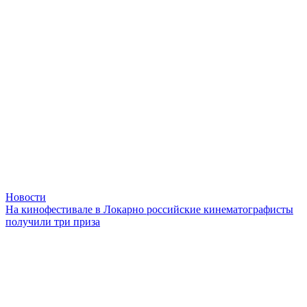
Новости
На кинофестивале в Локарно российские кинематографисты
получили три приза