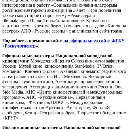
интегрирована в работу «Социальной онлайн-платформы
российской авторской анимации за 30 лет». Три победителя
также смогут пройти программу «Режиссура и
filmmaking» в Первой онлайн-киношколе. Кроме того,
картины всех лауреатов будут размещены в разделе «Кино» на
ресурсах АНО «Русские сезоны» с английскими субтитрами.
Подробнее о премии читайте
на официальном сайте ФГБУ
«Роскультцентр»
.
Официальные партнеры Национальной молодежной
кинопремии:
Молодежный центр Союза кинематографистов
России, Музей кино, кинокомпания Star Media, TVBrics,
компания «Коннект фильм», Академия кинематографического
и театрального искусства Н.С. Михалкова
,
Всемирный
фестиваль уличного кино, Ассоциация продюсеров кино и
телевидения, Ассоциация анимационного кино России, One
Side Media, АНО «Центр кинофестивалей и международных
программ», АНО «Русские сезоны», Первая онлайн-
киношкола, «Фестиваль ПЛЮС», Международный
кинофестиваль стран Арктики «Arctic open», Фонд «Я
свободен», Фонд «География добра», Творческое объединение
«КРУГ».
Информационные партнеры Национальной молодежной