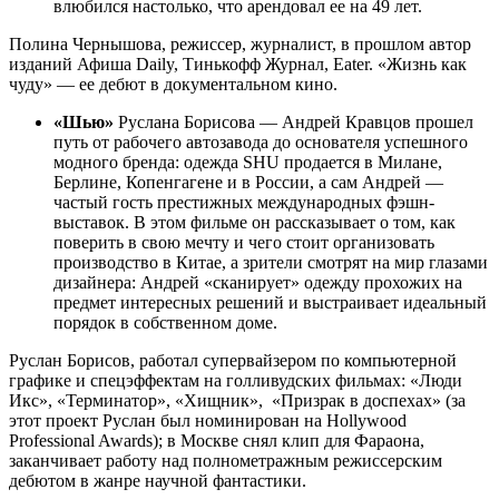
влюбился настолько, что арендовал ее на 49 лет.
Полина Чернышова, режиссер, журналист, в прошлом автор
изданий Афиша Daily, Тинькофф Журнал, Eater. «Жизнь как
чуду» — ее дебют в документальном кино.
«Шью»
Руслана Борисова — Андрей Кравцов прошел
путь от рабочего автозавода до основателя успешного
модного бренда: одежда SHU продается в Милане,
Берлине, Копенгагене и в России, а сам Андрей —
частый гость престижных международных фэшн-
выставок. В этом фильме он рассказывает о том, как
поверить в свою мечту и чего стоит организовать
производство в Китае, а зрители смотрят на мир глазами
дизайнера: Андрей «сканирует» одежду прохожих на
предмет интересных решений и выстраивает идеальный
порядок в собственном доме.
Руслан Борисов, работал супервайзером по компьютерной
графике и спецэффектам на голливудских фильмах: «Люди
Икс», «Терминатор», «Хищник», «Призрак в доспехах» (за
этот проект Руслан был номинирован на Hollywood
Professional Awards); в Москве снял клип для Фараона,
заканчивает работу над полнометражным режиссерским
дебютом в жанре научной фантастики.