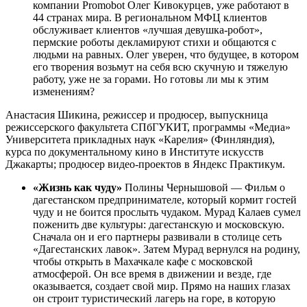
компании Promobot Олег Кивокурцев, уже работают в
44 странах мира. В региональном МФЦ клиентов
обслуживает клиентов «лучшая девушка-робот»,
пермские роботы декламируют стихи и общаются с
людьми на равных. Олег уверен, что будущее, в котором
его творения возьмут на себя всю скучную и тяжелую
работу, уже не за горами. Но готовы ли мы к этим
изменениям?
Анастасия Шикина, режиссер и продюсер, выпускница
режиссерского факультета СПбГУКИТ, программы «Медиа»
Университета прикладных наук «Карелия» (Финляндия),
курса по документальному кино в Институте искусств
Джакарты; продюсер видео-проектов в Яндекс Практикум.
«Жизнь как чуду»
Полины Чернышовой — Фильм о
дагестанском предпринимателе, который кормит гостей
чуду и не боится прослыть чудаком. Мурад Калаев сумел
поженить две культуры: дагестанскую и московскую.
Сначала он и его партнеры развивали в столице сеть
«Дагестанских лавок». Затем Мурад вернулся на родину,
чтобы открыть в Махачкале кафе с московской
атмосферой. Он все время в движении и везде, где
оказывается, создает свой мир. Прямо на наших глазах
он строит туристический лагерь на горе, в которую