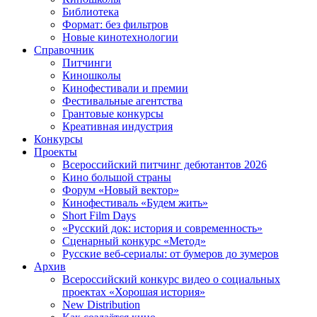
Библиотека
Формат: без фильтров
Новые кинотехнологии
Справочник
Питчинги
Киношколы
Кинофестивали и премии
Фестивальные агентства
Грантовые конкурсы
Креативная индустрия
Конкурсы
Проекты
Всероссийский питчинг дебютантов 2026
Кино большой страны
Форум «Новый вектор»
Кинофестиваль «Будем жить»
Short Film Days
«Русский док: история и современность»
Сценарный конкурс «Метод»
Русские веб-сериалы: от бумеров до зумеров
Архив
Всероссийский конкурс видео о социальных
проектах «Хорошая история»
New Distribution