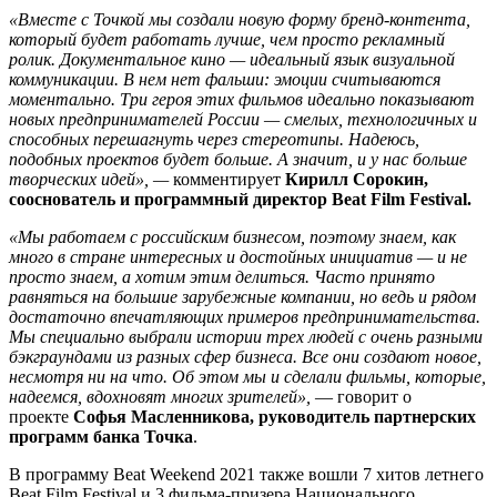
«Вместе с Точкой мы создали новую форму бренд-контента,
который будет работать лучше, чем просто рекламный
ролик. Документальное кино — идеальный язык визуальной
коммуникации. В нем нет фальши: эмоции считываются
моментально. Три героя этих фильмов идеально показывают
новых предпринимателей России — смелых, технологичных и
способных перешагнуть через стереотипы. Надеюсь,
подобных проектов будет больше. А значит, и у нас больше
творческих идей», —
комментирует
Кирилл Сорокин,
сооснователь и программный директор Beat Film Festival.
«Мы работаем с российским бизнесом, поэтому знаем, как
много в стране интересных и достойных инициатив — и не
просто знаем, а хотим этим делиться. Часто принято
равняться на большие зарубежные компании, но ведь и рядом
достаточно впечатляющих примеров предпринимательства.
Мы специально выбрали истории трех людей с очень разными
бэкграундами из разных сфер бизнеса. Все они создают новое,
несмотря ни на что. Об этом мы и сделали фильмы, которые,
надеемся, вдохновят многих зрителей»,
— говорит о
проекте
Софья Масленникова, руководитель партнерских
программ банка Точка
.
В программу Beat Weekend 2021 также вошли 7 хитов летнего
Beat Film Festival и 3 фильма-призера Национального