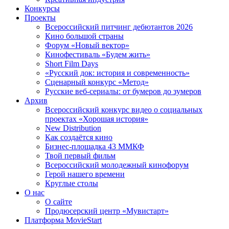
Конкурсы
Проекты
Всероссийский питчинг дебютантов 2026
Кино большой страны
Форум «Новый вектор»
Кинофестиваль «Будем жить»
Short Film Days
«Русский док: история и современность»
Сценарный конкурс «Метод»
Русские веб-сериалы: от бумеров до зумеров
Архив
Всероссийский конкурс видео о социальных
проектах «Хорошая история»
New Distribution
Как создаётся кино
Бизнес-площадка 43 ММКФ
Твой первый фильм
Всероссийский молодежный кинофорум
Герой нашего времени
Круглые столы
О нас
О сайте
Продюсерский центр «Мувистарт»
Платформа MovieStart