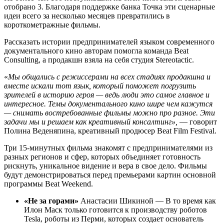
отобрано 3. Благодаря поддержке банка Точка эти сценарные
идеи всего за несколько месяцев превратились в
короткометражные фильмы.
Рассказать истории предпринимателей языком современного
документального кино авторам помогла команда Beat
Consulting, а продакшн взяла на себя студия Stereotactic.
«
Мы общались с режиссерами на всех стадиях продакшна и
вместе искали тот язык, который поможет погрузить
зрителей в историю героя — ведь люди это самое главное и
интересное. Темы документального кино шире чем кажутся
— снимать востребованные фильмы можно про разное. Эти
задачи мы и решаем как креативный консалтинг»,
— говорит
Полина Веденяпина, креативный продюсер Beat Film Festival.
Три 15-минутных фильма знакомят с предпринимателями из
разных регионов и сфер, которых объединяет готовность
рискнуть, уникальное видение и вера в свое дело. Фильмы
будут демонстрироваться перед премьерами картин основной
программы Beat Weekend.
«Не за горами»
Анастасии Шикиной — В то время как
Илон Маск только готовится к производству роботов
Tesla, роботы из Перми, которых создает основатель