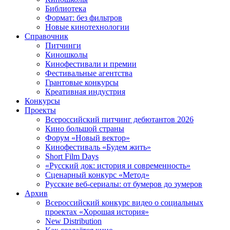
Библиотека
Формат: без фильтров
Новые кинотехнологии
Справочник
Питчинги
Киношколы
Кинофестивали и премии
Фестивальные агентства
Грантовые конкурсы
Креативная индустрия
Конкурсы
Проекты
Всероссийский питчинг дебютантов 2026
Кино большой страны
Форум «Новый вектор»
Кинофестиваль «Будем жить»
Short Film Days
«Русский док: история и современность»
Сценарный конкурс «Метод»
Русские веб-сериалы: от бумеров до зумеров
Архив
Всероссийский конкурс видео о социальных
проектах «Хорошая история»
New Distribution