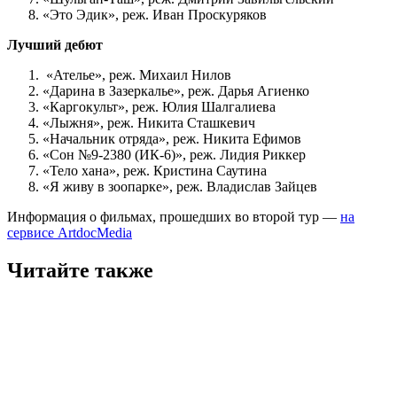
«Это Эдик», реж. Иван Проскуряков
Лучший дебют
«Ателье», реж. Михаил Нилов
«Дарина в Зазеркалье», реж. Дарья Агиенко
«Каргокульт», реж. Юлия Шалгалиева
«Лыжня», реж. Никита Сташкевич
«Начальник отряда», реж. Никита Ефимов
«Сон №9-2380 (ИК-6)», реж. Лидия Риккер
«Тело хана», реж. Кристина Саутина
«Я живу в зоопарке», реж. Владислав Зайцев
Информация о фильмах, прошедших во второй тур —
на
сервисе ArtdocMedia
Читайте также