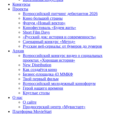
Конкурсы
Проекты
Всероссийский питчинг дебютантов 2026
Кино большой страны
Форум «Новый вектор»
Кинофестиваль «Будем жить»
Short Film Days
«Русский док: история и современность»
Сценарный конкурс «Метод»
Русские веб-сериалы: от бумеров до зумеров
Архив
Всероссийский конкурс видео о социальных
проектах «Хорошая история»
New Distribution
Как создаётся кино
Бизнес-площадка 43 ММКФ
Твой первый фильм
Всероссийский молодежный кинофорум
Герой нашего времени
Круглые столы
О нас
О сайте
Продюсерский центр «Мувистарт»
Платформа MovieStart