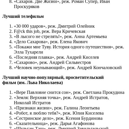
«Сахаров. Две Жизни», реж. Роман Супер, Иван
Проскуряков
Лучший телефильм
«30 000 ударов», реж. Дмитрий Олейник
F@ck this job, реж. Вера Кричевская
«В лысого не стрелять!», реж. Анна Артемьева
«Дело Сахарова», реж. Елена Якович
«Покажи мне Туву. История одного путешествия», реж.
Элла Тухарели
«Последняя плавка», реж. Андрей Киселев
«Сахарово», реж. Андрей Сильвестров
«Человек неунывающий», реж. Андрей Кончаловский
Лучший научно-популярный, просветительский
фильм (им. Льва Николаева)
«Вере Павловне снится сон», реж. Светлана Прокудина
«Земля: Верхняя точка», реж. Андрей Истратов,
Николай Истратов
«Признаки жизни», реж. Галина Леонтьева
«Робот, я люблю тебя?», реж. Юлия Киселева
«Сестринское дело», реж. Ксения Бурдинова
«Сказательница», реж. Дарья Агафонова
«Шульган-Таш», реж. Дмитрий Завильгельский