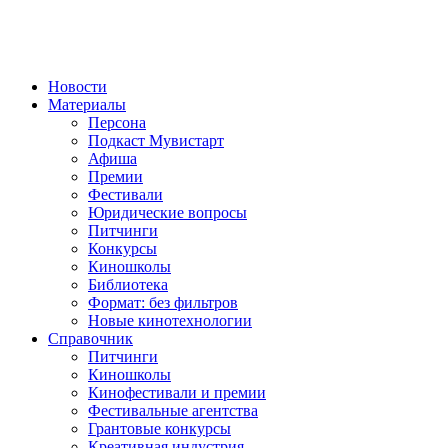
Новости
Материалы
Персона
Подкаст Мувистарт
Афиша
Премии
Фестивали
Юридические вопросы
Питчинги
Конкурсы
Киношколы
Библиотека
Формат: без фильтров
Новые кинотехнологии
Справочник
Питчинги
Киношколы
Кинофестивали и премии
Фестивальные агентства
Грантовые конкурсы
Креативная индустрия