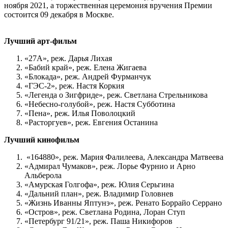
ноября 2021, а торжественная церемония вручения Премии
состоится 09 декабря в Москве.
Лучший арт-фильм
«27А», реж. Дарья Лихая
«Бабий край», реж. Елена Жигаева
«Блокада», реж. Андрей Фурманчук
«ГЭС-2», реж. Настя Коркия
«Легенда о Зигфриде», реж. Светлана Стрельникова
«Небесно-голубой», реж. Настя Субботина
«Пена», реж. Илья Поволоцкий
«Расторгуев», реж. Евгения Останина
Лучший кинофильм
«164880», реж. Мария Фалилеева, Александра Матвеева
«Адмирал Чумаков», реж. Лорье Фурнио и Арно
Альберола
«Амурская Голгофа», реж. Юлия Серьгина
«Дальний план», реж. Владимир Головнев
«Жизнь Иванны Яптунэ», реж. Ренато Боррайо Серрано
«Остров», реж. Светлана Родина, Лоран Ступ
«Петербург 91/21», реж. Паша Никифоров