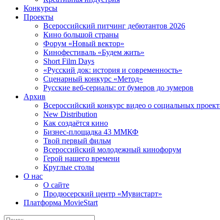
Конкурсы
Проекты
Всероссийский питчинг дебютантов 2026
Кино большой страны
Форум «Новый вектор»
Кинофестиваль «Будем жить»
Short Film Days
«Русский док: история и современность»
Сценарный конкурс «Метод»
Русские веб-сериалы: от бумеров до зумеров
Архив
Всероссийский конкурс видео о социальных проек
New Distribution
Как создаётся кино
Бизнес-площадка 43 ММКФ
Твой первый фильм
Всероссийский молодежный кинофорум
Герой нашего времени
Круглые столы
О нас
О сайте
Продюсерский центр «Мувистарт»
Платформа MovieStart