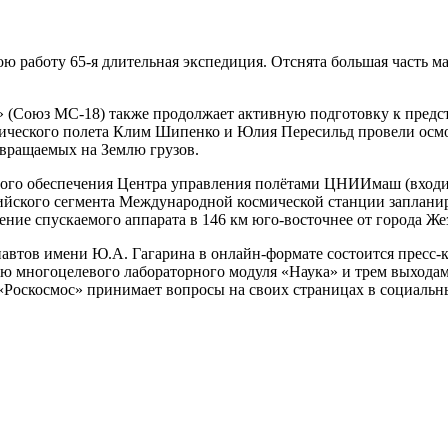
 работу 65-я длительная экспедиция. Отснята большая часть ма
(Союз МС-18) также продолжает активную подготовку к предстоя
мического полета Клим Шипенко и Юлия Пересильд провели осм
звращаемых на Землю грузов.
го обеспечения Центра управления полётами ЦНИИмаш (входит 
ского сегмента Международной космической станции запланирова
ение спускаемого аппарата в 146 км юго-восточнее от города Жез
навтов имени Ю.А. Гагарина в онлайн-формате состоится пресс
ю многоцелевого лабораторного модуля «Наука» и трем выходам
оскосмос» принимает вопросы на своих страницах в социальны