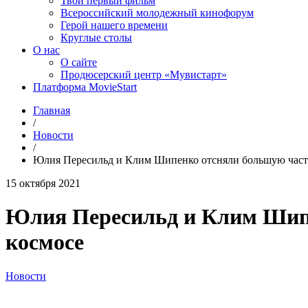
Твой первый фильм
Всероссийский молодежный кинофорум
Герой нашего времени
Круглые столы
О нас
О сайте
Продюсерский центр «Мувистарт»
Платформа MovieStart
Главная
/
Новости
/
Юлия Пересильд и Клим Шипенко отсняли большую часть
15 октября 2021
Юлия Пересильд и Клим Шипе
космосе
Новости