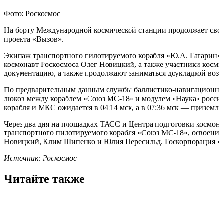
Фото: Роскосмос
На борту Международной космической станции продолжает свою
проекта «Вызов».
Экипаж транспортного пилотируемого корабля «Ю.А. Гагарин» 
космонавт Роскосмоса Олег Новицкий, а также участники кос
документацию, а также продолжают заниматься доукладкой во
По предварительным данным службы баллистико-навигационно
люков между кораблем «Союз МС-18» и модулем «Наука» россий
корабля и МКС ожидается в 04:14 мск, а в 07:36 мск — приземл
Через два дня на площадках ТАСС и Центра подготовки космо
транспортного пилотируемого корабля «Союз МС-18», освоени
Новицкий, Клим Шипенко и Юлия Пересильд. Госкорпорация «Р
Источник: Роскосмос
Читайте также