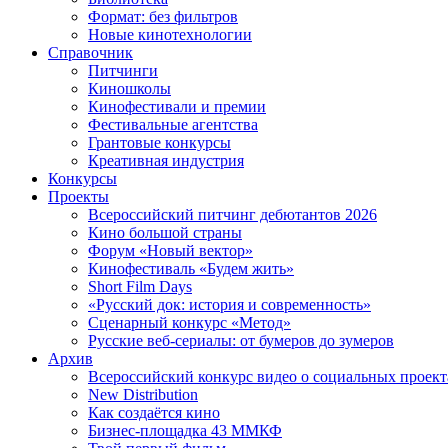
Формат: без фильтров
Новые кинотехнологии
Справочник
Питчинги
Киношколы
Кинофестивали и премии
Фестивальные агентства
Грантовые конкурсы
Креативная индустрия
Конкурсы
Проекты
Всероссийский питчинг дебютантов 2026
Кино большой страны
Форум «Новый вектор»
Кинофестиваль «Будем жить»
Short Film Days
«Русский док: история и современность»
Сценарный конкурс «Метод»
Русские веб-сериалы: от бумеров до зумеров
Архив
Всероссийский конкурс видео о социальных проек
New Distribution
Как создаётся кино
Бизнес-площадка 43 ММКФ