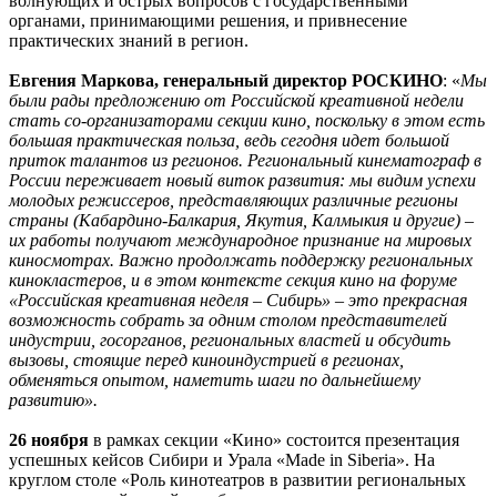
волнующих и острых вопросов с государственными
органами, принимающими решения, и привнесение
практических знаний в регион.
Евгения Маркова, генеральный директор РОСКИНО
: «
Мы
были рады предложению от Российской креативной недели
стать со-организаторами секции кино, поскольку в этом есть
большая практическая польза, ведь сегодня идет большой
приток талантов из регионов. Региональный кинематограф в
России переживает новый виток развития: мы видим успехи
молодых режиссеров, представляющих различные регионы
страны (Кабардино-Балкария, Якутия, Калмыкия и другие) –
их работы получают международное признание на мировых
киносмотрах. Важно продолжать поддержку региональных
кинокластеров, и в этом контексте секция кино на форуме
«Российская креативная неделя – Сибирь» – это прекрасная
возможность собрать за одним столом представителей
индустрии, госорганов, региональных властей и обсудить
вызовы, стоящие перед киноиндустрией в регионах,
обменяться опытом, наметить шаги по дальнейшему
развитию».
26 ноября
в рамках секции «Кино» состоится презентация
успешных кейсов Сибири и Урала «Made in Siberia». На
круглом столе «Роль кинотеатров в развитии региональных