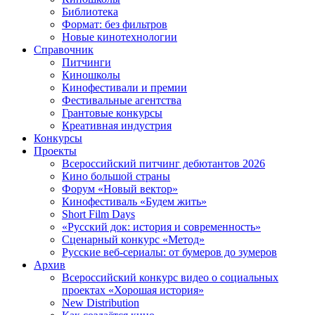
Библиотека
Формат: без фильтров
Новые кинотехнологии
Справочник
Питчинги
Киношколы
Кинофестивали и премии
Фестивальные агентства
Грантовые конкурсы
Креативная индустрия
Конкурсы
Проекты
Всероссийский питчинг дебютантов 2026
Кино большой страны
Форум «Новый вектор»
Кинофестиваль «Будем жить»
Short Film Days
«Русский док: история и современность»
Сценарный конкурс «Метод»
Русские веб-сериалы: от бумеров до зумеров
Архив
Всероссийский конкурс видео о социальных
проектах «Хорошая история»
New Distribution