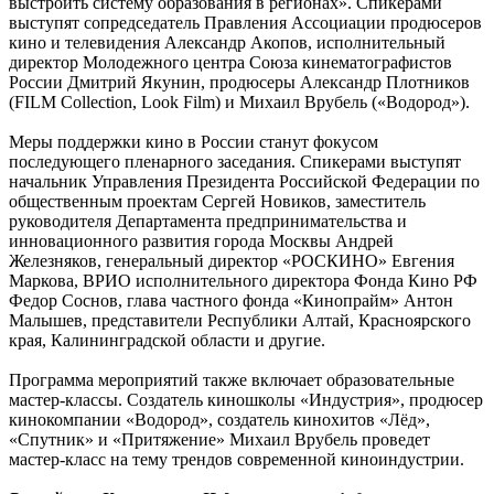
выстроить систему образования в регионах». Спикерами
выступят сопредседатель Правления Ассоциации продюсеров
кино и телевидения Александр Акопов, исполнительный
директор Молодежного центра Союза кинематографистов
России Дмитрий Якунин, продюсеры Александр Плотников
(FILM Collection, Look Film) и Михаил Врубель («Водород»).
Меры поддержки кино в России станут фокусом
последующего пленарного заседания. Спикерами выступят
начальник Управления Президента Российской Федерации по
общественным проектам Сергей Новиков, заместитель
руководителя Департамента предпринимательства и
инновационного развития города Москвы Андрей
Железняков, генеральный директор «РОСКИНО» Евгения
Маркова, ВРИО исполнительного директора Фонда Кино РФ
Федор Соснов, глава частного фонда «Кинопрайм» Антон
Малышев, представители Республики Алтай, Красноярского
края, Калининградской области и другие.
Программа мероприятий также включает образовательные
мастер-классы. Создатель киношколы «Индустрия», продюсер
кинокомпании «Водород», создатель кинохитов «Лёд»,
«Спутник» и «Притяжение» Михаил Врубель проведет
мастер-класс на тему трендов современной киноиндустрии.