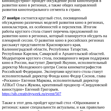
киноиндустрий» пройдет обсуждение роли кинотеатров в
развитии кино в регионах, а также общих направлений
развития кинотеатрального сегмента в стране.
27 ноября
состоится круглый стол, посвященный
обсуждению различных моделей развития кино в регионах,
кинокластеров, их особенностей и перспектив. Итогом
работы круглого стола станет перечень предложений по
развитию кино в регионах, который планируется обсудить на
пленарной сессии. О развитии кино в российских регионах
расскажут представители Красноярского края,
Калининградской области, Республики Татарстан,
Республики Карелия, Самарской и Архангельской областей.
Модератором круглого стола, посвященного мерам поддержки
кино в России, выступит Дмитрий Якунин, исполнительный
директор Молодежного центра Союза кинематографистов
Российской Федерации. Экспертами круглого стола станут
исполнительный директор Фонда кино Федор Соснов, глава
«Роскино» Евгения Маркова, исполнительный директор
АПКиТ Ольга Жукова, креативный продюсер «Свердловской
киностудии» Евгений Григорьев.
https://sib.creativityweek.ru/event/507
Также в этот день пройдет круглый стол «Образование в
регионах: какие специальности актуальны, и как правильно