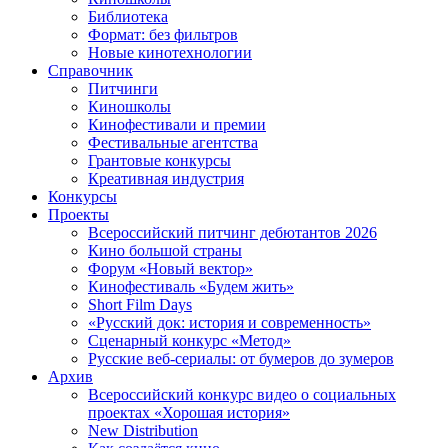
Библиотека
Формат: без фильтров
Новые кинотехнологии
Справочник
Питчинги
Киношколы
Кинофестивали и премии
Фестивальные агентства
Грантовые конкурсы
Креативная индустрия
Конкурсы
Проекты
Всероссийский питчинг дебютантов 2026
Кино большой страны
Форум «Новый вектор»
Кинофестиваль «Будем жить»
Short Film Days
«Русский док: история и современность»
Сценарный конкурс «Метод»
Русские веб-сериалы: от бумеров до зумеров
Архив
Всероссийский конкурс видео о социальных
проектах «Хорошая история»
New Distribution