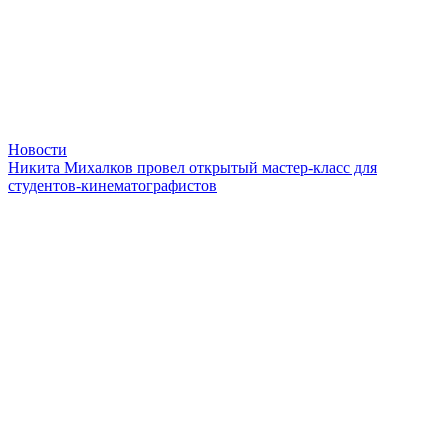
Новости
Никита Михалков провел открытый мастер-класс для
студентов-кинематографистов