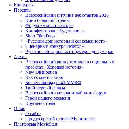
Конкурсы
Проекты
Всероссийский питчинг дебютантов 2026
Кино большой страны
Форум «Новый вектор»
Кинофестиваль «Будем жить»
Short Film Days
«Русский док: история и современность»
Сценарный конкурс «Метод»
Русские веб-сериалы: от бумеров до зумеров
Архив
Всероссийский конкурс видео о социальных
проектах «Хорошая история»
New Distribution
Как создаётся кино
Бизнес-площадка 43 ММКФ
Твой первый фильм
Всероссийский молодежный кинофорум
Герой нашего времени
Круглые столы
О нас
О сайте
Продюсерский центр «Мувистарт»
Платформа MovieStart