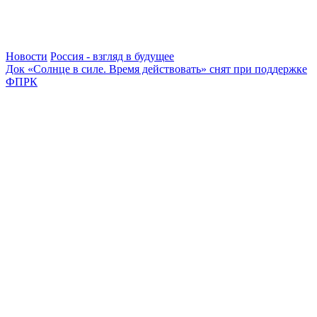
Новости
Россия - взгляд в будущее
Док «Солнце в силе. Время действовать» снят при поддержке
ФПРК