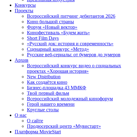
Конкурсы
Проекты
Всероссийский питчинг дебютантов 2026
Кино большой страны
Форум «Новый вектор»
Кинофестиваль «Будем жить»
Short Film Days
«Русский док: история и современность»
Сценарный конкурс «Метод»
Русские веб-сериалы: от бумеров до зумеров
Архив
Всероссийский конкурс видео о социальных
проектах «Хорошая история»
New Distribution
Как создаётся кино
Бизнес-площадка 43 ММКФ
Твой первый фильм
Всероссийский молодежный кинофорум
Герой нашего времени
Круглые столы
О нас
О сайте
Продюсерский центр «Мувистарт»
Платформа MovieStart