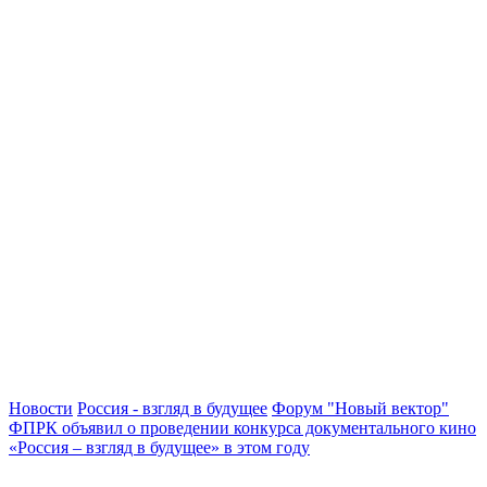
Новости
Россия - взгляд в будущее
Форум "Новый вектор"
ФПРК объявил о проведении конкурса документального кино
«Россия – взгляд в будущее» в этом году