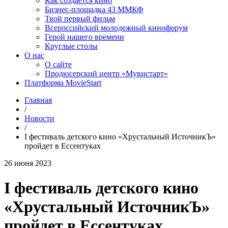
Как создаётся кино
Бизнес-площадка 43 ММКФ
Твой первый фильм
Всероссийский молодежный кинофорум
Герой нашего времени
Круглые столы
О нас
О сайте
Продюсерский центр «Мувистарт»
Платформа MovieStart
Главная
/
Новости
/
I фестиваль детского кино «Хрустальный ИсточникЪ»
пройдет в Ессентуках
26 июня 2023
I фестиваль детского кино
«Хрустальный ИсточникЪ»
пройдет в Ессентуках