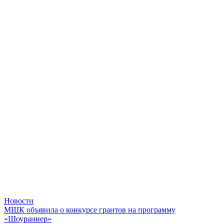
Новости
МШК объявила о конкурсе грантов на программу
«Шоураннер»