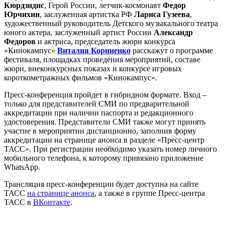
Кюрдзидис
, Герой России, летчик-космонавт
Федор
Юрчихин
, заслуженная артистка РФ
Лариса Гузеева
,
художественный руководитель Детского музыкального театра
юного актера, заслуженный артист России
Александр
Федоров
и актриса, председатель жюри конкурса
«Кинокампус»
Виталия Корниенко
расскажут о программе
фестиваля, площадках проведения мероприятий, составе
жюри, внеконкурсных показах и конкурсе игровых
короткометражных фильмов «Кинокампус».
Пресс-конференция пройдет в гибридном формате. Вход –
только для представителей СМИ по предварительной
аккредитации при наличии паспорта и редакционного
удостоверения. Представители СМИ также могут принять
участие в мероприятии дистанционно, заполнив форму
аккредитации на странице анонса в разделе «Пресс-центр
ТАСС». При регистрации необходимо указать номер личного
мобильного телефона, к которому привязано приложение
WhatsApp.
Трансляция пресс-конференции будет доступна на сайте
ТАСС
на странице анонса
, а также в группе Пресс-центра
ТАСС в
ВКонтакте
.