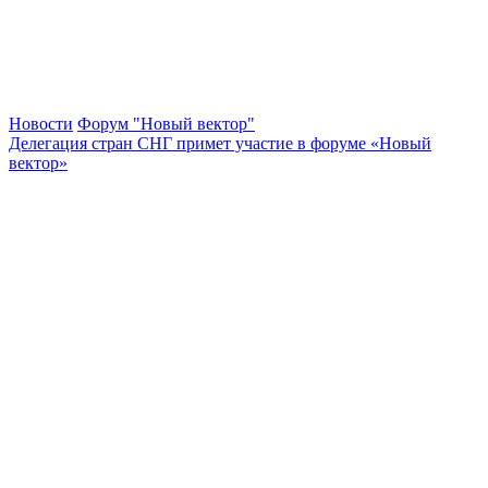
Новости
Форум "Новый вектор"
Делегация стран СНГ примет участие в форуме «Новый
вектор»