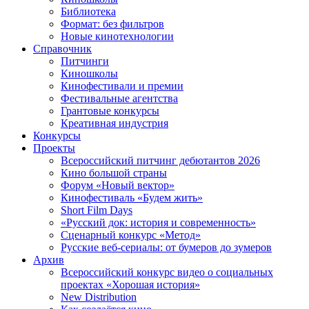
Библиотека
Формат: без фильтров
Новые кинотехнологии
Справочник
Питчинги
Киношколы
Кинофестивали и премии
Фестивальные агентства
Грантовые конкурсы
Креативная индустрия
Конкурсы
Проекты
Всероссийский питчинг дебютантов 2026
Кино большой страны
Форум «Новый вектор»
Кинофестиваль «Будем жить»
Short Film Days
«Русский док: история и современность»
Сценарный конкурс «Метод»
Русские веб-сериалы: от бумеров до зумеров
Архив
Всероссийский конкурс видео о социальных
проектах «Хорошая история»
New Distribution