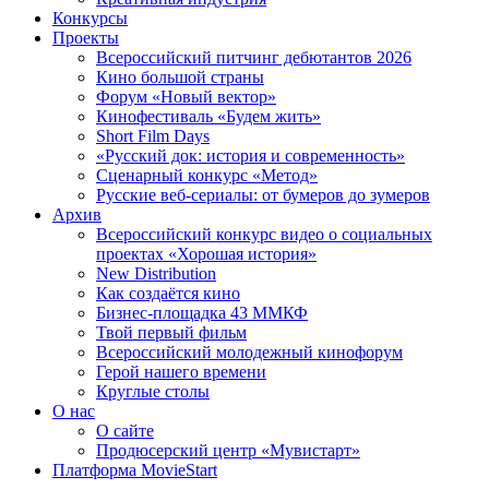
Конкурсы
Проекты
Всероссийский питчинг дебютантов 2026
Кино большой страны
Форум «Новый вектор»
Кинофестиваль «Будем жить»
Short Film Days
«Русский док: история и современность»
Сценарный конкурс «Метод»
Русские веб-сериалы: от бумеров до зумеров
Архив
Всероссийский конкурс видео о социальных
проектах «Хорошая история»
New Distribution
Как создаётся кино
Бизнес-площадка 43 ММКФ
Твой первый фильм
Всероссийский молодежный кинофорум
Герой нашего времени
Круглые столы
О нас
О сайте
Продюсерский центр «Мувистарт»
Платформа MovieStart