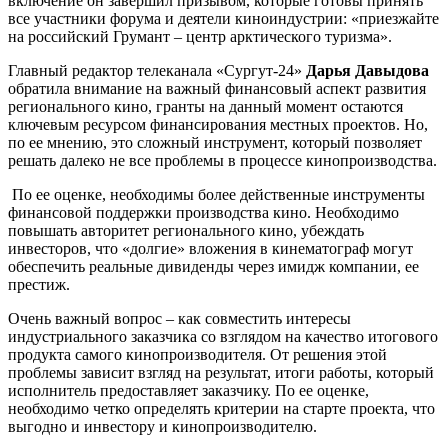
включение он завершил призывом, которые готовы принять
все участники форума и деятели киноиндустрии: «приезжайте
на российский Грумант – центр арктического туризма».
Главный редактор телеканала «Сургут-24»
Дарья Давыдова
обратила внимание на важный финансовый аспект развития
регионального кино, гранты на данный момент остаются
ключевым ресурсом финансирования местных проектов. Но,
по ее мнению, это сложный инструмент, который позволяет
решать далеко не все проблемы в процессе кинопроизводства.
По ее оценке, необходимы более действенные инструменты
финансовой поддержки производства кино. Необходимо
повышать авторитет регионального кино, убеждать
инвесторов, что «долгие» вложения в кинематограф могут
обеспечить реальные дивиденды через имидж компании, ее
престиж.
Очень важный вопрос – как совместить интересы
индустриального заказчика со взглядом на качество итогового
продукта самого кинопроизводителя. От решения этой
проблемы зависит взгляд на результат, итоги работы, который
исполнитель предоставляет заказчику. По ее оценке,
необходимо четко определять критерии на старте проекта, что
выгодно и инвестору и кинопроизводителю.