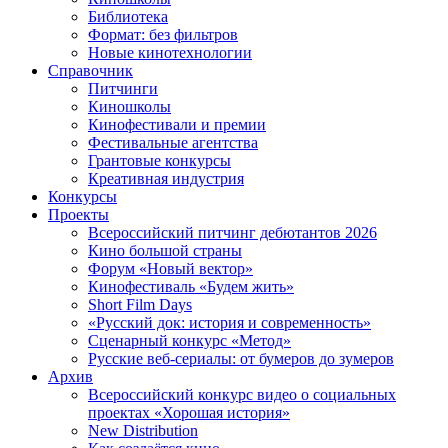
Библиотека
Формат: без фильтров
Новые кинотехнологии
Справочник
Питчинги
Киношколы
Кинофестивали и премии
Фестивальные агентства
Грантовые конкурсы
Креативная индустрия
Конкурсы
Проекты
Всероссийский питчинг дебютантов 2026
Кино большой страны
Форум «Новый вектор»
Кинофестиваль «Будем жить»
Short Film Days
«Русский док: история и современность»
Сценарный конкурс «Метод»
Русские веб-сериалы: от бумеров до зумеров
Архив
Всероссийский конкурс видео о социальных
проектах «Хорошая история»
New Distribution