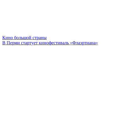
Кино большой страны
В Перми стартует кинофестиваль «Флаэртиана»