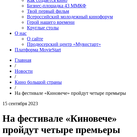
Как создаётся кино
Бизнес-площадка 43 ММКФ
Твой первый фильм
Всероссийский молодежный кинофорум
Герой нашего времени
Круглые столы
О нас
О сайте
Продюсерский центр «Мувистарт»
Платформа MovieStart
Главная
/
Новости
/
Кино большой страны
/
На фестивале «Киновече» пройдут четыре премьеры
15 сентября 2023
На фестивале «Киновече»
пройдут четыре премьеры