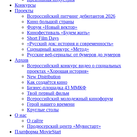
Конкурсы
Проекты
Всероссийский питчинг дебютантов 2026
Кино большой страны
Форум «Новый вектор»
Кинофестиваль «Будем жить»
Short Film Days
«Русский док: история и современность»
Сценарный конкурс «Метод»
Русские веб-сериалы: от бумеров до зумеров
Архив
Всероссийский конкурс видео о социальных
проектах «Хорошая история»
New Distribution
Как создаётся кино
Бизнес-площадка 43 ММКФ
Твой первый фильм
Всероссийский молодежный кинофорум
Герой нашего времени
Круглые столы
О нас
О сайте
Продюсерский центр «Мувистарт»
Платформа MovieStart