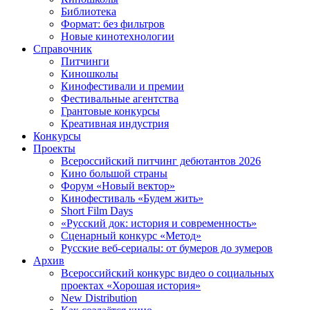
Библиотека
Формат: без фильтров
Новые кинотехнологии
Справочник
Питчинги
Киношколы
Кинофестивали и премии
Фестивальные агентства
Грантовые конкурсы
Креативная индустрия
Конкурсы
Проекты
Всероссийский питчинг дебютантов 2026
Кино большой страны
Форум «Новый вектор»
Кинофестиваль «Будем жить»
Short Film Days
«Русский док: история и современность»
Сценарный конкурс «Метод»
Русские веб-сериалы: от бумеров до зумеров
Архив
Всероссийский конкурс видео о социальных
проектах «Хорошая история»
New Distribution