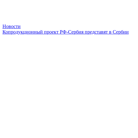
Новости
Копродукционный проект РФ-Сербия представят в Сербии