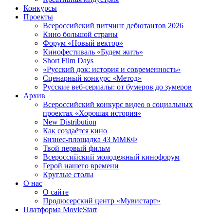
Конкурсы
Проекты
Всероссийский питчинг дебютантов 2026
Кино большой страны
Форум «Новый вектор»
Кинофестиваль «Будем жить»
Short Film Days
«Русский док: история и современность»
Сценарный конкурс «Метод»
Русские веб-сериалы: от бумеров до зумеров
Архив
Всероссийский конкурс видео о социальных
проектах «Хорошая история»
New Distribution
Как создаётся кино
Бизнес-площадка 43 ММКФ
Твой первый фильм
Всероссийский молодежный кинофорум
Герой нашего времени
Круглые столы
О нас
О сайте
Продюсерский центр «Мувистарт»
Платформа MovieStart