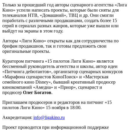
Только за прошедший год авторы сценарного агентства «Лига
Кино» успели написать проекты, которые были сняты для
телеканалов НТВ, «Домашний», ТВЦ и др. Они смогли
поработать с различными продакшнами, создать более 15
серий в сериалах разных жанров, которые уже вышли или
выйдут на экраны в этом году.
Авторы «Лиги Кино» открыты как для сотрудничества по
брифам продакшнов, так и готовы предложить свои
оригинальные проекты.
Куратором питчинга «15 пилотов Лиги Кино» является
бессменный руководитель агентства и школы, автор идеи
«Питчинга дебютантов», организатор сценарных конкурсов
«Марафона сценаристов КиноПоиск» и «Мастерская
семейного кино Disney», бывший креативный продюсер
кинокомпаний «Амедиа» и «Приор», сценарист и
продюсер
Олег Богатов
.
Приглашаем продюсеров и редакторов на питчинг «15
пилотов Лиги Кино» 15 ноября в 18:00.
Аккредитация:
info@ligakino.ru
Проект проводится при информационной поддержке