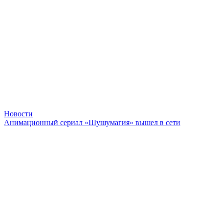
Новости
Анимационный сериал «Шушумагия» вышел в сети