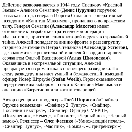
Действие разворачивается в 1944 году. Спецкору «Красной
Звезды» Алексею Семагину (
Денис Нурулин
) поручено
разыскать отца, генерала Георгия Семагина – оперативный
псевдоним «Капитан Максимов», пропавшего во вражеском
тылу. Генерал Семагин (
Александр Макогон
) имеет
отношение к разработке стратегической операции
«Багратион», приготовления к которой ведутся в строжайшей
тайне. Алексей попадает за линию фронта в разведгруппу
старшего лейтенанта Петра Степанова (
Александр Устюгов
),
где знакомится с решительной и волевой гвардии старшим
сержантом Ольгой Васнецовой (
Аглая Шиловская
).
Оказавшись в экстремальной ситуации, Алексей
превращается из романтика в настоящего разведчика. По
следу разведгруппы идет умный и безжалостный немецкий
офицер Йозеф Штраубе (
Stefan Woelk
). Герои оказываются
перед нелегким выбором – спасать Капитана Максимова и
операцию «Багратион» или жизни товарищей.
Автор сценария и продюсер –
Глеб Шпригов
(«Снайпер.
Оружие возмездия», «Снайпер 2. Тунгус», «Снайпер.
Последний выстрел», «Снайпер. Офицер СМЕРШ»,
«Покушение», «Немец», «Танкист», «Черный пес», «Черный
замок»). Режиссер –
Олег Фесенко
(«Умножающий печаль»,
«Снайпер. Тунгус», «Час пик», «Бомба», «Стритрейсеры»).