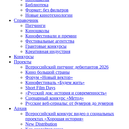
Библиотека
Формат: без фильтров
Новые кинотехнологии
Справочник
Питчинги
Киношколы
Кинофестивали и премии
Фестивальные агентства
Грантовые конкурсы
Креативная индустрия
Конкурсы
Проекты
Всероссийский питчинг дебютантов 2026
Кино большой страны
Форум «Новый вектор»
Кинофестиваль «Будем жить»
Short Film Days
«Русский док: история и современность»
Сценарный конкурс «Метод»
Русские веб-сериалы: от бумеров до зумеров
Архив
Всероссийский конкурс видео о социальных
проектах «Хорошая история»
New Distribution