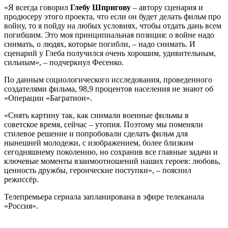
«Я всегда говорил
Глебу Шпригову
– автору сценария и
продюсеру этого проекта, что если он будет делать фильм про
войну, то я пойду на любых условиях, чтобы отдать дань всем
погибшим. Это моя принципиальная позиция: о войне надо
снимать, о людях, которые погибли, – надо снимать. И
сценарий у Глеба получился очень хорошим, удивительным,
сильным», – подчеркнул Фесенко.
По данным социологического исследования, проведенного
создателями фильма, 98,9 процентов населения не знают об
«Операции «Багратион».
«Снять картину так, как снимали военные фильмы в
советское время, сейчас – утопия. Поэтому мы поменяли
стилевое решение и попробовали сделать фильм для
нынешней молодежи, с изображением, более близким
сегодняшнему поколению, но сохранив все главные задачи и
ключевые моменты взаимоотношений наших героев: любовь,
ценность дружбы, героические поступки», – пояснил
режиссёр.
Телепремьера сериала запланирована в эфире телеканала
«Россия».