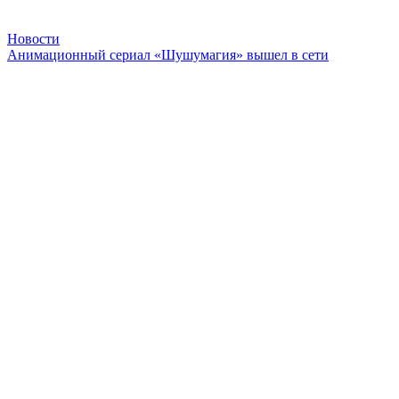
Новости
Анимационный сериал «Шушумагия» вышел в сети