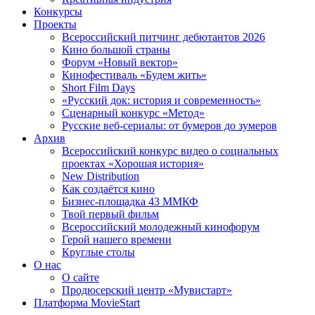
Конкурсы
Проекты
Всероссийский питчинг дебютантов 2026
Кино большой страны
Форум «Новый вектор»
Кинофестиваль «Будем жить»
Short Film Days
«Русский док: история и современность»
Сценарный конкурс «Метод»
Русские веб-сериалы: от бумеров до зумеров
Архив
Всероссийский конкурс видео о социальных
проектах «Хорошая история»
New Distribution
Как создаётся кино
Бизнес-площадка 43 ММКФ
Твой первый фильм
Всероссийский молодежный кинофорум
Герой нашего времени
Круглые столы
О нас
О сайте
Продюсерский центр «Мувистарт»
Платформа MovieStart