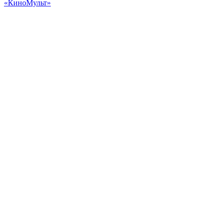
«КиноМульт»