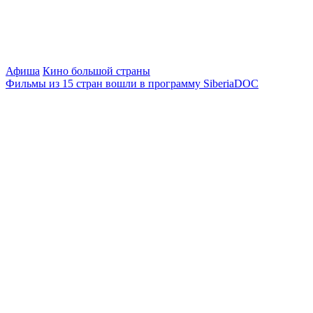
Афиша
Кино большой страны
Фильмы из 15 стран вошли в программу SiberiaDOC