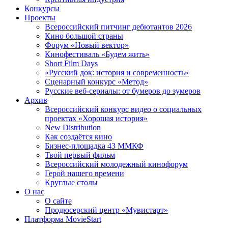
Конкурсы
Проекты
Всероссийский питчинг дебютантов 2026
Кино большой страны
Форум «Новый вектор»
Кинофестиваль «Будем жить»
Short Film Days
«Русский док: история и современность»
Сценарный конкурс «Метод»
Русские веб-сериалы: от бумеров до зумеров
Архив
Всероссийский конкурс видео о социальных
проектах «Хорошая история»
New Distribution
Как создаётся кино
Бизнес-площадка 43 ММКФ
Твой первый фильм
Всероссийский молодежный кинофорум
Герой нашего времени
Круглые столы
О нас
О сайте
Продюсерский центр «Мувистарт»
Платформа MovieStart