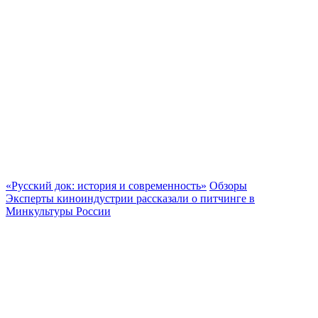
«Русский док: история и современность»
Обзоры
Эксперты киноиндустрии рассказали о питчинге в
Минкультуры России