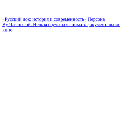
«Русский док: история и современность»
Персона
Ву Чжэньсюй: Нельзя научиться снимать документальное
кино