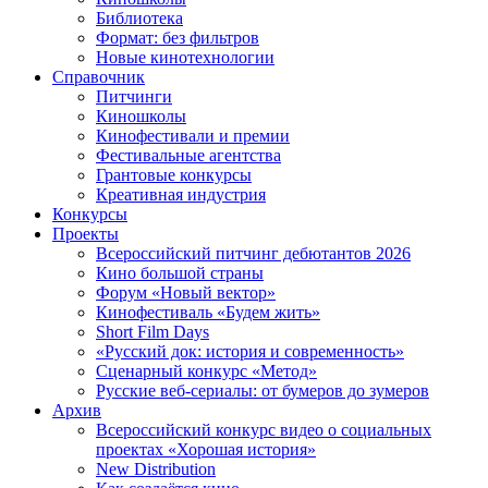
Библиотека
Формат: без фильтров
Новые кинотехнологии
Справочник
Питчинги
Киношколы
Кинофестивали и премии
Фестивальные агентства
Грантовые конкурсы
Креативная индустрия
Конкурсы
Проекты
Всероссийский питчинг дебютантов 2026
Кино большой страны
Форум «Новый вектор»
Кинофестиваль «Будем жить»
Short Film Days
«Русский док: история и современность»
Сценарный конкурс «Метод»
Русские веб-сериалы: от бумеров до зумеров
Архив
Всероссийский конкурс видео о социальных
проектах «Хорошая история»
New Distribution