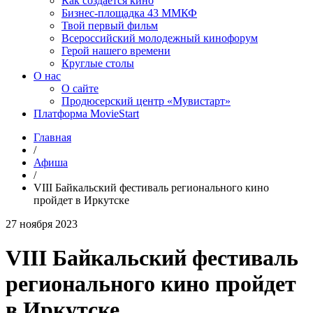
Как создаётся кино
Бизнес-площадка 43 ММКФ
Твой первый фильм
Всероссийский молодежный кинофорум
Герой нашего времени
Круглые столы
О нас
О сайте
Продюсерский центр «Мувистарт»
Платформа MovieStart
Главная
/
Афиша
/
VIII Байкальский фестиваль регионального кино
пройдет в Иркутске
27 ноября 2023
VIII Байкальский фестиваль
регионального кино пройдет
в Иркутске