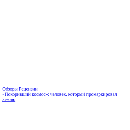
Обзоры
Рецензии
«Покоривший космос»: человек, который промаркировал
Землю