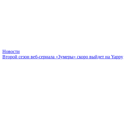
Новости
Второй сезон веб-сериала «Зумеры» скоро выйдет на Yappy