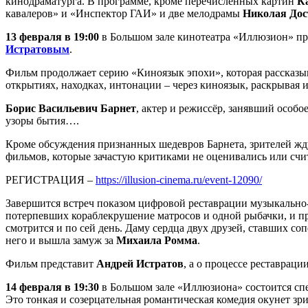
кинодраматурга. В программе, кроме перечисленных картин
К
кавалеров» и «Инспектор ГАИ» и две мелодрамы
Николая Дос
13 февраля в 19:00
в Большом зале кинотеатра «Иллюзион» пр
Истратовым
.
Фильм продолжает серию «Киноязык эпохи», которая рассказыв
открытиях, находках, интонации – через киноязык, раскрывая и
Борис Васильевич Барнет
, актер и режиссёр, занявший особо
узоры бытия….
Кроме обсуждения признанных шедевров Барнета, зрителей жд
фильмов, которые зачастую критиками не оценивались или сч
РЕГИСТРАЦИЯ –
https://illusion-cinema.ru/event-12090/
Завершится встреч показом цифровой реставрации музыкальн
потерпевших кораблекрушение матросов и одной рыбачки, и 
смотрится и по сей день. Даму сердца двух друзей, ставших со
него и вышла замуж за
Михаила Ромма
.
Фильм представит
Андрей Истратов
, а о процессе реставрац
14 февраля в 19:30
в Большом зале «Иллюзиона» состоится с
Это тонкая и созерцательная романтическая комедия окунет зр