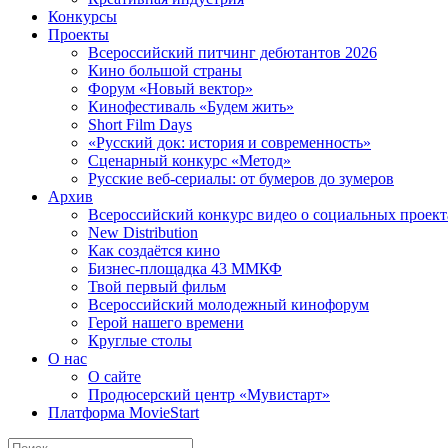
Конкурсы
Проекты
Всероссийский питчинг дебютантов 2026
Кино большой страны
Форум «Новый вектор»
Кинофестиваль «Будем жить»
Short Film Days
«Русский док: история и современность»
Сценарный конкурс «Метод»
Русские веб-сериалы: от бумеров до зумеров
Архив
Всероссийский конкурс видео о социальных проек
New Distribution
Как создаётся кино
Бизнес-площадка 43 ММКФ
Твой первый фильм
Всероссийский молодежный кинофорум
Герой нашего времени
Круглые столы
О нас
О сайте
Продюсерский центр «Мувистарт»
Платформа MovieStart