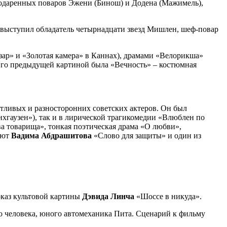
х одаренных поваров Эжени (Бинош) и Додена (Мажимель),
 выступил обладатель четырнадцати звезд Мишлен, шеф-повар
зар» и «Золотая камера» в Каннах), драмами «Велорикша»
Его предыдущей картиной была «Вечность» – костюмная
нтливых и разносторонних советских актеров. Он был
гаузен»), так и в лирической трагикомедии «Влюблен по
а товарища», тонкая поэтическая драма «О любви»,
бют
Вадима Абдрашитова
«Слово для защиты» и один из
каз культовой картины
Дэвида Линча
«Шоссе в никуда».
о человека, юного автомеханика Пита. Сценарий к фильму