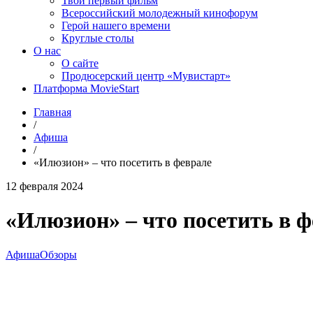
Твой первый фильм
Всероссийский молодежный кинофорум
Герой нашего времени
Круглые столы
О нас
О сайте
Продюсерский центр «Мувистарт»
Платформа MovieStart
Главная
/
Афиша
/
«Илюзион» – что посетить в феврале
12 февраля 2024
«Илюзион» – что посетить в 
Афиша
Обзоры