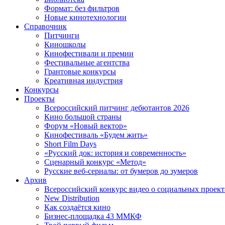
Формат: без фильтров
Новые кинотехнологии
Справочник
Питчинги
Киношколы
Кинофестивали и премии
Фестивальные агентства
Грантовые конкурсы
Креативная индустрия
Конкурсы
Проекты
Всероссийский питчинг дебютантов 2026
Кино большой страны
Форум «Новый вектор»
Кинофестиваль «Будем жить»
Short Film Days
«Русский док: история и современность»
Сценарный конкурс «Метод»
Русские веб-сериалы: от бумеров до зумеров
Архив
Всероссийский конкурс видео о социальных проек
New Distribution
Как создаётся кино
Бизнес-площадка 43 ММКФ