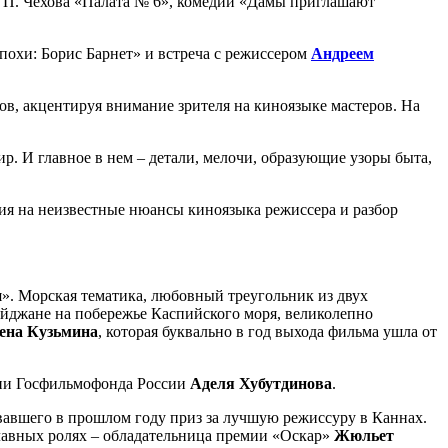
А. П. Чехова «Палата № 6», комедии «Дамы приглашают
охи: Борис Барнет» и встреча с режиссером
Андреем
в, акцентируя внимание зрителя на киноязыке мастеров. На
р. И главное в нем – детали, мелочи, образующие узоры быта,
ия на неизвестные нюансы киноязыка режиссера и разбор
». Морская тематика, любовный треугольник из двух
айджане на побережье Каспийского моря, великолепно
ена Кузьмина
, которая буквально в год выхода фильма ушла от
кции Госфильмофонда России
Аделя Хубутдинова
.
вавшего в прошлом году приз за лучшую режиссуру в Каннах.
главных ролях – обладательница премии «Оскар»
Жюльет