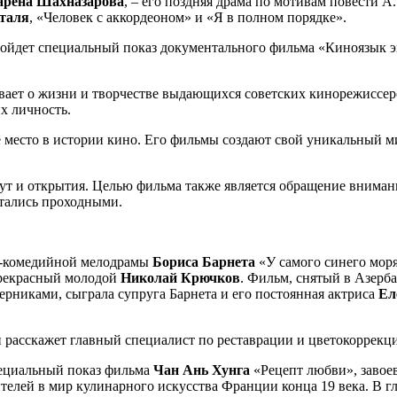
арена Шахназарова
, – его поздняя драма по мотивам повести 
таля
, «Человек с аккордеоном» и «Я в полном порядке».
ойдет специальный показ документального фильма «Киноязык эп
ает о жизни и творчестве выдающихся советских кинорежиссеро
х личность.
е место в истории кино. Его фильмы создают свой уникальный ми
ут и открытия. Целью фильма также является обращение вниман
итались проходными.
о-комедийной мелодрамы
Бориса Барнета
«У самого синего моря
прекрасный молодой
Николай Крючков
. Фильм, снятый в Азерб
перниками, сыграла супруга Барнета и его постоянная актриса
Ел
ии расскажет главный специалист по реставрации и цветокорре
пециальный показ фильма
Чан Ань Хунга
«Рецепт любви», завое
ителей в мир кулинарного искусства Франции конца 19 века. В 