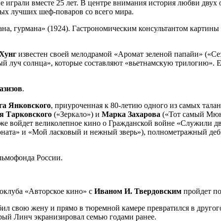
не играли вместе 25 лет. В центре внимания история любви дву
ых лучших шеф-поваров со всего мира.
на, гурмана» (1924). Гастрономическим консультантом картины
Хунг
известен своей мелодрамой «Аромат зеленой папайи» («Се
й луч солнца», которые составляют «вьетнамскую трилогию». 
азизов
.
га Янковского
, приуроченная к 80-летию одного из самых тала
я Тарковского
(«Зеркало») и
Марка Захарова
(«Тот самый Мюнх
же войдет великолепное кино о Гражданской войне «Служили дв
оната» и «Мой ласковый и нежный зверь»), полнометражный де
льмофонда России.
оклуба «Авторское кино» с
Иваном И. Твердовским
пройдет по
бил свою жену и прямо в тюремной камере превратился в другог
орый Линч экранизировал семью годами ранее.