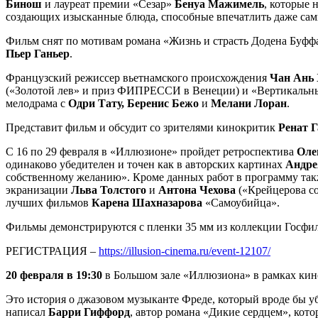
Бинош
и лауреат премии «Сезар»
Бенуа Мажимель
, которые 
создающих изысканные блюда, способные впечатлить даже сам
Фильм снят по мотивам романа «Жизнь и страсть Додена Буффа
Пьер Ганьер
.
Французский режиссер вьетнамского происхождения
Чан Ань 
(«Золотой лев» и приз ФИПРЕССИ в Венеции) и «Вертикальны
мелодрама с
Одри Тату, Беренис Бежо
и
Мелани Лоран
.
Представит фильм и обсудит со зрителями кинокритик
Ренат Г
С 16 по 29 февраля в «Иллюзионе» пройдет ретроспектива
Оле
одинаково убедителен и точен как в авторских картинах
Андре
собственному желанию». Кроме данных работ в программу так
экранизации
Льва Толстого
и
Антона Чехова
(«Крейцерова с
лучших фильмов
Карена Шахназарова
«Самоубийца».
Фильмы демонстрируются с пленки 35 мм из коллекции Госфи
РЕГИСТРАЦИЯ –
https://illusion-cinema.ru/event-12107/
20 февраля в 19:30
в Большом зале «Иллюзиона» в рамках кин
Это история о джазовом музыканте Фреде, который вроде бы у
написал
Барри Гиффорд
, автор романа «Дикие сердцем», кот