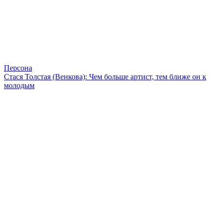
Персона
Стася Толстая (Венкова): Чем больше артист, тем ближе он к
молодым