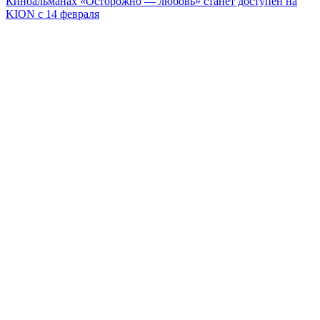
Киноальманах «Осторожно — любовь» станет доступен на
KION с 14 февраля