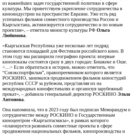
из важнейших задач государственной политики в сфере
культуры. Мы приветствуем укрепление сотрудничества в
киноиндустрии на пространстве Евразии. Уже есть ряд
успешных фильмов совместного производства России и
Кыргызстана, активизируется сотрудничество и по новым
проектам», – отметила министр культуры РФ
Ольга
Любимова
.
«Кыргызская Республика уже несколько лет подряд
становится площадкой для Фестиваля российского кино. В
этом году мы расширили географию проекта: впервые
кинопоказы состоятся cразу в двух городах: Бишкеке и Оше.
<…> Если обратиться к истории, можно отметить, что
“Совэкспортфильм”, правопреемником которого является
РОСКИНО, занимался продвижением фильмов киностудий
республик СССР за рубежом, представляя их на
международных кинофестивалях и организуя зарубежный
прокат», – добавила генеральный директор РОСКИНО
Эльза
Антонова
.
Она напомнила, что в 2023 году был подписан Меморандум о
сотрудничестве между РОСКИНО и Государственным
киноцентром «Кыргызтасмасы», в рамках которого
«планируется развивать совместные проекты в сфере
продвижения национальных фильмов, кинопроизводства и