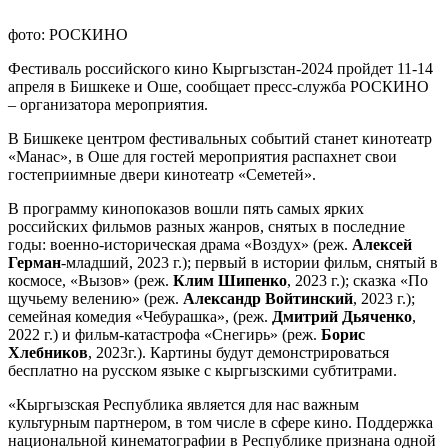
фото: РОСКИНО
Фестиваль российского кино Кыргызстан-2024 пройдет 11-14
апреля в Бишкеке и Оше, сообщает пресс-служба РОСКИНО
– организатора мероприятия.
В Бишкеке центром фестивальных событий станет кинотеатр
«Манас», в Оше для гостей мероприятия распахнет свои
гостеприимные двери кинотеатр «Семетей».
В программу кинопоказов вошли пять самых ярких
российских фильмов разных жанров, снятых в последние
годы: военно-историческая драма «Воздух» (реж.
Алексей
Герман
-младший, 2023 г.); первый в истории фильм, снятый в
космосе, «Вызов» (реж.
Клим Шипенко
, 2023 г.); сказка «По
щучьему велению» (реж.
Александр Войтинский
, 2023 г.);
семейная комедия «Чебурашка», (реж.
Дмитрий Дьяченко
,
2022 г.) и фильм-катастрофа «Снегирь» (реж.
Борис
Хлебников
, 2023г.). Картины будут демонстрироваться
бесплатно на русском языке с кыргызскими субтитрами.
«Кыргызская Республика является для нас важным
культурным партнером, в том числе в сфере кино. Поддержка
национальной кинематографии в Республике признана одной