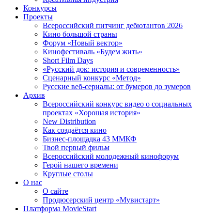
Конкурсы
Проекты
Всероссийский питчинг дебютантов 2026
Кино большой страны
Форум «Новый вектор»
Кинофестиваль «Будем жить»
Short Film Days
«Русский док: история и современность»
Сценарный конкурс «Метод»
Русские веб-сериалы: от бумеров до зумеров
Архив
Всероссийский конкурс видео о социальных
проектах «Хорошая история»
New Distribution
Как создаётся кино
Бизнес-площадка 43 ММКФ
Твой первый фильм
Всероссийский молодежный кинофорум
Герой нашего времени
Круглые столы
О нас
О сайте
Продюсерский центр «Мувистарт»
Платформа MovieStart