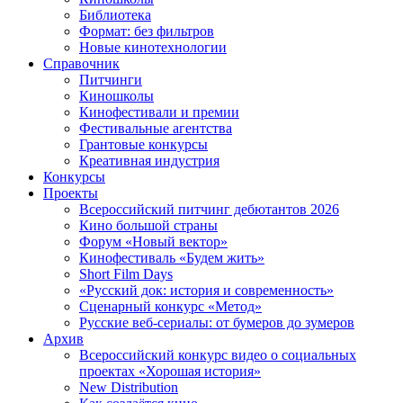
Библиотека
Формат: без фильтров
Новые кинотехнологии
Справочник
Питчинги
Киношколы
Кинофестивали и премии
Фестивальные агентства
Грантовые конкурсы
Креативная индустрия
Конкурсы
Проекты
Всероссийский питчинг дебютантов 2026
Кино большой страны
Форум «Новый вектор»
Кинофестиваль «Будем жить»
Short Film Days
«Русский док: история и современность»
Сценарный конкурс «Метод»
Русские веб-сериалы: от бумеров до зумеров
Архив
Всероссийский конкурс видео о социальных
проектах «Хорошая история»
New Distribution