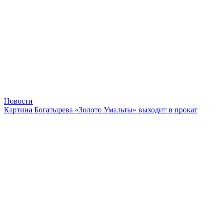
Новости
Картина Богатырева «Золото Умальты» выходит в прокат