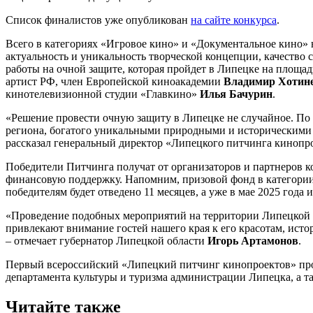
Список финалистов уже опубликован
на сайте конкурса
.
Всего в категориях «Игровое кино» и «Документальное кино» н
актуальность и уникальность творческой концепции, качество 
работы на очной защите, которая пройдет в Липецке на площ
артист РФ, член Европейской киноакадемии
Владимир Хотин
кинотелевизионной студии «Главкино»
Илья Бачурин
.
«Решение провести очную защиту в Липецке не случайное. По
региона, богатого уникальными природными и историческими о
рассказал генеральный директор «Липецкого питчинга кинопр
Победители Питчинга получат от организаторов и партнеров 
финансовую поддержку. Напомним, призовой фонд в категории 
победителям будет отведено 11 месяцев, а уже в мае 2025 года
«Проведение подобных мероприятий на территории Липецкой о
привлекают внимание гостей нашего края к его красотам, исто
– отмечает губернатор Липецкой области
Игорь Артамонов
.
Первый всероссийский «Липецкий питчинг кинопроектов» пров
департамента культуры и туризма администрации Липецка, а т
Читайте также