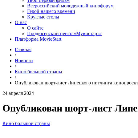
Твой первый фильм
Всероссийский молодежный кинофорум
Герой нашего времени
Круглые столы
О нас
О сайте
Продюсерский центр «Мувистарт»
Платформа MovieStart
Главная
/
Новости
/
Кино большой страны
/
Опубликован шорт-лист Липецкого питчинга кинопроек
24 апреля 2024
Опубликован шорт-лист Липе
Кино большой страны