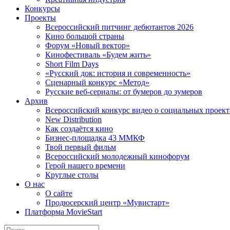
Конкурсы
Проекты
Всероссийский питчинг дебютантов 2026
Кино большой страны
Форум «Новый вектор»
Кинофестиваль «Будем жить»
Short Film Days
«Русский док: история и современность»
Сценарный конкурс «Метод»
Русские веб-сериалы: от бумеров до зумеров
Архив
Всероссийский конкурс видео о социальных проек
New Distribution
Как создаётся кино
Бизнес-площадка 43 ММКФ
Твой первый фильм
Всероссийский молодежный кинофорум
Герой нашего времени
Круглые столы
О нас
О сайте
Продюсерский центр «Мувистарт»
Платформа MovieStart