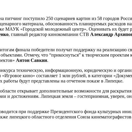
а питчинг поступило 250 сценариев картин из 58 городов Росси
сценарного материала, обоснованность планируемых расходов на
адке МАУК «Городской молодежный центр». Оценивать их будет 
енко
, главный редактор кинокомпании СТВ
Александр Архипо
 итогам финала победители получат поддержку на реализацию с
бъектами. Отмечу, что “прикоснуться” к творческим проектам 
оектов»
Антон Савкин
.
конкурса техническую, информационную, юридическую и органи
«Игровое кино» составляет 1 млн рублей, в категории «Докумен
 их работы будут представлены на отчетном показе в Липецке.
бласти открывает дополнительные возможности для раскрытия 
рии и достижениям. Липецкая земля – гостеприимная, уверен, о
одится при поддержке Президентского фонда культурных иници
акже липецкого областного отделения Союза кинематографистов