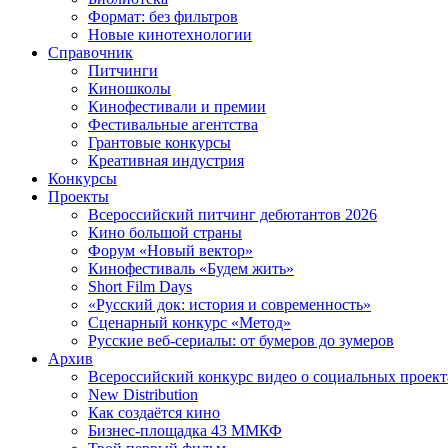
Формат: без фильтров
Новые кинотехнологии
Справочник
Питчинги
Киношколы
Кинофестивали и премии
Фестивальные агентства
Грантовые конкурсы
Креативная индустрия
Конкурсы
Проекты
Всероссийский питчинг дебютантов 2026
Кино большой страны
Форум «Новый вектор»
Кинофестиваль «Будем жить»
Short Film Days
«Русский док: история и современность»
Сценарный конкурс «Метод»
Русские веб-сериалы: от бумеров до зумеров
Архив
Всероссийский конкурс видео о социальных проек
New Distribution
Как создаётся кино
Бизнес-площадка 43 ММКФ