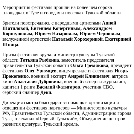
Мероприятия фестиваля прошли на более чем сорока
площадках в Туле и городах и поселках Тульской области.
Зрители повстречались с народными артистами
Анной
Шатиловой, Евгением Кочергиным, Александром
Коршуновым, Юрием Назаровым, Юрием Черновым
,
заслуженной артисткой
Натальей Хорохориной, Екатериной
Шпица
.
Призы фестиваля вручали министр культуры Тульской
области
Татьяна Рыбкина
, заместитель председателя
правительства Тульской области
Ольга Гремякова
, президент
фестиваля
Олег Урюмцев
, вице-президент фестиваля
Игорь
Прокопенко
, военный эксперт
Андрей Клинцевич
, актриса
кино
Анастасия Дубровина
, военныйэксперт и журналист,
капитан 1 ранга
Василий Фатигаров
, участник СВО,
сербский снайпер
Деки
.
Дирекция смотра благодарят за помощь в организации и
освещении фестиваля партнеров — Министерство культуры
РФ, Правительство Тульской области, Администрацию города
Тула, телеканал «Первый Тульский», Объединение центров
развития культуры, Тульский кремль.