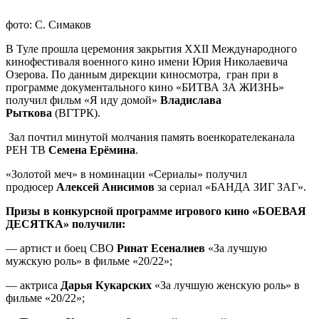
фото: С. Симаков
В Туле прошла церемония закрытия XXII Международного
кинофестиваля военного кино имени Юрия Николаевича
Озерова. По данным дирекции киносмотра, гран при в
программе документального кино «БИТВА ЗА ЖИЗНЬ»
получил фильм «Я иду домой»
Владислава
Рыткова
(ВГТРК).
Зал почтил минутой молчания память военкорателеканала
РЕН ТВ
Семена Ерёмина
.
«Золотой меч» в номинации «Сериалы» получил
продюсер
Алексей Анисимов
за сериал «БАНДА ЗИГ ЗАГ».
Призы в конкурсной программе игрового кино «БОЕВАЯ
ДЕСЯТКА» получили:
— артист и боец СВО
Ринат Есеналиев
«За лучшую
мужскую роль» в фильме «20/22»;
— актриса
Дарья Кукарских
«За лучшую женскую роль» в
фильме «20/22»;