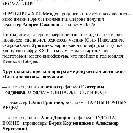
«КОМАНДИР».
«ГРАН-ПРИ» XXII Международного кинофестиваля военного
кино имени Юрия Николаевича Озерова получил
режиссер
Андрей Симонов
за фильм «20/22».
По традиции, завершил мероприятие президент фестиваля,
продюсер, сценарист, режиссер, ученик Юрия Николаевича
Озерова
Олег Урюмцев
, нарисовав на бутафорской пушке-
хлопушке цифру XXIII, тем самым дав старт началу
подготовки нового кинофорума, что пройдет в год юбилея
Великой Победы.
Хрустальные призы в программе документального кино
«Битва за жизнь» получили:
— автор сценария и режиссер фильма
Екатерина
Толдонова,
за фильм «ВОЙНА. ЖЕНСКИЙ РОД»
;
— режиссер
Юлия Гришина
, за фильм «ТАЙНЫ НОЧНЫХ
ВЕДЬМ;
— автор сценария
Анна Дюндик
, за фильм «ЧУДО НА
ВОЙНЕ»
(
продюсеры
Борис Корчевников
и
Александр
Черепенин
)