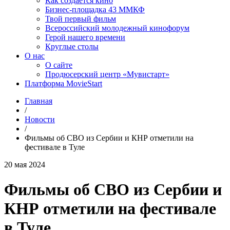
Как создаётся кино
Бизнес-площадка 43 ММКФ
Твой первый фильм
Всероссийский молодежный кинофорум
Герой нашего времени
Круглые столы
О нас
О сайте
Продюсерский центр «Мувистарт»
Платформа MovieStart
Главная
/
Новости
/
Фильмы об СВО из Сербии и КНР отметили на
фестивале в Туле
20 мая 2024
Фильмы об СВО из Сербии и
КНР отметили на фестивале
в Туле