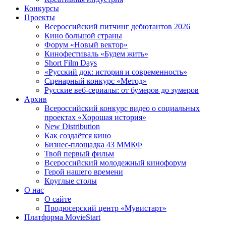
Конкурсы
Проекты
Всероссийский питчинг дебютантов 2026
Кино большой страны
Форум «Новый вектор»
Кинофестиваль «Будем жить»
Short Film Days
«Русский док: история и современность»
Сценарный конкурс «Метод»
Русские веб-сериалы: от бумеров до зумеров
Архив
Всероссийский конкурс видео о социальных
проектах «Хорошая история»
New Distribution
Как создаётся кино
Бизнес-площадка 43 ММКФ
Твой первый фильм
Всероссийский молодежный кинофорум
Герой нашего времени
Круглые столы
О нас
О сайте
Продюсерский центр «Мувистарт»
Платформа MovieStart