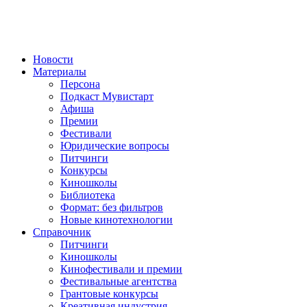
Новости
Материалы
Персона
Подкаст Мувистарт
Афиша
Премии
Фестивали
Юридические вопросы
Питчинги
Конкурсы
Киношколы
Библиотека
Формат: без фильтров
Новые кинотехнологии
Справочник
Питчинги
Киношколы
Кинофестивали и премии
Фестивальные агентства
Грантовые конкурсы
Креативная индустрия