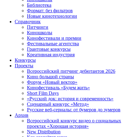
Библиотека
Формат: без фильтров
Новые кинотехнологии
Справочник
Питчинги
Киношколы
Кинофестивали и премии
Фестивальные агентства
Грантовые конкурсы
Креативная индустрия
Конкурсы
Проекты
Всероссийский питчинг дебютантов 2026
Кино большой страны
Форум «Новый вектор»
Кинофестиваль «Будем жить»
Short Film Days
«Русский док: история и современность»
Сценарный конкурс «Метод»
Русские веб-сериалы: от бумеров до зумеров
Архив
Всероссийский конкурс видео о социальных
проектах «Хорошая история»
New Distribution