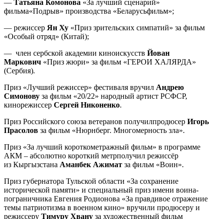
—
Татьяна Комонова
«За лучший сценарий»
фильма«Подрыв» производства «Беларусьфильм»;
— режиссер
Ян Ху
«Приз зрительских симпатий» за фильм
«Особый отряд» (Китай);
— член сербской академии киноискусств
Йован
Маркович
«Приз жюри» за фильм «ГЕРОИ ХАЛЯРДА»
(Сербия)
.
Приз «Лучший режиссер» фестиваля вручил
Андрею
Симонову
за фильм «20/22» народный артист РСФСР,
кинорежиссер
Сергей Никоненко
.
Приз Российского союза ветеранов получилпродюсер
Игорь
Прасолов
за фильм «Нюрнберг. Многомерность зла».
Приз «За лучший короткометражный фильм» в программе
АКМ – абсолютно короткий метрполучил режиссёр
из
Кыргызстана
Аманбек Ажимат
за фильм «Воин».
Приз губернатора Тульской области «За сохранение
исторической памяти» и специальный приз имени воина-
пограничника Евгения Родионова «За правдивое отражение
темы патриотизма в военном кино» вручили продюсеру и
режиссеру
Тимуру Хвану
за художественный фильм