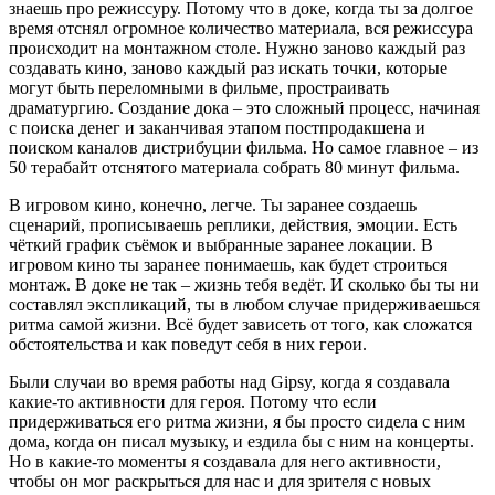
знаешь про режиссуру. Потому что в доке, когда ты за долгое
время отснял огромное количество материала, вся режиссура
происходит на монтажном столе. Нужно заново каждый раз
создавать кино, заново каждый раз искать точки, которые
могут быть переломными в фильме, простраивать
драматургию. Создание дока – это сложный процесс, начиная
с поиска денег и заканчивая этапом постпродакшена и
поиском каналов дистрибуции фильма. Но самое главное – из
50 терабайт отснятого материала собрать 80 минут фильма.
В игровом кино, конечно, легче. Ты заранее создаешь
сценарий, прописываешь реплики, действия, эмоции. Есть
чёткий график съёмок и выбранные заранее локации. В
игровом кино ты заранее понимаешь, как будет строиться
монтаж. В доке не так – жизнь тебя ведёт. И сколько бы ты ни
составлял экспликаций, ты в любом случае придерживаешься
ритма самой жизни. Всё будет зависеть от того, как сложатся
обстоятельства и как поведут себя в них герои.
Были случаи во время работы над Gipsy, когда я создавала
какие-то активности для героя. Потому что если
придерживаться его ритма жизни, я бы просто сидела с ним
дома, когда он писал музыку, и ездила бы с ним на концерты.
Но в какие-то моменты я создавала для него активности,
чтобы он мог раскрыться для нас и для зрителя с новых