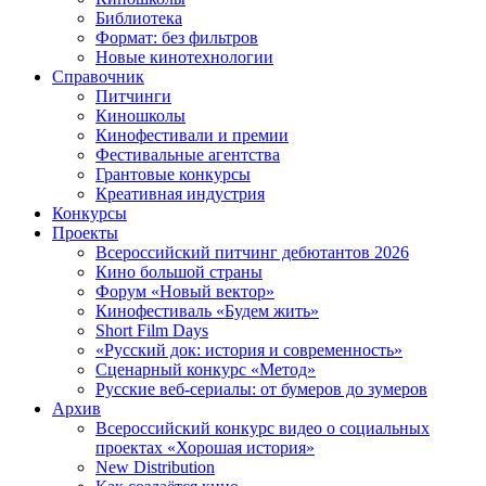
Библиотека
Формат: без фильтров
Новые кинотехнологии
Справочник
Питчинги
Киношколы
Кинофестивали и премии
Фестивальные агентства
Грантовые конкурсы
Креативная индустрия
Конкурсы
Проекты
Всероссийский питчинг дебютантов 2026
Кино большой страны
Форум «Новый вектор»
Кинофестиваль «Будем жить»
Short Film Days
«Русский док: история и современность»
Сценарный конкурс «Метод»
Русские веб-сериалы: от бумеров до зумеров
Архив
Всероссийский конкурс видео о социальных
проектах «Хорошая история»
New Distribution