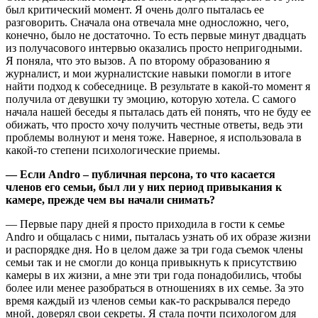
был критический момент. Я очень долго пыталась ее
разговорить. Сначала она отвечала мне односложно, чего,
конечно, было не достаточно. То есть первые минут двадцать
из получасового интервью оказались просто непригодными.
Я поняла, что это вызов. А по второму образованию я
журналист, и мои журналистские навыки помогли в итоге
найти подход к собеседнице. В результате в какой-то момент я
получила от девушки ту эмоцию, которую хотела. С самого
начала нашей беседы я пыталась дать ей понять, что не буду ее
обижать, что просто хочу получить честные ответы, ведь эти
проблемы волнуют и меня тоже. Наверное, я использовала в
какой-то степени психологические приемы.
— Если
Andro
– публичная персона, то что касается
членов его семьи, был ли у них период привыкания к
камере, прежде чем вы начали снимать?
— Первые пару дней я просто приходила в гости к семье
Andro и общалась с ними, пыталась узнать об их образе жизни
и распорядке дня. Но в целом даже за три года съемок члены
семьи так и не смогли до конца привыкнуть к присутствию
камеры в их жизни, а мне эти три года понадобились, чтобы
более или менее разобраться в отношениях в их семье. За это
время каждый из членов семьи как-то раскрывался передо
мной, доверял свои секреты. Я стала почти психологом для