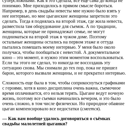
суперсложными. Как я это сделала, все еще сама до конца не
понимаю. Мне приходилось в прямом смысле бороться.
Например, в день свадьбы невесты мне нужно было взять у
нее интервью, но мне цыганские женщины запретили это
сделать. Тогда я поднялась на второй этаж, где жила невеста,
разместила там оборудование для съемок. А по традиции,
женщины, которые не принадлежат семье, не могут
подниматься на второй этаж в чужом доме. Поэтому
остальные женщины остались на первом этаже и оттуда
пытались помешать моему интервью. У меня было около
получаса, чтобы пообщаться с невестой. А документальное
кино – это момент, и нужно этим моментом воспользоваться.
Если ты этого не сделал, то никогда не воссоздашь эту
ситуацию снова. Мы снимали до тех пор, пока не пришел
барон, которого вызвали женщины, и не прекратил интервью.
Сложность еще была в том, чтобы соприкоснуться графиками
с героями, хотя в кино дисциплина очень важна, съемочное
время оплачивается, его нельзя терять. Цыгане ведут ночную
жизнь, поэтому все съемки начинались вечером, и это было
очень сложно, в том числе физически. Но природное обаяние
цыган компенсировало все недостатки (
смеется
).
— Как вам вообще удалось договориться о съёмках
свадьбы малолетней цыганки?