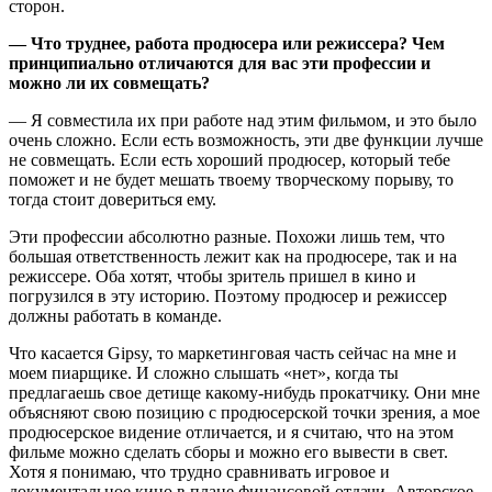
сторон.
— Что труднее, работа продюсера или режиссера? Чем
принципиально отличаются для вас эти профессии и
можно ли их совмещать?
— Я совместила их при работе над этим фильмом, и это было
очень сложно. Если есть возможность, эти две функции лучше
не совмещать. Если есть хороший продюсер, который тебе
поможет и не будет мешать твоему творческому порыву, то
тогда стоит довериться ему.
Эти профессии абсолютно разные. Похожи лишь тем, что
большая ответственность лежит как на продюсере, так и на
режиссере. Оба хотят, чтобы зритель пришел в кино и
погрузился в эту историю. Поэтому продюсер и режиссер
должны работать в команде.
Что касается Gipsy, то маркетинговая часть сейчас на мне и
моем пиарщике. И сложно слышать «нет», когда ты
предлагаешь свое детище какому-нибудь прокатчику. Они мне
объясняют свою позицию с продюсерской точки зрения, а мое
продюсерское видение отличается, и я считаю, что на этом
фильме можно сделать сборы и можно его вывести в свет.
Хотя я понимаю, что трудно сравнивать игровое и
документальное кино в плане финансовой отдачи. Авторское