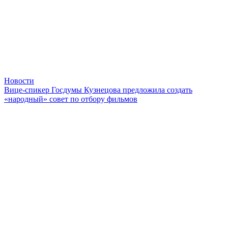
Новости
Вице-спикер Госдумы Кузнецова предложила создать
«народный» совет по отбору фильмов