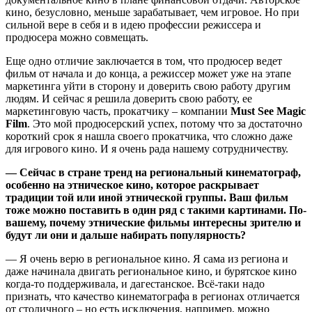
кино, безусловно, меньше зарабатывает, чем игровое. Но при
сильной вере в себя и в идею профессии режиссера и
продюсера можно совмещать.
Еще одно отличие заключается в том, что продюсер ведет
фильм от начала и до конца, а режиссер может уже на этапе
маркетинга уйти в сторону и доверить свою работу другим
людям. И сейчас я решила доверить свою работу, ее
маркетинговую часть, прокатчику – компании
Must See Magic
Film
. Это мой продюсерский успех, потому что за достаточно
короткий срок я нашла своего прокатчика, что сложно даже
для игрового кино. И я очень рада нашему сотрудничеству.
— Сейчас в стране тренд на региональный кинематограф,
особенно на этническое кино, которое раскрывает
традиции той или иной этнической группы. Ваш фильм
тоже можно поставить в один ряд с такими картинами. По-
вашему, почему этнические фильмы интересны зрителю и
будут ли они и дальше набирать популярность?
— Я очень верю в региональное кино. Я сама из региона и
даже начинала двигать региональное кино, и бурятское кино
когда-то поддерживала, и дагестанское. Всё-таки надо
признать, что качество кинематографа в регионах отличается
от столичного – но есть исключения, например, можно