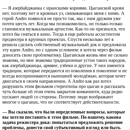
— Я азербайджанка с иранскими корнями. Цыганской крови
нет, поэтому нет и кровных уз, связывающих меня с ними. А
герой Andro появился не просто так, мы с ним дружим уже
почти шесть лет. Когда мы познакомились, он только-только
становился музыкальным артистом. Как-то он признался, что
хотел бы сняться в кино. Тогда я еще работала ассистентом
продюсера в крупных проектах. Спустя несколько лет я
решила сделать собственный музыкальный док и предложила
эту идею Andro, но с одним условием: я хотела через фильм
доносить свою проблематику. Цыганская жизнь мне не сильно
знакома, но мне знакомы традиционные устои таких народов,
как азербайджанцы, армяне, узбеки и другие. У них имеются
традиции, которые передаются из поколения в поколение и не
всегда воспринимаются нынешней молодёжью, которая хочет
двигаться в своем направлении. А Andro как раз хотел
разрушить этим фильмом стереотипы про цыган и рассказать
чуть больше об этом очень закрытом комьюнити, куда редко
пускают людей со стороны. Поэтому люди воображают
многое о цыганах, что не соответствует действительности.
— Вы сказали, что были определенные вопросы, которые
вы хотели поставить в этом фильме. По-вашему, какова
задача режиссера дока: попытаться предложить решение
проблемы, донести свой субъективный взгляд или быть