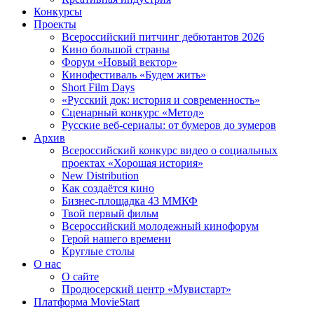
Конкурсы
Проекты
Всероссийский питчинг дебютантов 2026
Кино большой страны
Форум «Новый вектор»
Кинофестиваль «Будем жить»
Short Film Days
«Русский док: история и современность»
Сценарный конкурс «Метод»
Русские веб-сериалы: от бумеров до зумеров
Архив
Всероссийский конкурс видео о социальных
проектах «Хорошая история»
New Distribution
Как создаётся кино
Бизнес-площадка 43 ММКФ
Твой первый фильм
Всероссийский молодежный кинофорум
Герой нашего времени
Круглые столы
О нас
О сайте
Продюсерский центр «Мувистарт»
Платформа MovieStart