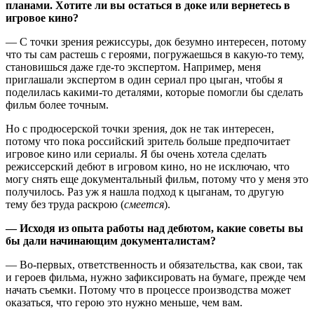
планами. Хотите ли вы остаться в доке или вернетесь в
игровое кино?
— С точки зрения режиссуры, док безумно интересен, потому
что ты сам растешь с героями, погружаешься в какую-то тему,
становишься даже где-то экспертом. Например, меня
приглашали экспертом в один сериал про цыган, чтобы я
поделилась какими-то деталями, которые помогли бы сделать
фильм более точным.
Но с продюсерской точки зрения, док не так интересен,
потому что пока российский зритель больше предпочитает
игровое кино или сериалы. Я бы очень хотела сделать
режиссерский дебют в игровом кино, но не исключаю, что
могу снять еще документальный фильм, потому что у меня это
получилось. Раз уж я нашла подход к цыганам, то другую
тему без труда раскрою (
смеется
).
— Исходя из опыта работы над дебютом, какие советы вы
бы дали начинающим документалистам?
— Во-первых, ответственность и обязательства, как свои, так
и героев фильма, нужно зафиксировать на бумаге, прежде чем
начать съемки. Потому что в процессе производства может
оказаться, что герою это нужно меньше, чем вам.