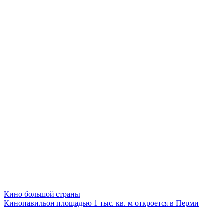
Кино большой страны
Кинопавильон площадью 1 тыс. кв. м откроется в Перми