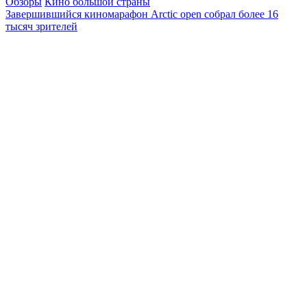
Обзоры
Кино большой страны
Завершившийся киномарафон Arctic open собрал более 16
тысяч зрителей