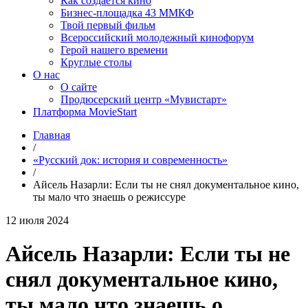
Как создаётся кино
Бизнес-площадка 43 ММКФ
Твой первый фильм
Всероссийский молодежный кинофорум
Герой нашего времени
Круглые столы
О нас
О сайте
Продюсерский центр «Мувистарт»
Платформа MovieStart
Главная
/
«Русский док: история и современность»
/
Айсель Назарли: Если ты не снял документальное кино,
ты мало что знаешь о режиссуре
12 июля 2024
Айсель Назарли: Если ты не
снял документальное кино,
ты мало что знаешь о