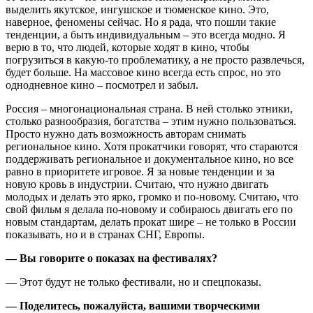
выделить якутское, ингушское и тюменское кино. Это,
наверное, феномены сейчас. Но я рада, что пошли такие
тенденции, а быть индивидуальным – это всегда модно. Я
верю в то, что людей, которые ходят в кино, чтобы
погрузиться в какую-то проблематику, а не просто развлечься,
будет больше. На массовое кино всегда есть спрос, но это
однодневное кино – посмотрел и забыл.
Россия – многонациональная страна. В ней столько этники,
столько разнообразия, богатства – этим нужно пользоваться.
Просто нужно дать возможность авторам снимать
региональное кино. Хотя прокатчики говорят, что стараются
поддерживать региональное и документальное кино, но все
равно в приоритете игровое. Я за новые тенденции и за
новую кровь в индустрии. Считаю, что нужно двигать
молодых и делать это ярко, громко и по-новому. Считаю, что
свой фильм я делала по-новому и собираюсь двигать его по
новым стандартам, делать прокат шире – не только в России
показывать, но и в странах СНГ, Европы.
— Вы говорите о показах на фестивалях?
— Этот будут не только фестивали, но и спецпоказы.
— Поделитесь, пожалуйста, вашими творческими