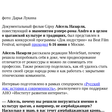
фото: Дарья Лукина
Документальный фильм Gipsy
Айсель Назарли,
повествующий
о знаменитом рэпере-рома
Andro
и в целом
о цыганской культуре и традициях
,
был представлен в
рамках конкурсной программы «Док индустрии» на Beat Film
Festival, который
проходил
6-16 июня
в Москве.
Айсель Назарли
рассказала редакции MovieStart, почему
решила попробовать себя в доке, чем продюсирование
отличается от режиссуры и можно ли совмещать эти
профессии. Также режиссер поделилась, как ей удалось стать
почти своей среди народа рома и как работать с закрытыми
этническими комьюнити.
Интервью подготовлено в рамках спецпроекта
«Русский
док: история и современность»
, реализуемого при поддержке
АНО «Институт развития интернета».
— Айсель, почему вы решили погрузиться именно в
культуру цыган, а например, не азербайджанцев?
Насколько я знаю, в вас течет азербайджанская кровь…