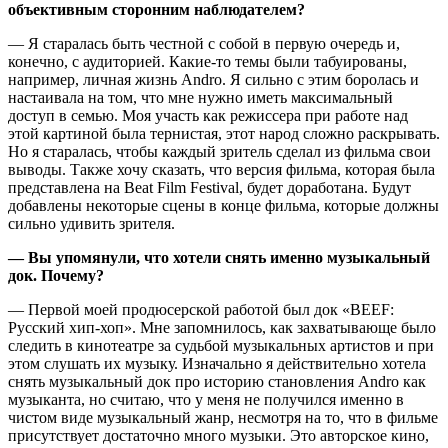
объективным сторонним наблюдателем?
— Я старалась быть честной с собой в первую очередь и,
конечно, с аудиторией. Какие-то темы были табуированы,
например, личная жизнь Andro. Я сильно с этим боролась и
настаивала на том, что мне нужно иметь максимальный
доступ в семью. Моя участь как режиссера при работе над
этой картиной была тернистая, этот народ сложно раскрывать.
Но я старалась, чтобы каждый зритель сделал из фильма свои
выводы. Также хочу сказать, что версия фильма, которая была
представлена на Beat Film Festival, будет доработана. Будут
добавлены некоторые сцены в конце фильма, которые должны
сильно удивить зрителя.
— Вы упомянули, что хотели снять именно музыкальный
док. Почему?
— Первой моей продюсерской работой был док «BEEF:
Русский хип-хоп». Мне запомнилось, как захватывающе было
следить в кинотеатре за судьбой музыкальных артистов и при
этом слушать их музыку. Изначально я действительно хотела
снять музыкальный док про историю становления Andro как
музыканта, но считаю, что у меня не получился именно в
чистом виде музыкальный жанр, несмотря на то, что в фильме
присутствует достаточно много музыки. Это авторское кино,