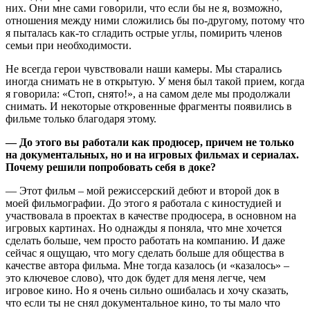
них. Они мне сами говорили, что если бы не я, возможно,
отношения между ними сложились бы по-другому, потому что
я пыталась как-то сгладить острые углы, помирить членов
семьи при необходимости.
Не всегда герои чувствовали наши камеры. Мы старались
иногда снимать не в открытую. У меня был такой прием, когда
я говорила: «Стоп, снято!», а на самом деле мы продолжали
снимать. И некоторые откровенные фрагменты появились в
фильме только благодаря этому.
— До этого вы работали как продюсер, причем не только
на документальных, но и на игровых фильмах и сериалах.
Почему решили попробовать себя в доке?
— Этот фильм – мой режиссерский дебют и второй док в
моей фильмографии. До этого я работала с киностудией и
участвовала в проектах в качестве продюсера, в основном на
игровых картинах. Но однажды я поняла, что мне хочется
сделать больше, чем просто работать на компанию. И даже
сейчас я ощущаю, что могу сделать больше для общества в
качестве автора фильма. Мне тогда казалось (и «казалось» –
это ключевое слово), что док будет для меня легче, чем
игровое кино. Но я очень сильно ошибалась и хочу сказать,
что если ты не снял документальное кино, то ты мало что