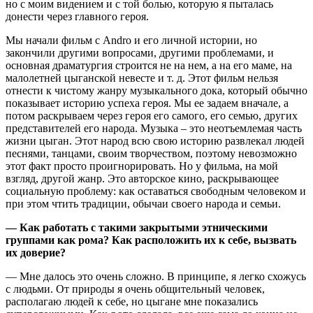
но с моим видением и с той болью, которую я пыталась
донести через главного героя.
Мы начали фильм с Andro и его личной истории, но
закончили другими вопросами, другими проблемами, и
основная драматургия строится не на нем, а на его маме, на
малолетней цыганской невесте и т. д. Этот фильм нельзя
отнести к чистому жанру музыкального дока, который обычно
показывает историю успеха героя. Мы ее задаем вначале, а
потом раскрываем через героя его самого, его семью, других
представителей его народа. Музыка – это неотъемлемая часть
жизни цыган. Этот народ всю свою историю развлекал людей
песнями, танцами, своим творчеством, поэтому невозможно
этот факт просто проигнорировать. Но у фильма, на мой
взгляд, другой жанр. Это авторское кино, раскрывающее
социальную проблему: как оставаться свободным человеком и
при этом чтить традиции, обычаи своего народа и семьи.
— Как работать с такими закрытыми этническими
группами как рома? Как расположить их к себе, вызвать
их доверие?
— Мне далось это очень сложно. В принципе, я легко схожусь
с людьми. От природы я очень общительный человек,
располагаю людей к себе, но цыгане мне показались