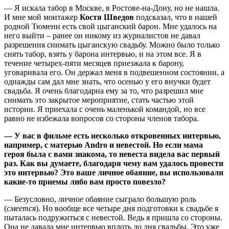
— Я искала табор в Москве, в Ростове-на-Дону, но не нашла.
И мне мой монтажер
Костя Шведов
подсказал, что в нашей
родной Тюмени есть свой цыганский барон. Мне удалось на
него выйти – ранее он никому из журналистов не давал
разрешения снимать цыганскую свадьбу. Можно было только
снять табор, взять у барона интервью, и на этом все. Я в
течение четырех-пяти месяцев приезжала к барону,
уговаривала его. Он держал меня в подвешенном состоянии, а
однажды сам дал мне знать, что осенью у его внучки будет
свадьба. Я очень благодарна ему за то, что разрешил мне
снимать это закрытое мероприятие, стать частью этой
истории. Я приехала с очень маленькой командой, но все
равно не избежала вопросов со стороны членов табора.
— У вас в фильме есть несколько откровенных интервью,
например, с матерью
Andro
и невестой. Но если мама
героя была с вами знакома, то невеста видела вас первый
раз. Как вы думаете, благодаря чему вам удалось провести
это интервью? Это ваше личное обаяние, вы использовали
какие-то приемы либо вам просто повезло?
— Безусловно, личное обаяние сыграло большую роль
(
смеется
). Но вообще все четыре дня подготовки к свадьбе я
пыталась подружиться с невестой. Ведь я пришла со стороны.
Она не давала мне интервью вплоть до дня свадьбы. Это уже