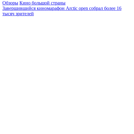
Обзоры
Кино большой страны
Завершившийся киномарафон Arctic open собрал более 16
тысяч зрителей