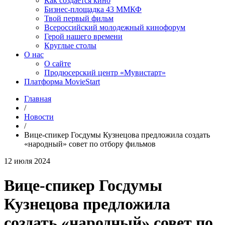
Как создаётся кино
Бизнес-площадка 43 ММКФ
Твой первый фильм
Всероссийский молодежный кинофорум
Герой нашего времени
Круглые столы
О нас
О сайте
Продюсерский центр «Мувистарт»
Платформа MovieStart
Главная
/
Новости
/
Вице-спикер Госдумы Кузнецова предложила создать
«народный» совет по отбору фильмов
12 июля 2024
Вице-спикер Госдумы
Кузнецова предложила
создать «народный» совет по