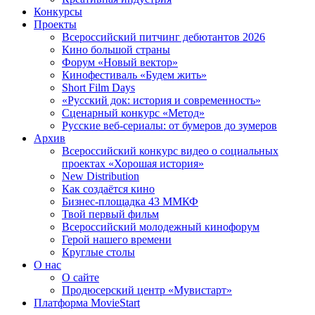
Конкурсы
Проекты
Всероссийский питчинг дебютантов 2026
Кино большой страны
Форум «Новый вектор»
Кинофестиваль «Будем жить»
Short Film Days
«Русский док: история и современность»
Сценарный конкурс «Метод»
Русские веб-сериалы: от бумеров до зумеров
Архив
Всероссийский конкурс видео о социальных
проектах «Хорошая история»
New Distribution
Как создаётся кино
Бизнес-площадка 43 ММКФ
Твой первый фильм
Всероссийский молодежный кинофорум
Герой нашего времени
Круглые столы
О нас
О сайте
Продюсерский центр «Мувистарт»
Платформа MovieStart