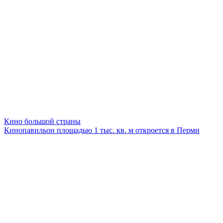
Кино большой страны
Кинопавильон площадью 1 тыс. кв. м откроется в Перми