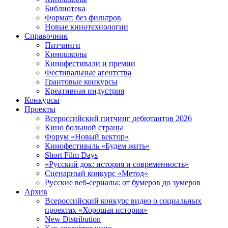
Библиотека
Формат: без фильтров
Новые кинотехнологии
Справочник
Питчинги
Киношколы
Кинофестивали и премии
Фестивальные агентства
Грантовые конкурсы
Креативная индустрия
Конкурсы
Проекты
Всероссийский питчинг дебютантов 2026
Кино большой страны
Форум «Новый вектор»
Кинофестиваль «Будем жить»
Short Film Days
«Русский док: история и современность»
Сценарный конкурс «Метод»
Русские веб-сериалы: от бумеров до зумеров
Архив
Всероссийский конкурс видео о социальных
проектах «Хорошая история»
New Distribution