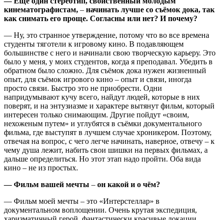
— Ещё один стереотип, свойственный молодым
кинематографистам,
–
начинать лучше со съёмок дока, так
как снимать его проще. Согласны или нет? И почему?
— Ну, это странное утверждение, потому что во все времена
студенты тяготели к игровому кино. В подавляющем
большинстве с него и начинали свою творческую карьеру. Это
было у меня, у моих студентов, когда я преподавал. Убедить в
обратном было сложно. Для съёмок дока нужен жизненный
опыт, для съёмок игрового кино – опыт и связи, иногда
просто связи. Быстро это не приобрести. Одни
напридумывают кучу всего, найдут людей, которые в них
поверят, и на энтузиазме и характере вытянут фильм, который
интересен только снимающим. Другие пойдут «своим,
нехоженым путем» и углубятся в съёмки документального
фильма, где выступят в лучшем случае хроникером. Поэтому,
отвечая на вопрос, с чего легче начинать, наверное, отвечу – к
чему душа лежит, набить свои шишки на первых фильмах, а
дальше определиться. Но этот этап надо пройти. Оба вида
кино – не из простых.
— Фильм вашей мечты
–
он какой и о чём?
— Фильм моей мечты – это «Интерстеллар» в
документальном воплощении. Очень крутая экспедиция,
харизматичный герой, фантастически красивые локации,