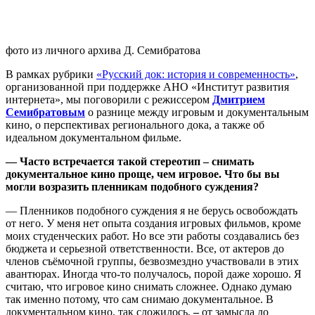
фото из личного архива Д. Семибратова
В рамках рубрики
«Русский док: история и современность»
,
организованной при поддержке АНО «Институт развития
интернета», мы поговорили с режиссером
Дмитрием
Семибратовым
о разнице между игровым и документальным
кино, о перспективах регионального дока, а также об
идеальном документальном фильме.
— Часто встречается такой стереотип – снимать
документальное кино проще, чем игровое. Что бы вы
могли возразить пленникам подобного суждения?
— Пленников подобного суждения я не берусь освобождать
от него. У меня нет опыта создания игровых фильмов, кроме
моих студенческих работ. Но все эти работы создавались без
бюджета и серьезной ответственности. Все, от актеров до
членов съёмочной группы, безвозмездно участвовали в этих
авантюрах. Иногда что-то получалось, порой даже хорошо. Я
считаю, что игровое кино снимать сложнее. Однако думаю
так именно потому, что сам снимаю документальное. В
документальном кино, так сложилось,
–
от замысла до