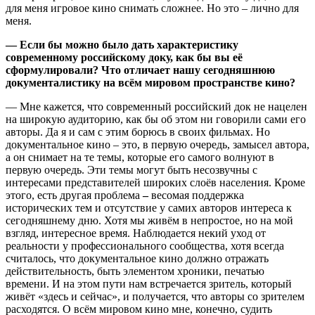
для меня игровое кино снимать сложнее. Но это – лично для
меня.
— Если бы можно было дать характеристику
современному российскому доку, как бы вы её
сформулировали? Что отличает нашу сегодняшнюю
документалистику на всём мировом пространстве кино?
— Мне кажется, что современный российский док не нацелен
на широкую аудиторию, как бы об этом ни говорили сами его
авторы. Да я и сам с этим борюсь в своих фильмах. Но
документальное кино – это, в первую очередь, замысел автора,
а он снимает на те темы, которые его самого волнуют в
первую очередь. Эти темы могут быть несозвучны с
интересами представителей широких слоёв населения. Кроме
этого, есть другая проблема
–
весомая поддержка
исторических тем и отсутствие у самих авторов интереса к
сегодняшнему дню. Хотя мы живём в непростое, но на мой
взгляд, интересное время. Наблюдается некий уход от
реальности у профессионального сообщества, хотя всегда
считалось, что документальное кино должно отражать
действительность, быть элементом хроники, печатью
времени. И на этом пути нам встречается зритель, который
живёт «здесь и сейчас», и получается, что авторы со зрителем
расходятся. О всём мировом кино мне, конечно, судить