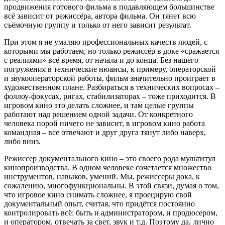
продвижения готового фильма в подавляющем большинстве
всё зависит от режиссёра, автора фильма. Он тянет всю
съёмочную группу и только от него зависит результат.
При этом я не умаляю профессиональных качеств людей, с
которыми мы работаем, но только режиссёр в доке «сражается
с реалиями» всё время, от начала и до конца. Без нашего
погружения в технические нюансы, к примеру, операторской
и звукооператорской работы, фильм значительно проиграет в
художественном плане. Разбираться в технических вопросах
–
фоллоу-фокусах, ригах, стабилизаторах
–
тоже приходится. В
игровом кино это делать сложнее, и там целые группы
работают над решением одной задачи. От конкретного
человека порой ничего не зависит, в игровом кино работа
командная – все отвечают и друг друга тянут либо наверх,
либо вниз.
Режиссер документального кино – это своего рода мультитул
кинопроизводства. В одном человеке сочетается множество
инструментов, навыков, умений. Мы, режиссеры дока, к
сожалению, многофункциональны. В этой связи, думая о том,
что игровое кино снимать сложнее, я проецирую свой
документальный опыт, считая, что придётся постоянно
контролировать всё: быть и администратором, и продюсером,
и оператором, отвечать за свет, звук и т.д. Поэтому да, лично