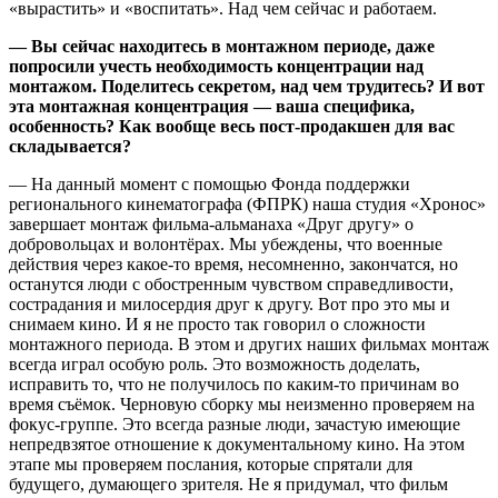
«вырастить» и «воспитать». Над чем сейчас и работаем.
— Вы сейчас находитесь в монтажном периоде, даже
попросили учесть необходимость концентрации над
монтажом. Поделитесь секретом, над чем трудитесь? И вот
эта монтажная концентрация — ваша специфика,
особенность? Как вообще весь пост-продакшен для вас
складывается?
— На данный момент с помощью Фонда поддержки
регионального кинематографа (ФПРК) наша студия «Хронос»
завершает монтаж фильма-альманаха «Друг другу» о
добровольцах и волонтёрах. Мы убеждены, что военные
действия через какое-то время, несомненно, закончатся, но
останутся люди с обостренным чувством справедливости,
сострадания и милосердия друг к другу. Вот про это мы и
снимаем кино. И я не просто так говорил о сложности
монтажного периода. В этом и других наших фильмах монтаж
всегда играл особую роль. Это возможность доделать,
исправить то, что не получилось по каким-то причинам во
время съёмок. Черновую сборку мы неизменно проверяем на
фокус-группе. Это всегда разные люди, зачастую имеющие
непредвзятое отношение к документальному кино. На этом
этапе мы проверяем послания, которые спрятали для
будущего, думающего зрителя. Не я придумал, что фильм