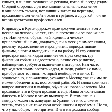
снимет, или взять человека из региона, который всегда рядом.
С одной стороны, с региональным специалистом легче
планировать съёмки, нет лишних затрат на переезды,
проживание, легче найти окно в графике, а с другой – он не
всегда достаточно профессионален.
К примеру, в Краснодарском крае документалистов всего
несколько человек, из тех, кто на постоянной основе живёт
тут. Нам нужны образы, наблюдения, а человек,
привлечённый нами, двадцать дней в месяц снимает клипы,
рекламу, торжественные мероприятия, корпоративные
фильмы, а потом выходит к нам на работу. И ему сложно
перестроиться на кадры длиннее четырех секунд, где
фиксации события недостаточно, важно его развитие,
наблюдение, требуется включение в историю. Нам часто
приходится самим растить кадры, и люди, работая с нами,
приобретают тот опыт, который необходим в кино. И
закономерно, к сожалению, уезжают в Москву, так как мы не
можем обеспечить их постоянной работой. И снова возникает
вопрос логистики и выбора, обучения нового человека. Мы
проходили это и будем проходить ещё. Наша относительная
близость к Москве к этому вынуждает. В этом плане я
завидую коллегам, живущим за Уралом: от них сложнее
уехать, хотя у них тоже свои особенности и проблемы. Но то,
что у нас общее, – это зритель. И его мы должны сообща