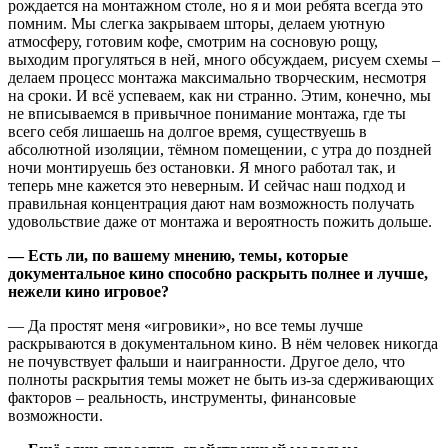
рождается на монтажном столе, но я и мои ребята всегда это
помним. Мы слегка закрываем шторы, делаем уютную
атмосферу, готовим кофе, смотрим на сосновую рощу,
выходим прогуляться в ней, много обсуждаем, рисуем схемы –
делаем процесс монтажа максимально творческим, несмотря
на сроки. И всё успеваем, как ни странно. Этим, конечно, мы
не вписываемся в привычное понимание монтажа, где ты
всего себя лишаешь на долгое время, существуешь в
абсолютной изоляции, тёмном помещении, с утра до поздней
ночи монтируешь без остановки. Я много работал так, и
теперь мне кажется это неверным. И сейчас наш подход и
правильная концентрация дают нам возможность получать
удовольствие даже от монтажа и вероятность пожить дольше.
— Есть ли, по вашему мнению, темы, которые
документальное кино способно раскрыть полнее и лучше,
нежели кино игровое?
— Да простят меня «игровики», но все темы лучше
раскрываются в документальном кино. В нём человек никогда
не почувствует фальши и наигранности. Другое дело, что
полноты раскрытия темы может не быть из-за сдерживающих
факторов – реальность, инструменты, финансовые
возможности.