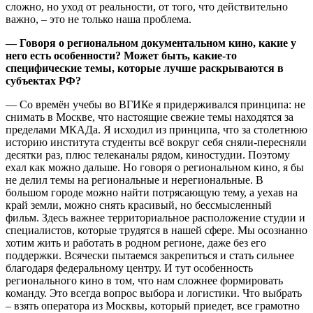
сложно, но уход от реальности, от того, что действительно
важно, – это не только наша проблема.
— Говоря о региональном документальном кино, какие у
него есть особенности? Может быть, какие-то
специфические темы, которые лучше раскрываются в
субъектах РФ?
— Со времён учебы во ВГИКе я придерживался принципа: не
снимать в Москве, что настоящие свежие темы находятся за
пределами МКАДа. Я исходил из принципа, что за столетнюю
историю института студенты всё вокруг себя сняли-пересняли
десятки раз, плюс телеканалы рядом, киностудии. Поэтому
ехал как можно дальше. Но говоря о региональном кино, я бы
не делил темы на региональные и нерегиональные. В
большом городе можно найти потрясающую тему, а уехав на
край земли, можно снять красивый, но бессмысленный
фильм. Здесь важнее территориальное расположение студии и
специалистов, которые трудятся в нашей сфере. Мы осознанно
хотим жить и работать в родном регионе, даже без его
поддержки. Всячески пытаемся закрепиться и стать сильнее
благодаря федеральному центру. И тут особенность
регионального кино в том, что нам сложнее формировать
команду. Это всегда вопрос выбора и логистики. Что выбрать
– взять оператора из Москвы, который приедет, все грамотно