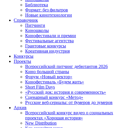
Библиотека
Формат: без фильтров
Новые кинотехнологии
Справочник
Питчинги
Киношколы
Кинофестивали и премии
Фестивальные агентства
Грантовые конкурсы
Креативная индустрия
Конкурсы
Проекты
Всероссийский питчинг дебютантов 2026
Кино большой страны
Форум «Новый вектор»
Кинофестиваль «Будем жить»
Short Film Days
«Русский док: история и современность»
Сценарный конкурс «Метод»
Русские веб-сериалы: от бумеров до зумеров
Архив
Всероссийский конкурс видео о социальных
проектах «Хорошая история»
New Distribution