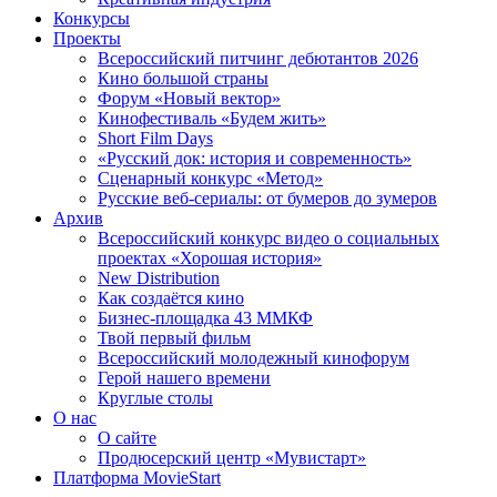
Конкурсы
Проекты
Всероссийский питчинг дебютантов 2026
Кино большой страны
Форум «Новый вектор»
Кинофестиваль «Будем жить»
Short Film Days
«Русский док: история и современность»
Сценарный конкурс «Метод»
Русские веб-сериалы: от бумеров до зумеров
Архив
Всероссийский конкурс видео о социальных
проектах «Хорошая история»
New Distribution
Как создаётся кино
Бизнес-площадка 43 ММКФ
Твой первый фильм
Всероссийский молодежный кинофорум
Герой нашего времени
Круглые столы
О нас
О сайте
Продюсерский центр «Мувистарт»
Платформа MovieStart