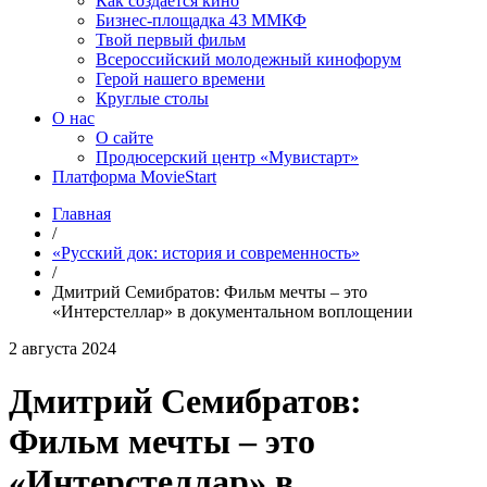
Как создаётся кино
Бизнес-площадка 43 ММКФ
Твой первый фильм
Всероссийский молодежный кинофорум
Герой нашего времени
Круглые столы
О нас
О сайте
Продюсерский центр «Мувистарт»
Платформа MovieStart
Главная
/
«Русский док: история и современность»
/
Дмитрий Семибратов: Фильм мечты – это
«Интерстеллар» в документальном воплощении
2 августа 2024
Дмитрий Семибратов:
Фильм мечты – это
«Интерстеллар» в