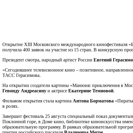
Открытие ХIII Московского международного кинофестиваля «Б
получила 400 заявок на участие из 15 стран. В конкурсную 
Президент смотра, народный артист России
Евгений Герасим
«Сегодняшнее телевизионное кино – позитивное, направленное
ТАСС Герасимова.
На открытии создатели картины «Манюня: приключения в Моск
Гевонду Андреасяну
и актрисе
Екатерине Темновой
.
Фильмом открытия стала картина
Антона Борматова
«Пираты 
в ролях.
Завершит фестиваль 25 августа специальный показ документа
Поклонной горе, в Доме кино, библиотеке киноискусства име
образовательную программу. В рамках образовательной прогр
притчи российского писателя
Владимира Мегре
.