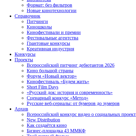
Формат: без фильтров
Новые кинотехнологии
Справочник
Питчинги
Киношколы
Кинофестивали и премии
Фестивальные агентства
Грантовые конкурсы
Креативная индустрия
Конкурсы
Проекты
Всероссийский питчинг дебютантов 2026
Кино большой страны
Форум «Новый вектор»
Кинофестиваль «Будем жить»
Short Film Days
«Русский док: история и современность»
Сценарный конкурс «Метод»
Русские веб-сериалы: от бумеров до зумеров
Архив
Всероссийский конкурс видео о социальных проек
New Distribution
Как создаётся кино
Бизнес-площадка 43 ММКФ