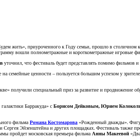
удем жить», приуроченного к Году семьи, прошло в столичном
программу вошли полнометражные и короткометражные игровые ф
ов
уточнил, что фестиваль будет представлять помимо фильмов 
 на семейные ценности – пользуется большим успехом у зрител
ве» получили специальный приз за развитие и продвижение об
галактики Барракуда» с
Борисом Дейковым, Юрием Колокол
льного фильма
Романа Костомарова
«Рожденный дважды». Фигур
ни Сергея Эйзенштейна и других площадках. Фестиваль также п
аммы пройдет московская премьера фильма
Анны Макеевой
«Два