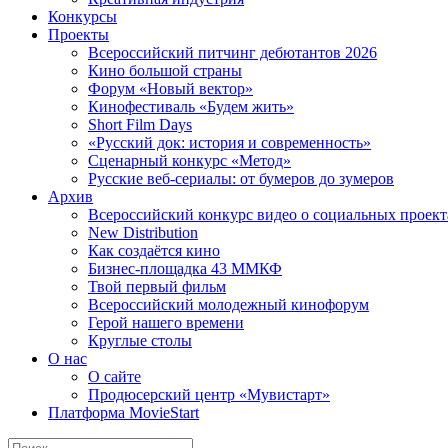
Конкурсы
Проекты
Всероссийский питчинг дебютантов 2026
Кино большой страны
Форум «Новый вектор»
Кинофестиваль «Будем жить»
Short Film Days
«Русский док: история и современность»
Сценарный конкурс «Метод»
Русские веб-сериалы: от бумеров до зумеров
Архив
Всероссийский конкурс видео о социальных проек
New Distribution
Как создаётся кино
Бизнес-площадка 43 ММКФ
Твой первый фильм
Всероссийский молодежный кинофорум
Герой нашего времени
Круглые столы
О нас
О сайте
Продюсерский центр «Мувистарт»
Платформа MovieStart