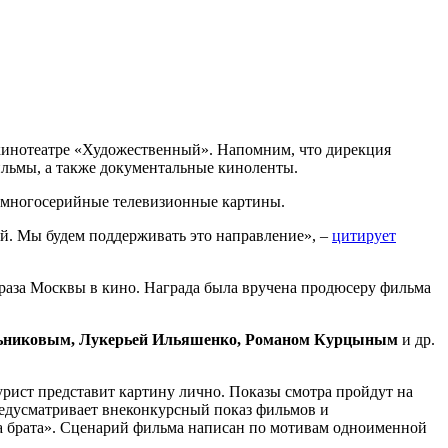
 кинотеатре «Художественный». Напомним, что дирекция
ильмы, а также документальные киноленты.
и многосерийные телевизионные картины.
ей. Мы будем поддерживать это направление», –
цитирует
раза Москвы в кино. Награда была вручена продюсеру фильма
ьниковым, Лукерьей Ильяшенко, Романом Курцыным
и др.
ист представит картину лично. Показы смотра пройдут на
редусматривает внеконкурсный показ фильмов и
 брата». Сценарий фильма написан по мотивам одноименной