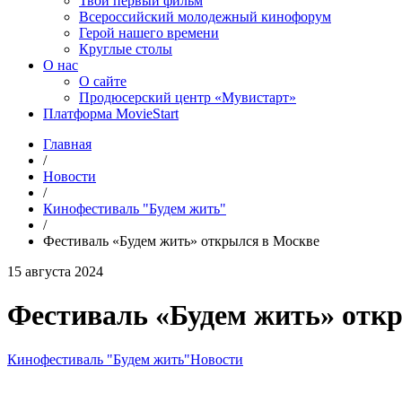
Твой первый фильм
Всероссийский молодежный кинофорум
Герой нашего времени
Круглые столы
О нас
О сайте
Продюсерский центр «Мувистарт»
Платформа MovieStart
Главная
/
Новости
/
Кинофестиваль "Будем жить"
/
Фестиваль «Будем жить» открылся в Москве
15 августа 2024
Фестиваль «Будем жить» отк
Кинофестиваль "Будем жить"
Новости