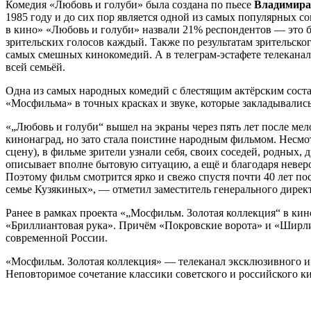
Комедия «Любовь и голуби» была создана по пьесе
Владимира
1985 году и до сих пор является одной из самых популярных с
в кино» «Любовь и голуби» назвали 21% респондентов — это б
зрительских голосов каждый. Также по результатам зрительск
самых смешных кинокомедий. А в телеграм-эстафете телеканал
всей семьёй.
Одна из самых народных комедий с блестящим актёрским сос
«Мосфильма» в точных красках и звуке, которые закладывалис
«„Любовь и голуби“ вышел на экраны через пять лет после ме
кинонаград, но зато стала поистине народным фильмом. Несм
сцену), в фильме зрители узнали себя, своих соседей, родных, 
описывает вполне бытовую ситуацию, а ещё и благодаря неве
Поэтому фильм смотрится ярко и свежо спустя почти 40 лет п
семье Кузякиных», — отметил заместитель генерального дир
Ранее в рамках проекта «„Мосфильм. Золотая коллекция“ в ки
«Бриллиантовая рука». Причём «Покровские ворота» и «Ширли
современной России.
«Мосфильм. Золотая коллекция» — телеканал эксклюзивного и 
Неповторимое сочетание классики советского и российского к