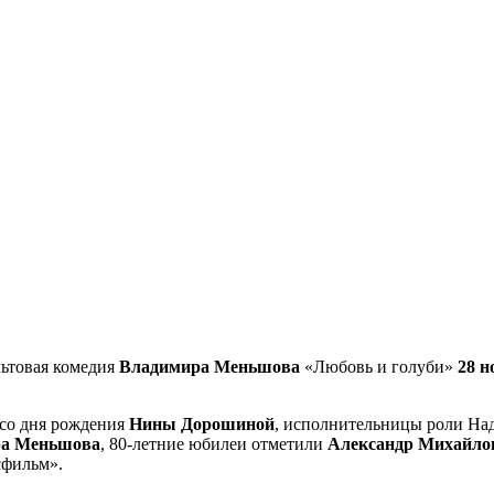
льтовая комедия
Владимира Меньшова
«Любовь и голуби»
28 н
 со дня рождения
Нины Дорошиной
, исполнительницы роли Над
а Меньшова
, 80-летние юбилеи отметили
Александр Михайло
сфильм».