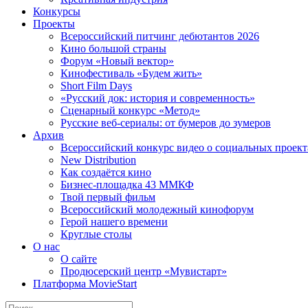
Конкурсы
Проекты
Всероссийский питчинг дебютантов 2026
Кино большой страны
Форум «Новый вектор»
Кинофестиваль «Будем жить»
Short Film Days
«Русский док: история и современность»
Сценарный конкурс «Метод»
Русские веб-сериалы: от бумеров до зумеров
Архив
Всероссийский конкурс видео о социальных проек
New Distribution
Как создаётся кино
Бизнес-площадка 43 ММКФ
Твой первый фильм
Всероссийский молодежный кинофорум
Герой нашего времени
Круглые столы
О нас
О сайте
Продюсерский центр «Мувистарт»
Платформа MovieStart