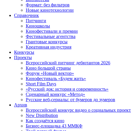
Формат: без фильтров
Новые кинотехнологии
Справочник
Питчинги
Киношколы
Кинофестивали и премии
Фестивальные агентства
Грантовые конкурсы
Креативная индустрия
Конкурсы
Проекты
Всероссийский питчинг дебютантов 2026
Кино большой страны
Форум «Новый вектор»
Кинофестиваль «Будем жить»
Short Film Days
«Русский док: история и современность»
Сценарный конкурс «Метод»
Русские веб-сериалы: от бумеров до зумеров
Архив
Всероссийский конкурс видео о социальных проек
New Distribution
Как создаётся кино
Бизнес-площадка 43 ММКФ