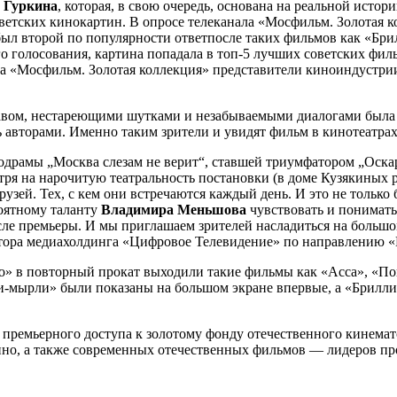
 Гуркина
, которая, в свою очередь, основана на реальной ист
оветских кинокартин. В опросе телеканала «Мосфильм. Золотая 
ыл второй по популярности ответпосле таких фильмов как «Бри
ого голосования, картина попадала в топ-5 лучших советских ф
а «Мосфильм. Золотая коллекция» представители киноиндустрии
тавом, нестареющими шутками и незабываемыми диалогами была
ь авторами. Именно таким зрители и увидят фильм в кинотеатра
лодрамы „Москва слезам не верит“, ставшей триумфатором „Оск
отря на нарочитую театральность постановки (в доме Кузякины
друзей. Тех, с кем они встречаются каждый день. И это не только
роятному таланту
Владимира Меньшова
чувствовать и понимать
осле премьеры. И мы приглашаем зрителей насладиться на больш
ектора медиахолдинга «Цифровое Телевидение» по направлению
но» в повторный прокат выходили такие фильмы как «Асса», «По
-мырли» были показаны на большом экране впервые, а «Бриллиа
премьерного доступа к золотому фонду отечественного кинемат
ино, а также современных отечественных фильмов — лидеров пр