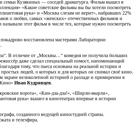
ории семьи Кузякиных — соседей драматурга. Фильм вышел в
коллекция» «Какие советские фильмы вы бы хотели посмотреть
ллиантовая рука» и «Москва слезам не верит», набравших 22%
ильмов о любви, самых «женских» отечественных фильмов и
 называли этот фильм в числе тех, которые нужно посмотреть
 покадрово восстановлена мастерами Лаборатории
х.
ара“. В отличие от „Москвы…“ комедия не получила больших
х режиссёр даже сделал специальный помост, напоминающий
 благодаря тому, что пьеса основана на реальной истории и
 простых людей, о которых и для которых он снимал своё кино.
ом экране великолепной историей о разладе и примирении в
 «Кино»
Иван Кудрявцев
.
кровские ворота», «Кин-дза-дза!», «Ширли-мырли»,
нтовая рука» вышел в кинотеатрах впервые в истории
ографа, созданного ведущей киностудией страны.
оката и телеэфира.