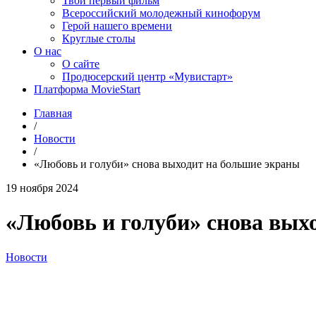
Твой первый фильм
Всероссийский молодежный кинофорум
Герой нашего времени
Круглые столы
О нас
О сайте
Продюсерский центр «Мувистарт»
Платформа MovieStart
Главная
/
Новости
/
«Любовь и голуби» снова выходит на большие экраны
19 ноября 2024
«Любовь и голуби» снова вых
Новости