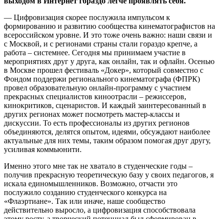
выходом в Интернет гораздо легче проявлять себя.
— Цифровизация скорее послужила импульсом к
формированию и развитию сообщества кинематографистов на
всероссийском уровне. И это тоже очень важно: наши связи и
с Москвой, и с регионами страны стали гораздо крепче, а
работа – системнее. Сегодня мы принимаем участие в
мероприятиях друг у друга, как онлайн, так и офлайн. Осенью
в Москве прошел фестиваль «Докер», который совместно с
Фондом поддержи регионального кинематографа (ФПРК)
провел образовательную онлайн-программу с участием
прекрасных специалистов киноотрасли – режиссеров,
кинокритиков, сценаристов. И каждый заинтересованный в
других регионах может посмотреть мастер-классы и
дискуссии. То есть профессионалы из других регионов
объединяются, делятся опытом, идеями, обсуждают наиболее
актуальные для них темы, таким образом помогая друг другу,
усиливая коммьюнити.
Именно этого мне так не хватало в студенческие годы –
получив прекрасную теоретическую базу у своих педагогов, я
искала единомышленников. Возможно, отчасти это
послужило созданию студенческого конкурса на
«Флаэртиане». Так или иначе, наше сообщество
действительно выросло, а цифровизация способствовала
этому росту, а творческий потенциал был сформирован в