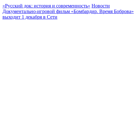
«Русский док: история и современность»
Новости
Документально-игровой фильм «Бомбардир. Время Боброва»
выходит 1 декабря в Сети