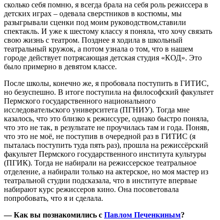
сколько себя помню, я всегда брала на себя роль режиссера в
детских играх – одевала сверстников в костюмы, мы
разыгрывали сценки под моим руководством,ставили
спектакль. И уже к шестому классу я поняла, что хочу связать
свою жизнь с театром. Позднее я ходила в школьный
театральный кружок, а потом узнала о том, что в нашем
городе действует потрясающая детская студия «КОД». Это
было примерно в девятом классе.
После школы, конечно же, я пробовала поступить в ГИТИС,
но безуспешно. В итоге поступила на философский факультет
Пермского государственного национального
исследовательского университета (ПГНИУ). Тогда мне
казалось, что это близко к режиссуре, однако быстро поняла,
что это не так, в результате не проучилась там и года. Поняв,
что это не моё, не поступив в очередной раз в ГИТИС (я
пыталась поступить туда пять раз), прошла на режиссёрский
факультет Пермского государственного института культуры
(ПГИК). Тогда не набирали на режиссерское театральное
отделение, а набирали только на актерское, но моя мастер из
театральной студии подсказала, что в институте впервые
набирают курс режиссеров кино. Она посоветовала
попробовать, что я и сделала.
— Как вы познакомились с
Павлом Печенкиным
?