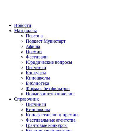
Новости
Материалы
Персона
Подкаст Мувистарт
Афиша
Премии
Фестивали
Юридические вопросы
Питчинги
Конкурсы
Киношколы
Библиотека
Формат: без фильтров
Новые кинотехнологии
Справочник
Питчинги
Киношколы
Кинофестивали и премии
Фестивальные агентства
Грантовые конкурсы
Креативная индустрия