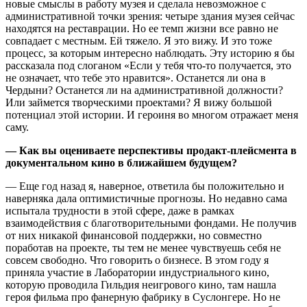
новые смыслы в работу музея и сделала невозможное с
административной точки зрения: четыре здания музея сейчас
находятся на реставрации. Но ее темп жизни все равно не
совпадает с местным. Ей тяжело. Я это вижу. И это тоже
процесс, за которым интересно наблюдать. Эту историю я бы
рассказала под слоганом «Если у тебя что-то получается, это
не означает, что тебе это нравится». Останется ли она в
Чердыни? Останется ли на административной должности?
Или займется творческими проектами? Я вижу большой
потенциал этой истории. И героиня во многом отражает меня
саму.
— Как вы оцениваете перспективы продакт-плейсмента в
документальном кино в ближайшем будущем?
— Еще год назад я, наверное, ответила бы положительно и
наверняка дала оптимистичные прогнозы. Но недавно сама
испытала трудности в этой сфере, даже в рамках
взаимодействия с благотворительными фондами. Не получив
от них никакой финансовой поддержки, но совместно
поработав на проекте, ты тем не менее чувствуешь себя не
совсем свободно. Что говорить о бизнесе. В этом году я
приняла участие в Лаборатории индустриального кино,
которую проводила Гильдия неигрового кино, там нашла
героя фильма про фанерную фабрику в Суслонгере. Но не