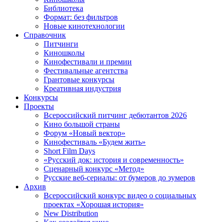
Библиотека
Формат: без фильтров
Новые кинотехнологии
Справочник
Питчинги
Киношколы
Кинофестивали и премии
Фестивальные агентства
Грантовые конкурсы
Креативная индустрия
Конкурсы
Проекты
Всероссийский питчинг дебютантов 2026
Кино большой страны
Форум «Новый вектор»
Кинофестиваль «Будем жить»
Short Film Days
«Русский док: история и современность»
Сценарный конкурс «Метод»
Русские веб-сериалы: от бумеров до зумеров
Архив
Всероссийский конкурс видео о социальных
проектах «Хорошая история»
New Distribution