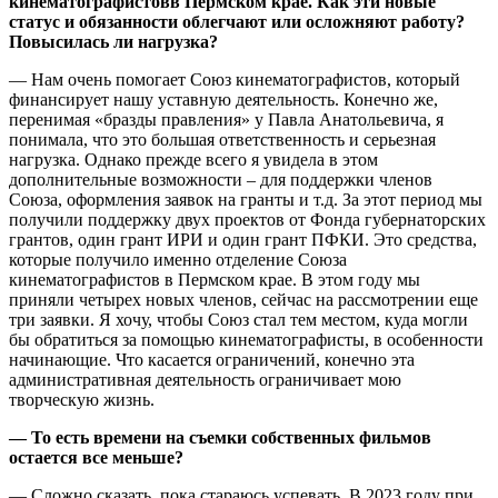
кинематографистовв Пермском крае. Как эти новые
статус и обязанности облегчают или осложняют работу?
Повысилась ли нагрузка?
— Нам очень помогает Союз кинематографистов, который
финансирует нашу уставную деятельность. Конечно же,
перенимая «бразды правления» у Павла Анатольевича, я
понимала, что это большая ответственность и серьезная
нагрузка. Однако прежде всего я увидела в этом
дополнительные возможности – для поддержки членов
Союза, оформления заявок на гранты и т.д. За этот период мы
получили поддержку двух проектов от Фонда губернаторских
грантов, один грант ИРИ и один грант ПФКИ. Это средства,
которые получило именно отделение Союза
кинематографистов в Пермском крае. В этом году мы
приняли четырех новых членов, сейчас на рассмотрении еще
три заявки. Я хочу, чтобы Союз стал тем местом, куда могли
бы обратиться за помощью кинематографисты, в особенности
начинающие. Что касается ограничений, конечно эта
административная деятельность ограничивает мою
творческую жизнь.
— То есть времени на съемки собственных фильмов
остается все меньше?
— Сложно сказать, пока стараюсь успевать. В 2023 году при