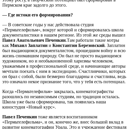
Пермском крае задолго до этого.
— Где истоки его формирования?
— В советские годы у нас действовала студия
«Пермьтелефильм», вокруг которой и сформировалась школа
документалистики в нашем регионе. Из этой же среды вышел
Павел Анатольевич Печенкин
.Там работали такие мэтры
как
Михаил Заплатин
и
Константин Березовский
. Заплатин
был выдающимся документалистом, прошедшим войну и всю
жизнь снимавшим природу. Он был не просто выдающимся
художником, но и необыкновенной харизмы человеком,
уважаемым в профессиональной среде, и начинающие авторы
мечтали поехать с ним в экспедицию. Счастливчики, которых
он брал с собой, были безмерно благодарны и счастливы, ведь
это означало некое признание того, что у тебя есть потенциал.
Когда «Пермьтелефильм» закрылась, кинематографисты
разошлись по независимым студиям, но традиция осталась.
Школа уже была сформирована, так появилась наша
киностудия «Новый курс».
Павел Печенкин
тоже является воспитанником
«Пермьтелефильма», и он, конечно же, внес большой вклад в
развитие кинематографии Урала. Это и учреждение фестиваля