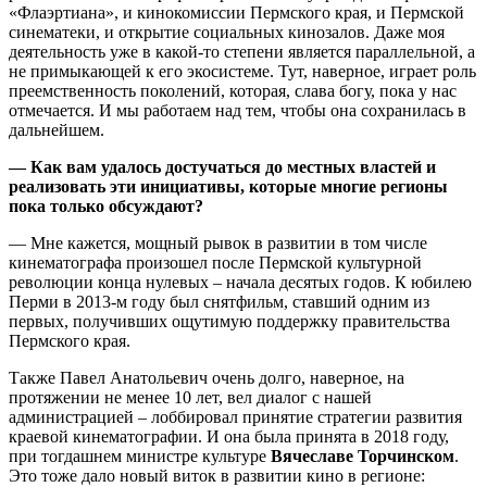
«Флаэртиана», и кинокомиссии Пермского края, и Пермской
синематеки, и открытие социальных кинозалов. Даже моя
деятельность уже в какой-то степени является параллельной, а
не примыкающей к его экосистеме. Тут, наверное, играет роль
преемственность поколений, которая, слава богу, пока у нас
отмечается. И мы работаем над тем, чтобы она сохранилась в
дальнейшем.
— Как вам удалось достучаться до местных властей и
реализовать эти инициативы, которые многие регионы
пока только обсуждают?
— Мне кажется, мощный рывок в развитии в том числе
кинематографа произошел после Пермской культурной
революции конца нулевых – начала десятых годов. К юбилею
Перми в 2013-м году был снятфильм, ставший одним из
первых, получивших ощутимую поддержку правительства
Пермского края.
Также Павел Анатольевич очень долго, наверное, на
протяжении не менее 10 лет, вел диалог с нашей
администрацией – лоббировал принятие стратегии развития
краевой кинематографии. И она была принята в 2018 году,
при тогдашнем министре культуре
Вячеславе Торчинском
.
Это тоже дало новый виток в развитии кино в регионе: