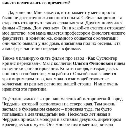
как-то поменялась со временем?
— Да, конечно. Мне кажется, в тот момент у меня просто
было не достаточно жизненного опыта. Сейчас напротив – я
стараюсь отходить от таких сложных тем. Другим получился
фильм «Пермь. Дом ученых». Он в какой-то степени отражает
моё детство: моя мама является профессором филологического
факультета, и конечно же, онамного общается с коллегами:
они часто бывали у нас дома, я засыпала под их беседы. Эта
атмосфера частично передана в фильме.
Также я планирую снять фильм про завод «Как Суслонгер
кризис переживал». Мы с коллегой
Ольгой Филоновой
ищем
источники финансирования. Кстати говоря, возвращаясь к
вопросу о сообществе, моя работа с Ольгой тоже является
яркимпримером того, как можно взаимодействовать с
коллегами из разных регионов нашей страны. И мне очень
нравится эта практика.
Ещё один замысел – про наш маленький исторический город
Чердынь, который расположен на севере края. Там жизнь
застыла в буквальном смысле – приезжая туда, ты будто
попадаешь в девятнадцатый век. Несколько лет назад в
Чердынь приехала молодая и активная девушка, директором
краеведческого музея. Она многое там изменила, внесла