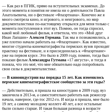
— Как раз в ПГИК, прямо на вступительных экзаменах. До
этого момента я понятия не имела ни о деятельности Павла
Анатольевича, ни о фестивале «Флаэртиана». Конечно же я
много смотрела кино, и игрового, и неигрового, но мир
документалистики по-настоящему открылся для меня только с
момента поступления в этот вуз. Помню, он тогда спросил,
какой мой любимый фильм, я ответила, что это «Мой друг
Иван Лапшин»
Алексея Германа
. Так мы и познакомились, а
уже плотно начали работать на «Флаэртиане». Как известно,
многие студенты-кинематографисты пермских вузов проходят
практику на фестивале, и я присоединилась к «Флаэртиане»
уже на первом курсе. Это было в 2009 году, помню, тогда был
показан фильм
Александра Гутмана
«17 августа», и тогда я
поняла, что это моё, что мне обязательно надо попробовать
свои силы в документалистике.
— В киноиндустрии вы порядка 15 лет. Как изменилось
пермское кинематографистское сообщество за эти годы?
— Действительно, я пришла на киностудию в 2009 году, вуз
закончила в 2013-м, а самостоятельно работать как режиссер
начала, наверное, где-тос 2012-го. И когда я пришла, мне было
19 лет, а самому молодому коллеге 40 лет, а все остальные
были сильно старше. И такая большая разница в возрасте