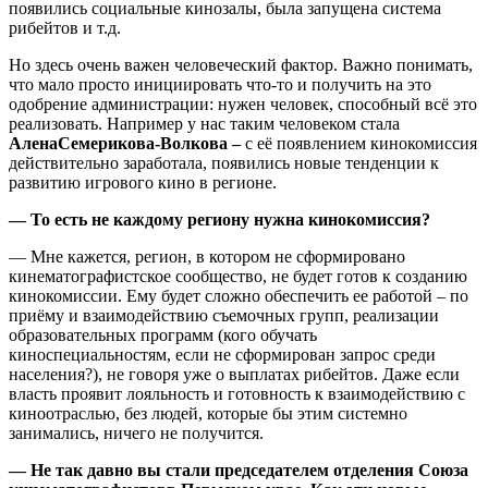
появились социальные кинозалы, была запущена система
рибейтов и т.д.
Но здесь очень важен человеческий фактор. Важно понимать,
что мало просто инициировать что-то и получить на это
одобрение администрации: нужен человек, способный всё это
реализовать. Например у нас таким человеком стала
АленаСемерикова-Волкова –
с её появлением кинокомиссия
действительно заработала, появились новые тенденции к
развитию игрового кино в регионе.
— То есть не каждому региону нужна кинокомиссия?
— Мне кажется, регион, в котором не сформировано
кинематографистское сообщество, не будет готов к созданию
кинокомиссии. Ему будет сложно обеспечить ее работой – по
приёму и взаимодействию съемочных групп, реализации
образовательных программ (кого обучать
киноспециальностям, если не сформирован запрос среди
населения?), не говоря уже о выплатах рибейтов. Даже если
власть проявит лояльность и готовность к взаимодействию с
киноотраслью, без людей, которые бы этим системно
занимались, ничего не получится.
— Не так давно вы стали председателем отделения Союза