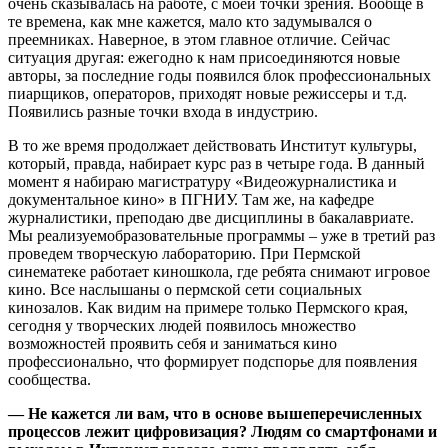
очень сказывалась на работе, с моей точки зрения. Вообще в
те времена, как мне кажется, мало кто задумывался о
преемниках. Наверное, в этом главное отличие. Сейчас
ситуация другая: ежегодно к нам присоединяются новые
авторы, за последние годы появился блок профессиональных
пиарщиков, операторов, приходят новые режиссеры и т.д.
Появились разные точки входа в индустрию.
В то же время продолжает действовать Институт культуры,
который, правда, набирает курс раз в четыре года. В данный
момент я набираю магистратуру «Видеожурналистика и
документальное кино» в ПГНИУ. Там же, на кафедре
журналистики, преподаю две дисциплины в бакалавриате.
Мы реализуемобразовательные программы – уже в третий раз
проведем творческую лабораторию. При Пермской
синематеке работает киношкола, где ребята снимают игровое
кино. Все наслышаны о пермской сети социальных
кинозалов. Как видим на примере только Пермского края,
сегодня у творческих людей появилось множество
возможностей проявить себя и заниматься кино
профессионально, что формирует подспорье для появления
сообщества.
— Не кажется ли вам, что в основе вышеперечисленных
процессов лежит цифровизация? Людям со смартфонами и