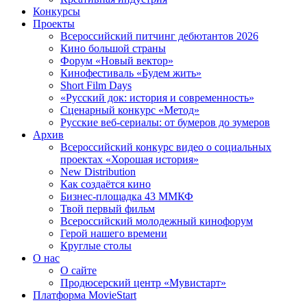
Конкурсы
Проекты
Всероссийский питчинг дебютантов 2026
Кино большой страны
Форум «Новый вектор»
Кинофестиваль «Будем жить»
Short Film Days
«Русский док: история и современность»
Сценарный конкурс «Метод»
Русские веб-сериалы: от бумеров до зумеров
Архив
Всероссийский конкурс видео о социальных
проектах «Хорошая история»
New Distribution
Как создаётся кино
Бизнес-площадка 43 ММКФ
Твой первый фильм
Всероссийский молодежный кинофорум
Герой нашего времени
Круглые столы
О нас
О сайте
Продюсерский центр «Мувистарт»
Платформа MovieStart