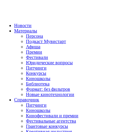
Новости
Материалы
Персона
Подкаст Мувистарт
Афиша
Премии
Фестивали
Юридические вопросы
Питчинги
Конкурсы
Киношколы
Библиотека
Формат: без фильтров
Новые кинотехнологии
Справочник
Питчинги
Киношколы
Кинофестивали и премии
Фестивальные агентства
Грантовые конкурсы
Креативная индустрия