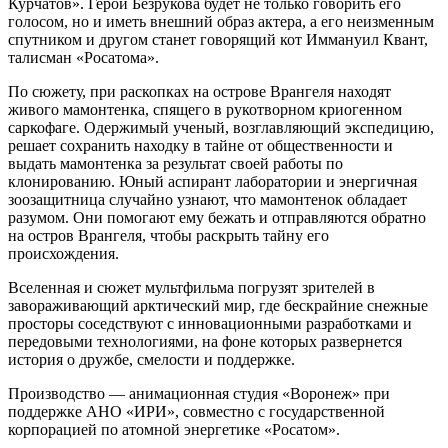
Курчатов». Герой Безрукова будет не только говорить его
голосом, но и иметь внешний образ актера, а его неизменным
спутником и другом станет говорящий кот Иммануил Квант,
талисман «Росатома».
По сюжету, при раскопках на острове Врангеля находят
живого мамонтенка, спящего в рукотворном криогенном
саркофаге. Одержимый ученый, возглавляющий экспедицию,
решает сохранить находку в тайне от общественности и
выдать мамонтенка за результат своей работы по
клонированию. Юный аспирант лаборатории и энергичная
зоозащитница случайно узнают, что мамонтенок обладает
разумом. Они помогают ему бежать и отправляются обратно
на остров Врангеля, чтобы раскрыть тайну его
происхождения.
Вселенная и сюжет мультфильма погрузят зрителей в
завораживающий арктический мир, где бескрайние снежные
просторы соседствуют с инновационными разработками и
передовыми технологиями, на фоне которых развернется
история о дружбе, смелости и поддержке.
Производство — анимационная студия «Воронеж» при
поддержке АНО «ИРИ», совместно с государственной
корпорацией по атомной энергетике «Росатом».