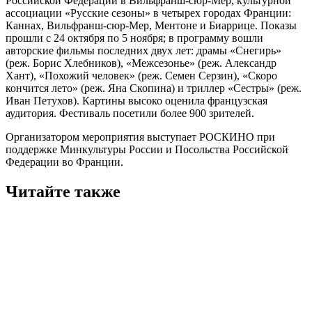
Российской Федерации в Вильфранш-сюр-Мер, культурной
ассоциации «Русские сезоны» в четырех городах Франции:
Каннах, Вильфранш-сюр-Мер, Ментоне и Биаррице. Показы
прошли с 24 октября по 5 ноября; в программу вошли
авторские фильмы последних двух лет: драмы «Снегирь»
(реж. Борис Хлебников), «Межсезонье» (реж. Александр
Хант), «Похожий человек» (реж. Семен Серзин), «Скоро
кончится лето» (реж. Яна Скопина) и триллер «Сестры» (реж.
Иван Петухов). Картины высоко оценила французская
аудитория. Фестиваль посетили более 900 зрителей.
Организатором мероприятия выступает РОСКИНО при
поддержке Минкультуры России и Посольства Российской
Федерации во Франции.
Читайте также