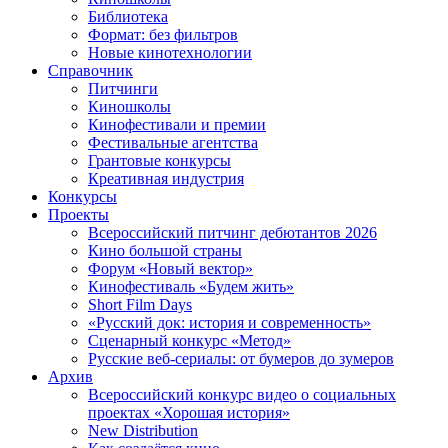
Библиотека
Формат: без фильтров
Новые кинотехнологии
Справочник
Питчинги
Киношколы
Кинофестивали и премии
Фестивальные агентства
Грантовые конкурсы
Креативная индустрия
Конкурсы
Проекты
Всероссийский питчинг дебютантов 2026
Кино большой страны
Форум «Новый вектор»
Кинофестиваль «Будем жить»
Short Film Days
«Русский док: история и современность»
Сценарный конкурс «Метод»
Русские веб-сериалы: от бумеров до зумеров
Архив
Всероссийский конкурс видео о социальных
проектах «Хорошая история»
New Distribution