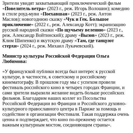
Зрители увидят захватывающий приключенческий фильм
«
Повелитель ветра
» (2023 г., реж. Игорь Волошин); комедию
в стиле роуд-муви «
Поехавшая
» (2023 г., реж. Антон
Маслов); новогоднюю сказку «
Чук и Гек. Большое
приключение
» (2022 г., реж. Александр Котт); экранизацию
русской народной сказки «
По щучьему велению
» (2023 г.,
реж. Александр Войтинский); драму «
Вызов
» (2023 г., реж.
Клим Шипенко) и якутскую драму «
Там, где танцуют
стерхи
» (2024 г., реж. Михаил Лукачевский).
Министр культуры Российской Федерации Ольга
Любимова:
«У французской публики всегда был интерес к русской
культуре, в частности, к советскому и российскому
кинематографу. В прошлом году мы с успехом провели
фестиваль российского кино в четырех городах Франции, и
сами зрители выразили желание видеть больше российских
фильмов. Благодарим наших коллег из Посольства
Российской Федерации во Франции и Российского духовно-
культурного православного центра в Париже за помощь и
содействие в организации Фестиваля. Такая поддержка очень
ценна и подтверждает, что кино по-прежнему остается
важным культурным мостом, соединяющим страны».