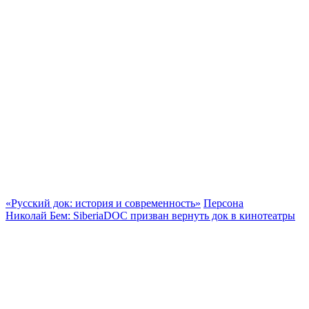
«Русский док: история и современность»
Персона
Николай Бем: SiberiaDOC призван вернуть док в кинотеатры