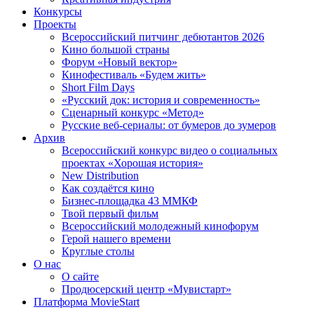
Конкурсы
Проекты
Всероссийский питчинг дебютантов 2026
Кино большой страны
Форум «Новый вектор»
Кинофестиваль «Будем жить»
Short Film Days
«Русский док: история и современность»
Сценарный конкурс «Метод»
Русские веб-сериалы: от бумеров до зумеров
Архив
Всероссийский конкурс видео о социальных
проектах «Хорошая история»
New Distribution
Как создаётся кино
Бизнес-площадка 43 ММКФ
Твой первый фильм
Всероссийский молодежный кинофорум
Герой нашего времени
Круглые столы
О нас
О сайте
Продюсерский центр «Мувистарт»
Платформа MovieStart