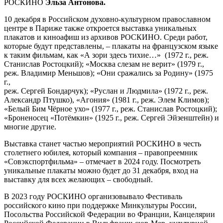
РОСКИНО
Эльза Антонова.
10 декабря в Российском духовно-культурном православном
центре в Париже также откроется выставка уникальных
плакатов и киноафиш из архивов РОСКИНО. Среди работ,
которые будут представлены,
–
плакаты на французском языке
к таким фильмам, как «А зори здесь тихие…» (1972 г., реж.
Станислав Ростоцкий); «Москва слезам не верит» (1979 г.,
реж. Владимир Меньшов); «Они сражались за Родину» (1975
г.,
реж. Сергей Бондарчук); «Руслан и Людмила» (1972 г., реж.
Александр Птушко), «Агония» (1981 г., реж. Элем Климов);
«Белый Бим Чёрное ухо» (1977 г., реж. Станислав Ростоцкий);
«Броненосец «Потёмкин» (1925 г., реж. Сергей Эйзенштейн) и
многие другие.
Выставка станет частью мероприятий РОСКИНО в честь
столетнего юбилея, который компания
–
правопреемник
«Совэкспортфильма»
–
отмечает в 2024 году. Посмотреть
уникальные плакаты можно будет до 31 декабря, вход на
выставку для всех желающих
–
свободный.
В 2023 году РОСКИНО организовывало Фестиваль
российского кино при поддержке Минкультуры России,
Посольства Российской Федерации во Франции, Канцелярии