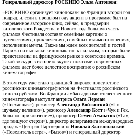
Генеральный директор РОСКИНО Эльза Антонова
:
«РОСКИНО организует кинопоказы во Франции второй год
подряд, и, если в прошлом году акцент в программе был на
современное авторское кино, сейчас, в преддверии
католического Рождества и Нового года большую часть
фильмов Фестиваля составят семейные картины о
путешествиях, приключениях, семейных взаимоотношениях,
исполнении мечты. Также мы ждем всех жителей и гостей
Парижа на выставке киноплакатов к фильмам, которые были
представлены на французском рынке в советские времена.
Такой экскурс в историю вкупе с показами современных
фильмов даст более целостное восприятие о российском
кинематографе».
В этом году уже стало традицией широкое присутствие
российских кинематографистов на Фестивалях российского
кино за рубежом. Во Франции амбассадорами отечественного
кинематографа выступят актриса
Ольга Лерман
(«Поехавшая»), режиссер
Александр Войтинский
(«По
щучьему велению»), режиссер
Александр Котт
(«Чук и Гек.
Большое приключение»), продюсер
Семен Аманатов
(«Там,
где танцуют стерхи»), директор департамента международных
продаж «Централ Партнершип»
Николай Златопольский
(«Повелитель ветра», «Вызов») и генеральный директор