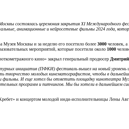
ея Москвы состоялась церемония закрытия XI Международного фе
тальные, анимационные и нейросетевые фильмы 2024 года, кот
а Музея Москвы и за неделю его посетило более
3000
человек, а
разовательных мероприятий, которые посетили около
1000
челов
роткометражного кино» закрыл генеральный продюсер
Дмитрий
турных инициатив (ПФКИ) фестиваль вышел на новый уровень и 
ть творчество молодых кинематографистов, чтобы в дальнейше
и фильмы. И еще хотел бы отметить площадку кинотеатра Музея
ательных программ и питчингов. Мы бы хотели в дальнейшем с
«Хребет» и концертом молодой инди-исполнительницы Лены Авг