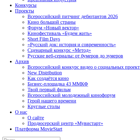
Конкурсы
Проекты
Всероссийский питчинг дебютантов 2026
Кино большой страны
Форум «Новый вектор»
Кинофестиваль «Будем жить»
Short Film Days
«Русский док: история и современность»
Сценарный конкурс «Метод»
Русские веб-сериалы: от бумеров до зумеров
Архив
Всероссийский конкурс видео о социальных проек
New Distribution
Как создаётся кино
Бизнес-площадка 43 ММКФ
Твой первый фильм
Всероссийский молодежный кинофорум
Герой нашего времени
Круглые столы
О нас
О сайте
Продюсерский центр «Мувистарт»
Платформа MovieStart