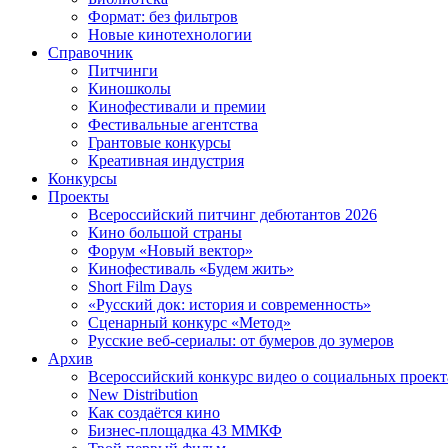
Формат: без фильтров
Новые кинотехнологии
Справочник
Питчинги
Киношколы
Кинофестивали и премии
Фестивальные агентства
Грантовые конкурсы
Креативная индустрия
Конкурсы
Проекты
Всероссийский питчинг дебютантов 2026
Кино большой страны
Форум «Новый вектор»
Кинофестиваль «Будем жить»
Short Film Days
«Русский док: история и современность»
Сценарный конкурс «Метод»
Русские веб-сериалы: от бумеров до зумеров
Архив
Всероссийский конкурс видео о социальных проек
New Distribution
Как создаётся кино
Бизнес-площадка 43 ММКФ