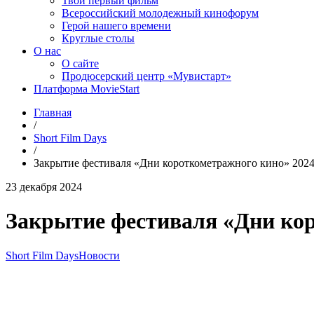
Твой первый фильм
Всероссийский молодежный кинофорум
Герой нашего времени
Круглые столы
О нас
О сайте
Продюсерский центр «Мувистарт»
Платформа MovieStart
Главная
/
Short Film Days
/
Закрытие фестиваля «Дни короткометражного кино» 202
23 декабря 2024
Закрытие фестиваля «Дни ко
Short Film Days
Новости