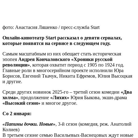
фото: Анастасия Ляшенко / пресс-служба Start
Онлайн-кинотеатр Start рассказал о девяти сериалах,
которые появятся на сервисе в следующем году.
Самым масштабным из них обещает стать историческая
эпопея
Андрея Кончаловского «Хроники русской
революции»
, которая охватит период с 1905 по 1924 год.
Главные роли в многосерийном проекте исполнили Юра
Борисов, Евгений Ткачук, Никита Ефремов, Юлия Высоцкая
и другие.
Среди других новинок 2025-го – третий сезон комедии
«Два
холма»
, продолжение
«Лихих»
Юрия Быкова, экшн-драма
«Высокий сезон»
и многое другое.
Со 2 января:
«Папины дочки. Новые»
, 3-й сезон (комедия, реж. Анатолий
Колиев)
В третьем сезоне семью Васильевых-Васнецовых ждут новые