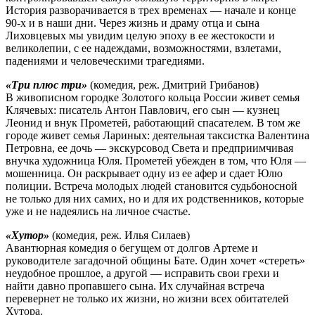
История разворачивается в трех временах — начале и конце
90-х и в наши дни. Через жизнь и драму отца и сына
Лиховцевых мы увидим целую эпоху в ее жестокости и
великолепии, с ее надеждами, возможностями, взлетами,
падениями и человеческими трагедиями.
«Три плюс три»
(комедия, реж. Дмитрий Грибанов)
В живописном городке Золотого кольца России живет семья
Клячевых: писатель Антон Павлович, его сын — кузнец
Леонид и внук Прометей, работающий спасателем. В том же
городе живет семья Лариных: деятельная таксистка Валентина
Петровна, ее дочь — экскурсовод Света и предприимчивая
внучка художница Юля. Прометей убежден в том, что Юля —
мошенница. Он раскрывает одну из ее афер и сдает Юлю
полиции. Встреча молодых людей становится судьбоносной
не только для них самих, но и для их родственников, которые
уже и не надеялись на личное счастье.
«Хутор»
(комедия, реж. Илья Силаев)
Авантюрная комедия о бегущем от долгов Артеме и
руководителе загадочной общины Бате. Один хочет «стереть»
неудобное прошлое, а другой — исправить свои грехи и
найти давно пропавшего сына. Их случайная встреча
перевернет не только их жизни, но жизни всех обитателей
Хутора.