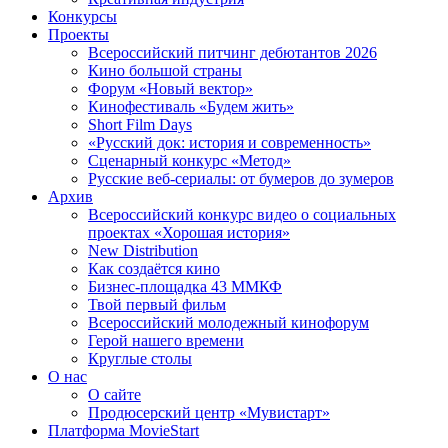
Конкурсы
Проекты
Всероссийский питчинг дебютантов 2026
Кино большой страны
Форум «Новый вектор»
Кинофестиваль «Будем жить»
Short Film Days
«Русский док: история и современность»
Сценарный конкурс «Метод»
Русские веб-сериалы: от бумеров до зумеров
Архив
Всероссийский конкурс видео о социальных
проектах «Хорошая история»
New Distribution
Как создаётся кино
Бизнес-площадка 43 ММКФ
Твой первый фильм
Всероссийский молодежный кинофорум
Герой нашего времени
Круглые столы
О нас
О сайте
Продюсерский центр «Мувистарт»
Платформа MovieStart