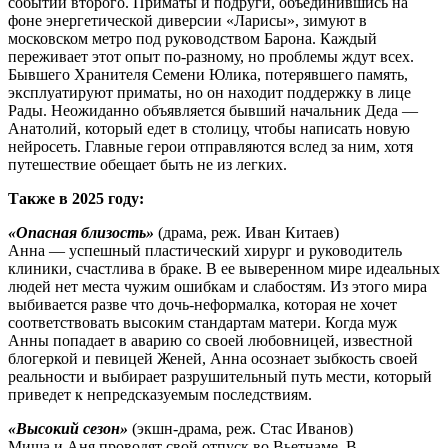
событий второго. Приматы и подруги, объединившись на
фоне энергетической диверсии «Ларисы», зимуют в
московском метро под руководством Барона. Каждый
переживает этот опыт по-разному, но проблемы ждут всех.
Бывшего Хранителя Семени Юлика, потерявшего память,
эксплуатируют приматы, но он находит поддержку в лице
Рады. Неожиданно объявляется бывший начальник Деда —
Анатолий, который едет в столицу, чтобы написать новую
нейросеть. Главные герои отправляются вслед за ним, хотя
путешествие обещает быть не из легких.
Также в 2025 году:
«Опасная близость»
(драма, реж. Иван Китаев)
Анна — успешный пластический хирург и руководитель
клиники, счастлива в браке. В ее выверенном мире идеальных
людей нет места чужим ошибкам и слабостям. Из этого мира
выбивается разве что дочь-неформалка, которая не хочет
соответствовать высоким стандартам матери. Когда муж
Анны попадает в аварию со своей любовницей, известной
блогеркой и певицей Женей, Анна осознает зыбкость своей
реальности и выбирает разрушительный путь мести, который
приведет к непредсказуемым последствиям.
«Высокий сезон»
(экшн-драма, реж. Стас Иванов)
Миша и Аня проводят свой отпуск во Вьетнаме. В