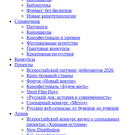
Библиотека
Формат: без фильтров
Новые кинотехнологии
Справочник
Питчинги
Киношколы
Кинофестивали и премии
Фестивальные агентства
Грантовые конкурсы
Креативная индустрия
Конкурсы
Проекты
Всероссийский питчинг дебютантов 2026
Кино большой страны
Форум «Новый вектор»
Кинофестиваль «Будем жить»
Short Film Days
«Русский док: история и современность»
Сценарный конкурс «Метод»
Русские веб-сериалы: от бумеров до зумеров
Архив
Всероссийский конкурс видео о социальных
проектах «Хорошая история»
New Distribution