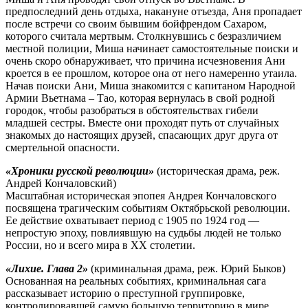
предпоследний день отдыха, накануне отъезда, Аня пропадает
после встречи со своим бывшим бойфрендом Сахаром,
которого считала мертвым. Столкнувшись с безразличием
местной полиции, Миша начинает самостоятельные поиски и
очень скоро обнаруживает, что причина исчезновения Ани
кроется в ее прошлом, которое она от него намеренно утаила.
Начав поиски Ани, Миша знакомится с капитаном Народной
Армии Вьетнама – Тао, которая вернулась в свой родной
городок, чтобы разобраться в обстоятельствах гибели
младшей сестры. Вместе они проходят путь от случайных
знакомых до настоящих друзей, спасающих друг друга от
смертельной опасности.
«Хроники русской революции»
(историческая драма, реж.
Андрей Кончаловский)
Масштабная историческая эпопея Андрея Кончаловского
посвящена трагическим событиям Октябрьской революции.
Ее действие охватывает период с 1905 по 1924 год —
непростую эпоху, повлиявшую на судьбы людей не только
России, но и всего мира в XX столетии.
«Лихие. Глава 2»
(криминальная драма, реж. Юрий Быков)
Основанная на реальных событиях, криминальная сага
рассказывает историю о преступной группировке,
контролировавшей самую большую территорию в мире.