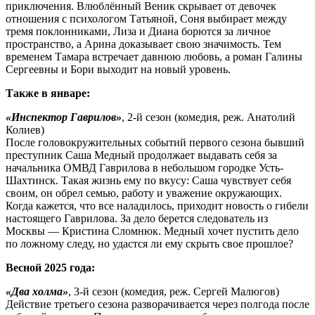
приключения. Влюблённый Веник скрывает от девочек
отношения с психологом Татьяной, Соня выбирает между
тремя поклонниками, Лиза и Диана борются за личное
пространство, а Арина доказывает свою значимость. Тем
временем Тамара встречает давнюю любовь, а роман Галины
Сергеевны и Бори выходит на новый уровень.
Также в январе:
«Инспектор Гаврилов»
, 2-й сезон (комедия, реж. Анатолий
Колиев)
После головокружительных событий первого сезона бывший
преступник Саша Медный продолжает выдавать себя за
начальника ОМВД Гаврилова в небольшом городке Усть-
Шахтинск. Такая жизнь ему по вкусу: Саша чувствует себя
своим, он обрел семью, работу и уважение окружающих.
Когда кажется, что все наладилось, приходит новость о гибели
настоящего Гаврилова. За дело берется следователь из
Москвы — Кристина Сломнюк. Медный хочет пустить дело
по ложному следу, но удастся ли ему скрыть свое прошлое?
Весной 2025 года:
«Два холма»
, 3-й сезон (комедия, реж. Сергей Малюгов)
Действие третьего сезона разворачивается через полгода после