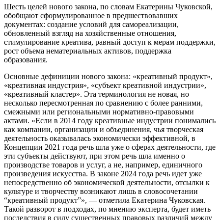
Шесть целей нового закона, по словам Екатерины Чуковской,
обобщают сформулированное в предшествовавших
документах: создание условий для самореализации,
обновленный взгляд на хозяйственные отношения,
стимулирование креатива, равный доступ к мерам поддержки,
рост объема нематериальных активов, поддержка
образования.
Основные дефиниции нового закона: «креативный продукт»,
«креативная индустрия», «субъект креативной индустрии»,
«креативный кластер». Эта терминология не новая, но
несколько пересмотренная по сравнению с более ранними,
смежными или региональными нормативно-правовыми
актами. «Если в 2014 году креативные индустрии понимались
как компании, организации и объединения, чья творческая
деятельность оказывалась экономически эффективной, в
Концепции 2021 года речь шла уже о сферах деятельности, где
эти субъекты действуют, при этом речь шла именно о
производстве товаров и услуг, а не, например, единичного
произведения искусства. В законе 2024 года речь идет уже
непосредственно об экономической деятельности, отсылки к
культуре и творчеству возникают лишь в словосочетании
“креативный продукт”», — отметила Екатерина Чуковская.
Такой разворот в подходах, по мнению эксперта, будет иметь
последствия в силу существенных правовых различий между