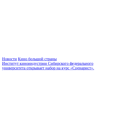
Новости
Кино большой страны
Институт киноиндустрии Сибирского федерального
университета открывает набор на курс «Сценарист».