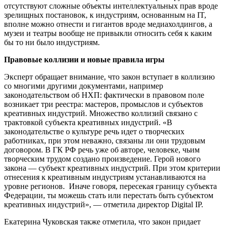
отсутствуют сложные объекты интеллектуальных прав вроде
зрелищных постановок, к индустриям, основанным на IT,
вполне можно отнести и гигантов вроде медиахолдингов, а
музеи и театры вообще не привыкли относить себя к каким
бы то ни было индустриям.
Правовые коллизии и новые правила игры
Эксперт обращает внимание, что закон вступает в коллизию
со многими другими документами, например
законодательством об НХП: фактически в правовом поле
возникает три реестра: мастеров, промыслов и субъектов
креативных индустрий. Множество коллизий связано с
трактовкой субъекта креативных индустрий. «В
законодательстве о культуре речь идет о творческих
работниках, при этом неважно, связаны ли они трудовым
договором. В ГК РФ речь уже об авторе, человеке, чьим
творческим трудом создано произведение. Герой нового
закона — субъект креативных индустрий. При этом критерии
отнесения к креативным индустриям устанавливаются на
уровне регионов. Иначе говоря, пересекая границу субъекта
Федерации, ты можешь стать или перестать быть субъектом
креативных индустрий», — отметила директор Digital IP.
Екатерина Чуковская также отметила, что закон придает