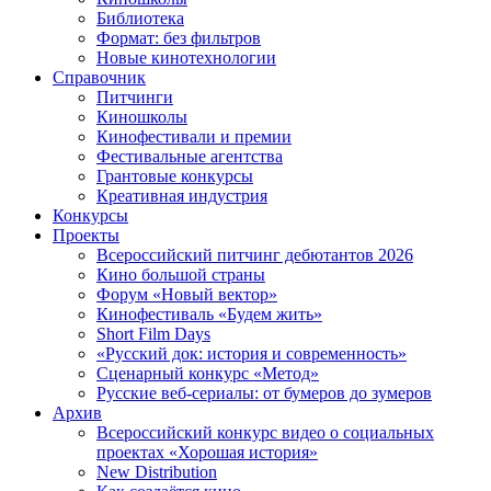
Библиотека
Формат: без фильтров
Новые кинотехнологии
Справочник
Питчинги
Киношколы
Кинофестивали и премии
Фестивальные агентства
Грантовые конкурсы
Креативная индустрия
Конкурсы
Проекты
Всероссийский питчинг дебютантов 2026
Кино большой страны
Форум «Новый вектор»
Кинофестиваль «Будем жить»
Short Film Days
«Русский док: история и современность»
Сценарный конкурс «Метод»
Русские веб-сериалы: от бумеров до зумеров
Архив
Всероссийский конкурс видео о социальных
проектах «Хорошая история»
New Distribution