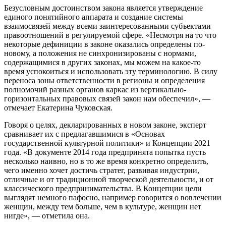
Безусловным достоинством закона является утверждение
единого понятийного аппарата и создание системы
взаимосвязей между всеми заинтересованными субъектами
правоотношений в регулируемой сфере. «Несмотря на то что
некоторые дефиниции в законе оказались определены по-
новому, а положения не синхронизированы с нормами,
содержащимися в других законах, мы можем на какое-то
время успокоиться и использовать эту терминологию. В силу
переноса зоны ответственности в регионы и определения
полномочий разных органов каркас из вертикально-
горизонтальных правовых связей закон нам обеспечил», —
отмечает Екатерина Чуковская.
Говоря о целях, декларированных в новом законе, эксперт
сравнивает их с предлагавшимися в «Основах
государственной культурной политики» и Концепции 2021
года. «В документе 2014 года предпринята попытка пусть
несколько наивно, но в то же время конкретно определить,
чего именно хочет достичь стратег, развивая индустрии,
отличные и от традиционной творческой деятельности, и от
классического предпринимательства. В Концепции цели
выглядят немного пафосно, например говорится о вовлечении
женщин, между тем больше, чем в культуре, женщин нет
нигде», — отметила она.