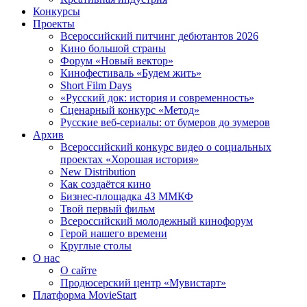
Конкурсы
Проекты
Всероссийский питчинг дебютантов 2026
Кино большой страны
Форум «Новый вектор»
Кинофестиваль «Будем жить»
Short Film Days
«Русский док: история и современность»
Сценарный конкурс «Метод»
Русские веб-сериалы: от бумеров до зумеров
Архив
Всероссийский конкурс видео о социальных
проектах «Хорошая история»
New Distribution
Как создаётся кино
Бизнес-площадка 43 ММКФ
Твой первый фильм
Всероссийский молодежный кинофорум
Герой нашего времени
Круглые столы
О нас
О сайте
Продюсерский центр «Мувистарт»
Платформа MovieStart