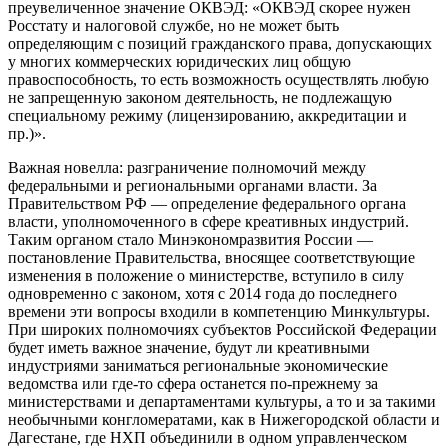
преувеличенное значение ОКВЭД: «ОКВЭД скорее нужен
Росстату и налоговой службе, но не может быть
определяющим с позиций гражданского права, допускающих
у многих коммерческих юридических лиц общую
правоспособность, то есть возможность осуществлять любую
не запрещенную законом деятельность, не подлежащую
специальному режиму (лицензированию, аккредитации и
пр.)».
Важная новелла: разграничение полномочий между
федеральными и региональными органами власти. За
Правительством РФ — определение федерального органа
власти, уполномоченного в сфере креативных индустрий.
Таким органом стало Минэкономразвития России —
постановление Правительства, вносящее соответствующие
изменения в положение о министерстве, вступило в силу
одновременно с законом, хотя с 2014 года до последнего
времени эти вопросы входили в компетенцию Минкультуры.
При широких полномочиях субъектов Российской Федерации
будет иметь важное значение, будут ли креативными
индустриями заниматься региональные экономические
ведомства или где-то сфера останется по-прежнему за
министерствами и департаментами культуры, а то и за такими
необычными конгломератами, как в Нижегородской области и
Дагестане, где НХП объединили в одном управленческом