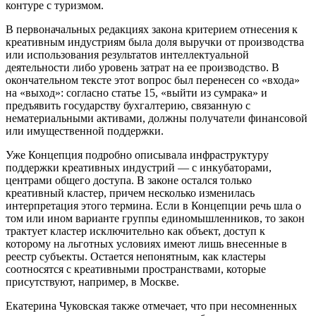
контуре с туризмом.
В первоначальных редакциях закона критерием отнесения к
креативным индустриям была доля выручки от производства
или использования результатов интеллектуальной
деятельности либо уровень затрат на ее производство. В
окончательном тексте этот вопрос был перенесен со «входа»
на «выход»: согласно статье 15, «выйти из сумрака» и
предъявить государству бухгалтерию, связанную с
нематериальными активами, должны получатели финансовой
или имущественной поддержки.
Уже Концепция подробно описывала инфраструктуру
поддержки креативных индустрий — с инкубаторами,
центрами общего доступа. В законе остался только
креативный кластер, причем несколько изменилась
интерпретация этого термина. Если в Концепции речь шла о
том или ином варианте группы единомышленников, то закон
трактует кластер исключительно как объект, доступ к
которому на льготных условиях имеют лишь внесенные в
реестр субъекты. Остается непонятным, как кластеры
соотносятся с креативными пространствами, которые
присутствуют, например, в Москве.
Екатерина Чуковская также отмечает, что при несомненных