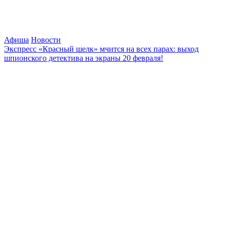
Афиша
Новости
Экспресс «Красный шелк» мчится на всех парах: выход
шпионского детектива на экраны 20 февраля!