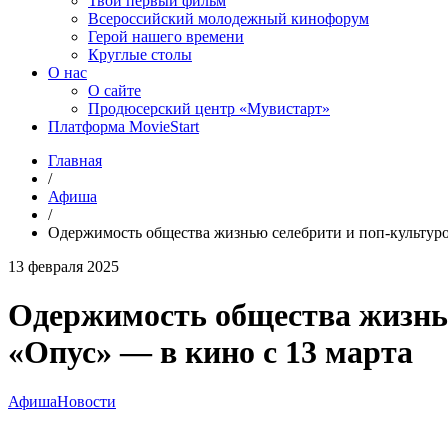
Твой первый фильм
Всероссийский молодежный кинофорум
Герой нашего времени
Круглые столы
О нас
О сайте
Продюсерский центр «Мувистарт»
Платформа MovieStart
Главная
/
Афиша
/
Одержимость общества жизнью селебрити и поп-культуро
13 февраля 2025
Одержимость общества жизнью
«Опус» — в кино с 13 марта
Афиша
Новости