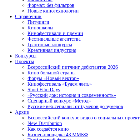
Формат: без фильтров
Новые кинотехнологии
Справочник
Питчинги
Киношколы
Кинофестивали и премии
Фестивальные агентства
Грантовые конкурсы
Креативная индустрия
Конкурсы
Проекты
Всероссийский питчинг дебютантов 2026
Кино большой страны
Форум «Новый вектор»
Кинофестиваль «Будем жить»
Short Film Days
«Русский док: история и современность»
Сценарный конкурс «Метод»
Русские веб-сериалы: от бумеров до зумеров
Архив
Всероссийский конкурс видео о социальных проек
New Distribution
Как создаётся кино
Бизнес-площадка 43 ММКФ