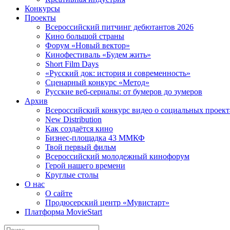
Конкурсы
Проекты
Всероссийский питчинг дебютантов 2026
Кино большой страны
Форум «Новый вектор»
Кинофестиваль «Будем жить»
Short Film Days
«Русский док: история и современность»
Сценарный конкурс «Метод»
Русские веб-сериалы: от бумеров до зумеров
Архив
Всероссийский конкурс видео о социальных проек
New Distribution
Как создаётся кино
Бизнес-площадка 43 ММКФ
Твой первый фильм
Всероссийский молодежный кинофорум
Герой нашего времени
Круглые столы
О нас
О сайте
Продюсерский центр «Мувистарт»
Платформа MovieStart