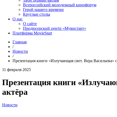
Твой первый фильм
Всероссийский молодежный кинофорум
Герой нашего времени
Круглые столы
О нас
О сайте
Продюсерский центр «Мувистарт»
Платформа MovieStart
Главная
/
Новости
/
Презентация книги «Излучающая свет. Вера Васильева» с
11 февраля 2025
Презентация книги «Излучающ
актёра
Новости