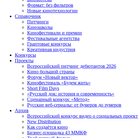
Формат: без фильтров
Новые кинотехнологии
Справочник
Питчинги
Киношколы
Кинофестивали и премии
Фестивальные агентства
Грантовые конкурсы
Креативная индустрия
Конкурсы
Проекты
Всероссийский питчинг дебютантов 2026
Кино большой страны
Форум «Новый вектор»
Кинофестиваль «Будем жить»
Short Film Days
«Русский док: история и современность»
Сценарный конкурс «Метод»
Русские веб-сериалы: от бумеров до зумеров
Архив
Всероссийский конкурс видео о социальных проек
New Distribution
Как создаётся кино
Бизнес-площадка 43 ММКФ