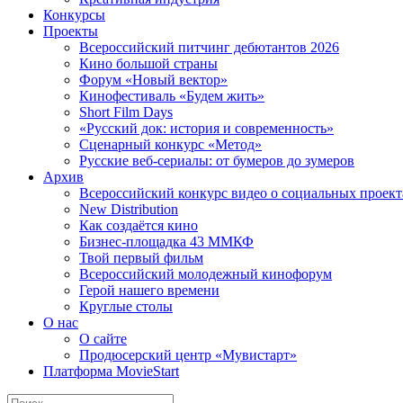
Конкурсы
Проекты
Всероссийский питчинг дебютантов 2026
Кино большой страны
Форум «Новый вектор»
Кинофестиваль «Будем жить»
Short Film Days
«Русский док: история и современность»
Сценарный конкурс «Метод»
Русские веб-сериалы: от бумеров до зумеров
Архив
Всероссийский конкурс видео о социальных проек
New Distribution
Как создаётся кино
Бизнес-площадка 43 ММКФ
Твой первый фильм
Всероссийский молодежный кинофорум
Герой нашего времени
Круглые столы
О нас
О сайте
Продюсерский центр «Мувистарт»
Платформа MovieStart