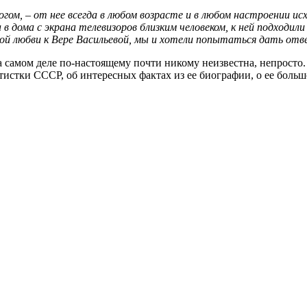
ом, – от нее всегда в любом возрасте и в любом настроении исхо
в дома с экрана телевизоров близким человеком, к ней подходили
ной любви к Вере Васильевой, мы и хотели попытаться дать отв
на самом деле по-настоящему почти никому неизвестна, непросто
тистки СССР, об интересных фактах из ее биографии, о ее боль