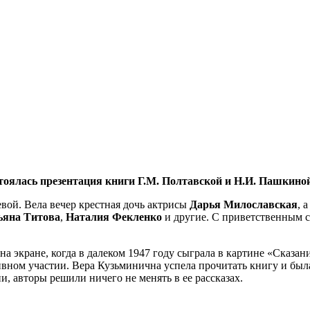
остоялась презентация книги Г.М. Полтавской и Н.И. Пашкин
вой. Вела вечер крестная дочь актрисы
Дарья Милославская
, 
ьяна Титова
,
Наталия Фекленко
и другие. С приветственным с
а экране, когда в далеком 1947 году сыграла в картине «Сказани
вном участии. Вера Кузьминична успела прочитать книгу и была
и, авторы решили ничего не менять в ее рассказах.