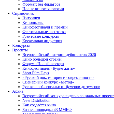
Формат: без фильтров
Новые кинотехнологии
Справочник
Питчинги
Киношколы
Кинофестивали и премии
Фестивальные агентства
Грантовые конкурсы
Креативная индустрия
Конкурсы
Проекты
Всероссийский питчинг дебютантов 2026
Кино большой страны
Форум «Новый вектор»
Кинофестиваль «Будем жить»
Short Film Days
«Русский док: история и современность»
Сценарный конкурс «Метод»
Русские веб-сериалы: от бумеров до зумеров
Архив
Всероссийский конкурс видео о социальных проек
New Distribution
Как создаётся кино
Бизнес-площадка 43 ММКФ