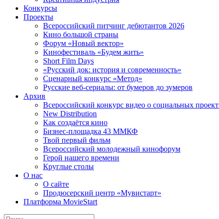
Конкурсы
Проекты
Всероссийский питчинг дебютантов 2026
Кино большой страны
Форум «Новый вектор»
Кинофестиваль «Будем жить»
Short Film Days
«Русский док: история и современность»
Сценарный конкурс «Метод»
Русские веб-сериалы: от бумеров до зумеров
Архив
Всероссийский конкурс видео о социальных проек
New Distribution
Как создаётся кино
Бизнес-площадка 43 ММКФ
Твой первый фильм
Всероссийский молодежный кинофорум
Герой нашего времени
Круглые столы
О нас
О сайте
Продюсерский центр «Мувистарт»
Платформа MovieStart