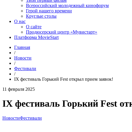
Твой первый фильм
Всероссийский молодежный кинофорум
Герой нашего времени
Круглые столы
О нас
О сайте
Продюсерский центр «Мувистарт»
Платформа MovieStart
Главная
/
Новости
/
Фестивали
/
IX фестиваль Горький Fest открыл прием заявок!
11 февраля 2025
IX фестиваль Горький Fest о
Новости
Фестивали