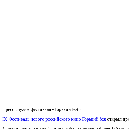
Пресс-служба фестиваля «Горький fest»
IX Фестиваль нового российского кино Горький fest
открыл при
За девять лет в рамках фестиваля было показано более 140 п