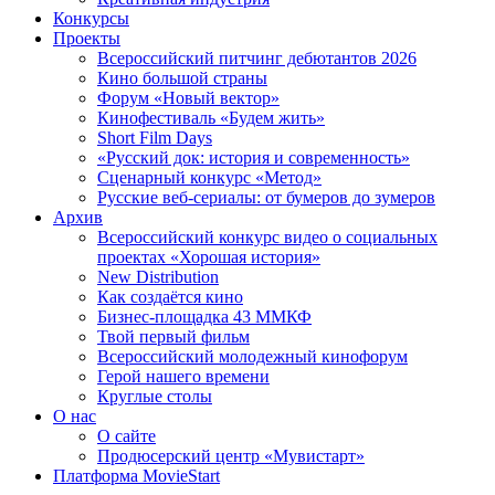
Конкурсы
Проекты
Всероссийский питчинг дебютантов 2026
Кино большой страны
Форум «Новый вектор»
Кинофестиваль «Будем жить»
Short Film Days
«Русский док: история и современность»
Сценарный конкурс «Метод»
Русские веб-сериалы: от бумеров до зумеров
Архив
Всероссийский конкурс видео о социальных
проектах «Хорошая история»
New Distribution
Как создаётся кино
Бизнес-площадка 43 ММКФ
Твой первый фильм
Всероссийский молодежный кинофорум
Герой нашего времени
Круглые столы
О нас
О сайте
Продюсерский центр «Мувистарт»
Платформа MovieStart