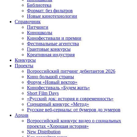
Библиотека
Формат: без фильтров
Новые кинотехнологии
Справочник
Питчинги
Киношколы
Кинофестивали и премии
Фестивальные агентства
Грантовые конкурсы
Креативная индустрия
Конкурсы
Проекты
Всероссийский питчинг дебютантов 2026
Кино большой страны
Форум «Новый вектор»
Кинофестиваль «Будем жить»
Short Film Days
«Русский док: история и современность»
Сценарный конкурс «Метод»
Русские веб-сериалы: от бумеров до зумеров
Архив
Всероссийский конкурс видео о социальных
проектах «Хорошая история»
New Distribution