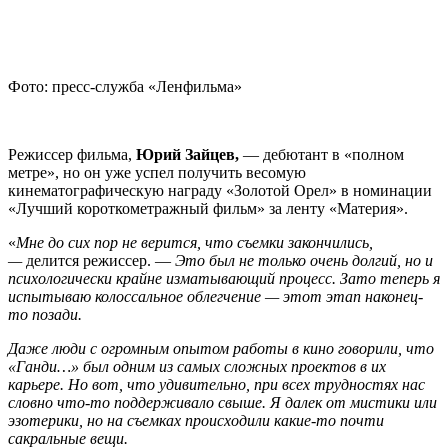
Фото: пресс-служба «Ленфильма»
Режиссер фильма,
Юрий Зайцев,
— дебютант в «полном
метре», но он уже успел получить весомую
кинематографическую награду «Золотой Орел» в номинации
«Лучший короткометражный фильм» за ленту «Материя».
«
Мне до сих пор не верится, что съемки закончились,
—
делится режиссер. —
Это был не только очень долгий, но и
психологически крайне изматывающий процесс. Зато теперь я
испытываю колоссальное облегчение — этот этап наконец-
то позади.
Даже люди с огромным опытом работы в кино говорили, что
«Ганди…» был одним из самых сложных проектов в их
карьере. Но вот, что удивительно, при всех трудностях нас
словно что-то поддерживало свыше. Я далек от мистики или
эзотерики, но на съемках происходили какие-то почти
сакральные вещи.