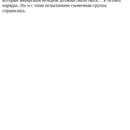
которые январским вечером должны были быть… в летних
нарядах. Но и с этим испытанием съемочная группа
справилась.