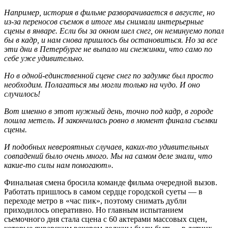
Например, история в фильме разворачивается в августе, но
из-за переносов съемок в итоге мы снимали интерьерные
сцены в январе. Если бы за окном шел снег, он неминуемо попал
бы в кадр, и нам снова пришлось бы остановиться. Но за все
эти дни в Петербурге не выпало ни снежинки, что само по
себе уже удивительно.
Но в одной-единственной сцене снег по задумке был просто
необходим. Полагаться мы могли только на чудо. И оно
случилось!
Вот именно в этот нужный день, точно под кадр, в городе
пошла метель. И закончилась ровно в момент финала съемки
сцены.
И подобных невероятных случаев, каких-то удивительных
совпадений было очень много. Мы на самом деле знали, что
какие-то силы нам помогают».
Финальная смена бросила команде фильма очередной вызов.
Работать пришлось в самом сердце городской суеты — в
переходе метро в «час пик», поэтому снимать дубли
приходилось оперативно. Но главным испытанием
съемочного дня стала сцена с 60 актерами массовых сцен,