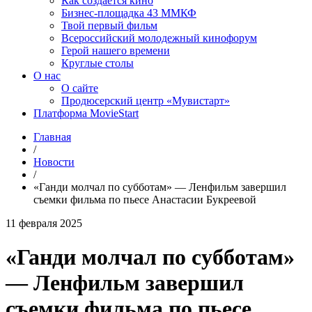
Как создаётся кино
Бизнес-площадка 43 ММКФ
Твой первый фильм
Всероссийский молодежный кинофорум
Герой нашего времени
Круглые столы
О нас
О сайте
Продюсерский центр «Мувистарт»
Платформа MovieStart
Главная
/
Новости
/
«Ганди молчал по субботам» — Ленфильм завершил
съемки фильма по пьесе Анастасии Букреевой
11 февраля 2025
«Ганди молчал по субботам»
— Ленфильм завершил
съемки фильма по пьесе