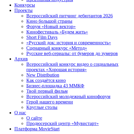
Конкурсы
Проекты
Всероссийский питчинг дебютантов 2026
Кино большой страны
Форум «Новый вектор»
Кинофестиваль «Будем жить»
Short Film Days
«Русский док: история и современность»
Сценарный конкурс «Метод»
Русские веб-сериалы: от бумеров до зумеров
Архив
Всероссийский конкурс видео о социальных
проектах «Хорошая история»
New Distribution
Как создаётся кино
Бизнес-площадка 43 ММКФ
Твой первый фильм
Всероссийский молодежный кинофорум
Герой нашего времени
Круглые столы
О нас
О сайте
Продюсерский центр «Мувистарт»
Платформа MovieStart