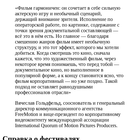
«Фильм гармоничен: он сочетает в себе сильную
актерскую игру и необычный сценарий,
держащий внимание зрителя. Исполнение по
операторской работе, по картинке, содержание с
точки зрения документальной составляющей —
всё это в нём есть. Но главное — благодаря
смешению жанров фильм имеет необычную
структуру, и это тот эффект, которого мы хотели
добиться. Когда смотришь это кино, сначала
кажется, что это художественный фильм, через
некоторое время понимаешь, что перед тобой —
документальное кино, но выполненное в
популярной форме, а к концу становится ясно, что
фильм корпоративный — но уже поздно. Такой
подход не оставляет равнодушными
профессионалов отрасли»
Вячеслав Гольдфельд, сооснователь и генеральный
директор коммуникационного агентства
FreeMotion и вице-президент по корпоративному
видеоконтенту международной ассоциации
International Quorum of Motion Pictures Producers.
Справка о фестивалях