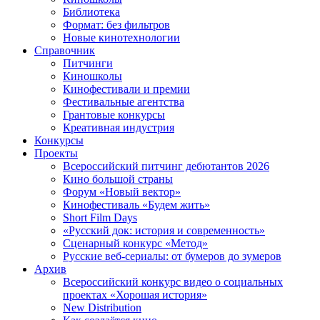
Библиотека
Формат: без фильтров
Новые кинотехнологии
Справочник
Питчинги
Киношколы
Кинофестивали и премии
Фестивальные агентства
Грантовые конкурсы
Креативная индустрия
Конкурсы
Проекты
Всероссийский питчинг дебютантов 2026
Кино большой страны
Форум «Новый вектор»
Кинофестиваль «Будем жить»
Short Film Days
«Русский док: история и современность»
Сценарный конкурс «Метод»
Русские веб-сериалы: от бумеров до зумеров
Архив
Всероссийский конкурс видео о социальных
проектах «Хорошая история»
New Distribution