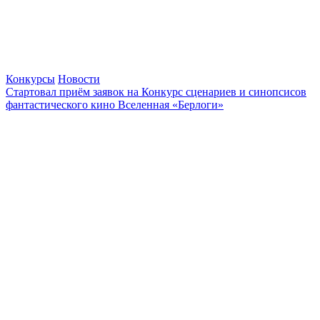
Конкурсы
Новости
Стартовал приём заявок на Конкурс сценариев и синопсисов
фантастического кино Вселенная «Берлоги»