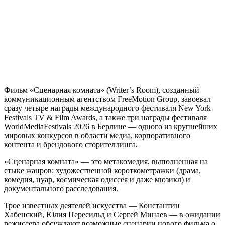
Фильм «Сценарная комната» (Writer’s Room), созданный
коммуникационным агентством FreeMotion Group, завоевал
сразу четыре награды международного фестиваля New York
Festivals TV & Film Awards, а также три награды фестиваля
WorldMediaFestivals 2026 в Берлине — одного из крупнейших
мировых конкурсов в области медиа, корпоративного
контента и брендового сторителлинга.
«Сценарная комната» — это метакомедия, выполненная на
стыке жанров: художественной короткометражки (драма,
комедия, нуар, космическая одиссея и даже мюзикл) и
документального расследования.
Трое известных деятелей искусства — Константин
Хабенский, Юлия Пересильд и Сергей Минаев — в ожидании
режиссера обсуждают возможные сценарии нового фильма о