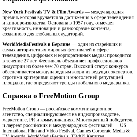
New York Festivals TV & Film Awards
— международная
премия, которая вручается за достижения в сфере телевидения
и кинопроизводства. Основана в 1957 году, отмечает
креативность, инновации и разнообразие контента,
созданного для глобальных аудиторий.
WorldMediaFestivals в Берлине
— один из старейших и
самых авторитетных мировых фестивалей в сфере
телевидения, цифровых и корпоративных медиа: проводится
в течение 27 лет. Фестиваль объединяет профессионалов
индустрии из более чем 70 стран. Высокий статус конкурса
обеспечивается международным жюри из ведущих экспертов,
строгими критериями оценки и многолетней репутацией
площадки, где определяют тренды глобального медиарынка.
Справка о FreeMotion Group
FreeMotion Group — российское коммуникационное
агентство, специализирующееся на видеопроизводстве,
маркетинге, PR и коммуникациях. Многократный победитель
и лауреат российских и международных фестивалей — US
International Film and Video Festival, Cannes Corporate Media &
TV Awards, WorldMediaFestivals, ТЭФИ-Капитал,