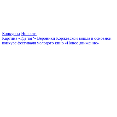
Конкурсы
Новости
Картина «Где ты?» Вероники Коржевской вошла в основной
конкурс фестиваля молодого кино «Новое движение»