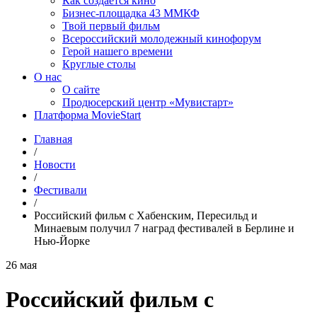
Как создаётся кино
Бизнес-площадка 43 ММКФ
Твой первый фильм
Всероссийский молодежный кинофорум
Герой нашего времени
Круглые столы
О нас
О сайте
Продюсерский центр «Мувистарт»
Платформа MovieStart
Главная
/
Новости
/
Фестивали
/
Российский фильм с Хабенским, Пересильд и
Минаевым получил 7 наград фестивалей в Берлине и
Нью-Йорке
26 мая
Российский фильм с