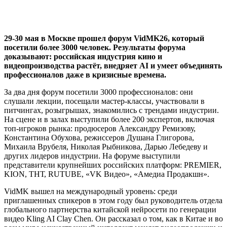
29-30 мая в Москве прошел форум VidMK26, который
посетили более 3000 человек. Результаты форума
доказывают: российская индустрия кино и
видеопроизводства растёт, внедряет AI и умеет объединять
профессионалов даже в кризисные времена.
За два дня форум посетили 3000 профессионалов: они
слушали лекции, посещали мастер-классы, участвовали в
питчингах, розыгрышах, знакомились с трендами индустрии.
На сцене и в залах выступили более 200 экспертов, включая
топ-игроков рынка: продюсеров Александру Ремизову,
Константина Обухова, режиссеров Душана Глигорова,
Михаила Врубеля, Николая Рыбникова, Дарью Лебедеву и
других лидеров индустрии. На форуме выступили
представители крупнейших российских платформ: PREMIER,
KION, ТНТ, RUTUBE, «VK Видео», «Амедиа Продакшн».
VidMK вышел на международный уровень: среди
приглашенных спикеров в этом году был руководитель отдела
глобального партнерства китайской нейросети по генерации
видео Kling AI Clay Chen. Он рассказал о том, как в Китае и во