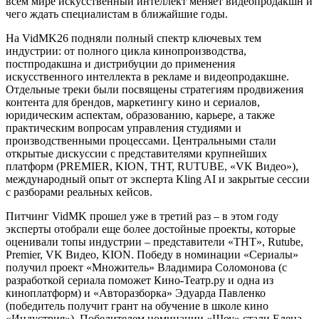
всем мире искусственный интеллект меняет видеопродакшн и
чего ждать специалистам в ближайшие годы.
На VidMK26 подняли полный спектр ключевых тем
индустрии: от полного цикла кинопроизводства,
постпродакшна и дистрибуции до применения
искусственного интеллекта в рекламе и видеопродакшне.
Отдельные треки были посвящены стратегиям продвижения
контента для брендов, маркетингу кино и сериалов,
юридическим аспектам, образованию, карьере, а также
практическим вопросам управления студиями и
производственными процессами. Центральными стали
открытые дискуссии с представителями крупнейших
платформ (PREMIER, KION, ТНТ, RUTUBE, «VK Видео»),
международный опыт от эксперта Kling AI и закрытые сессии
с разборами реальных кейсов.
Питчинг VidMK прошел уже в третий раз – в этом году
эксперты отобрали еще более достойные проекты, которые
оценивали топы индустрии – представители «ТНТ», Rutube,
Premier, VK Видео, KION. Победу в номинации «Сериалы»
получил проект «Множитель» Владимира Соломонова (с
разработкой сериала поможет Кино-Театр.ру и одна из
киноплатформ) и «Авторазборка» Эдуарда Павленко
(победитель получит грант на обучение в школе кино
«Индустрия»). Победителем номинации «Шоу» стали Елена