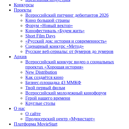
Конкурсы
Проекты
Всероссийский питчинг дебютантов 2026
Кино большой страны
Форум «Новый вектор»
Кинофестиваль «Будем жить»
Short Film Days
«Русский док: история и современность»
Сценарный конкурс «Метод»
Русские веб-сериалы: от бумеров до зумеров
Архив
Всероссийский конкурс видео о социальных
проектах «Хорошая история»
New Distribution
Как создаётся кино
Бизнес-площадка 43 ММКФ
Твой первый фильм
Всероссийский молодежный кинофорум
Герой нашего времени
Круглые столы
О нас
О сайте
Продюсерский центр «Мувистарт»
Платформа MovieStart