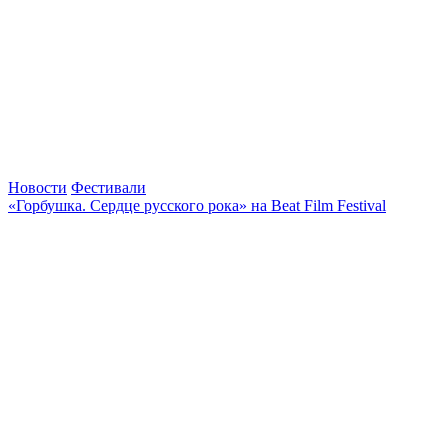
Новости
Фестивали
«Горбушка. Сердце русского рока» на Beat Film Festival