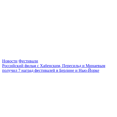
Новости
Фестивали
Российский фильм с Хабенским, Пересильд и Минаевым
получил 7 наград фестивалей в Берлине и Нью-Йорке