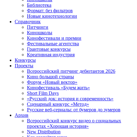
Библиотека
Формат: без фильтров
Новые кинотехнологии
Справочник
Питчинги
Киношколы
Кинофестивали и премии
Фестивальные агентства
Грантовые конкурсы
Креативная индустрия
Конкурсы
Проекты
Всероссийский питчинг дебютантов 2026
Кино большой страны
Форум «Новый вектор»
Кинофестиваль «Будем жить»
Short Film Days
«Русский док: история и современность»
Сценарный конкурс «Метод»
Русские веб-сериалы: от бумеров до зумеров
Архив
Всероссийский конкурс видео о социальных
проектах «Хорошая история»
New Distribution