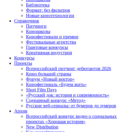
Библиотека
Формат: без фильтров
Новые кинотехнологии
Справочник
Питчинги
Киношколы
Кинофестивали и премии
Фестивальные агентства
Грантовые конкурсы
Креативная индустрия
Конкурсы
Проекты
Всероссийский питчинг дебютантов 2026
Кино большой страны
Форум «Новый вектор»
Кинофестиваль «Будем жить»
Short Film Days
«Русский док: история и современность»
Сценарный конкурс «Метод»
Русские веб-сериалы: от бумеров до зумеров
Архив
Всероссийский конкурс видео о социальных
проектах «Хорошая история»
New Distribution