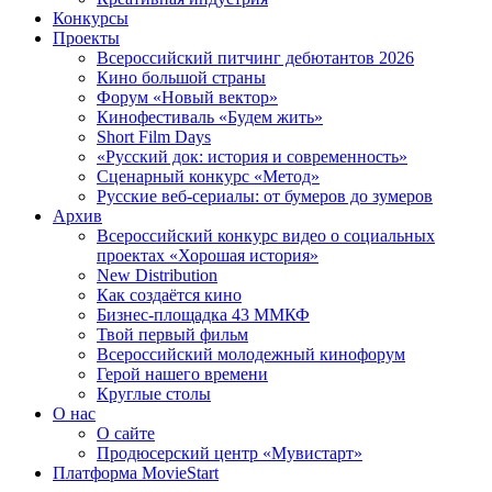
Конкурсы
Проекты
Всероссийский питчинг дебютантов 2026
Кино большой страны
Форум «Новый вектор»
Кинофестиваль «Будем жить»
Short Film Days
«Русский док: история и современность»
Сценарный конкурс «Метод»
Русские веб-сериалы: от бумеров до зумеров
Архив
Всероссийский конкурс видео о социальных
проектах «Хорошая история»
New Distribution
Как создаётся кино
Бизнес-площадка 43 ММКФ
Твой первый фильм
Всероссийский молодежный кинофорум
Герой нашего времени
Круглые столы
О нас
О сайте
Продюсерский центр «Мувистарт»
Платформа MovieStart