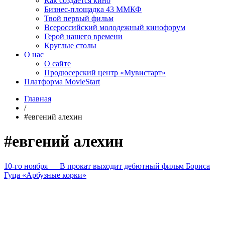
Как создаётся кино
Бизнес-площадка 43 ММКФ
Твой первый фильм
Всероссийский молодежный кинофорум
Герой нашего времени
Круглые столы
О нас
О сайте
Продюсерский центр «Мувистарт»
Платформа MovieStart
Главная
/
#евгений алехин
#евгений алехин
10-го ноября — В прокат выходит дебютный фильм Бориса
Гуца «Арбузные корки»