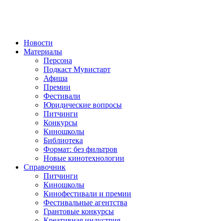
Новости
Материалы
Персона
Подкаст Мувистарт
Афиша
Премии
Фестивали
Юридические вопросы
Питчинги
Конкурсы
Киношколы
Библиотека
Формат: без фильтров
Новые кинотехнологии
Справочник
Питчинги
Киношколы
Кинофестивали и премии
Фестивальные агентства
Грантовые конкурсы
Креативная индустрия