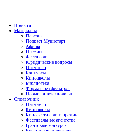
Новости
Материалы
Персона
Подкаст Мувистарт
Афиша
Премии
Фестивали
Юридические вопросы
Питчинги
Конкурсы
Киношколы
Библиотека
Формат: без фильтров
Новые кинотехнологии
Справочник
Питчинги
Киношколы
Кинофестивали и премии
Фестивальные агентства
Грантовые конкурсы
Креативная индустрия