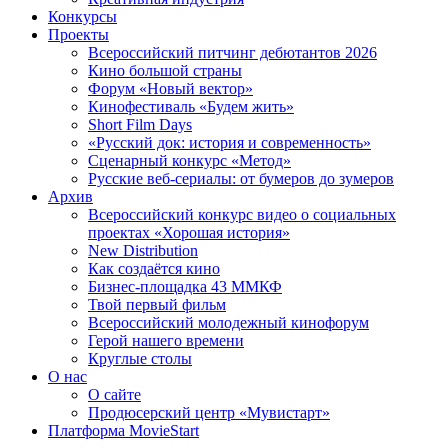
Конкурсы
Проекты
Всероссийский питчинг дебютантов 2026
Кино большой страны
Форум «Новый вектор»
Кинофестиваль «Будем жить»
Short Film Days
«Русский док: история и современность»
Сценарный конкурс «Метод»
Русские веб-сериалы: от бумеров до зумеров
Архив
Всероссийский конкурс видео о социальных
проектах «Хорошая история»
New Distribution
Как создаётся кино
Бизнес-площадка 43 ММКФ
Твой первый фильм
Всероссийский молодежный кинофорум
Герой нашего времени
Круглые столы
О нас
О сайте
Продюсерский центр «Мувистарт»
Платформа MovieStart