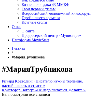
Как создаётся кино
Бизнес-площадка 43 ММКФ
Твой первый фильм
Всероссийский молодежный кинофорум
Герой нашего времени
Круглые столы
О нас
О сайте
Продюсерский центр «Мувистарт»
Платформа MovieStart
Главная
/
#МарияТрубникова
#МарияТрубникова
Ричард Креволин: «Писателю нужны терпение,
настойчивость и страсть»
Кристофер Воглер: «Не надо пытаться. Делайте!»
Вы посмотрели все 2 записи