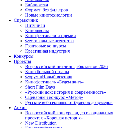
Библиотека
Формат: без фильтров
Новые кинотехнологии
Справочник
Питчинги
Киношколы
Кинофестивали и премии
Фестивальные агентства
Грантовые конкурсы
Креативная индустрия
Конкурсы
Проекты
Всероссийский питчинг дебютантов 2026
Кино большой страны
Форум «Новый вектор»
Кинофестиваль «Будем жить»
Short Film Days
«Русский док: история и современность»
Сценарный конкурс «Метод»
Русские веб-сериалы: от бумеров до зумеров
Архив
Всероссийский конкурс видео о социальных
проектах «Хорошая история»
New Distribution